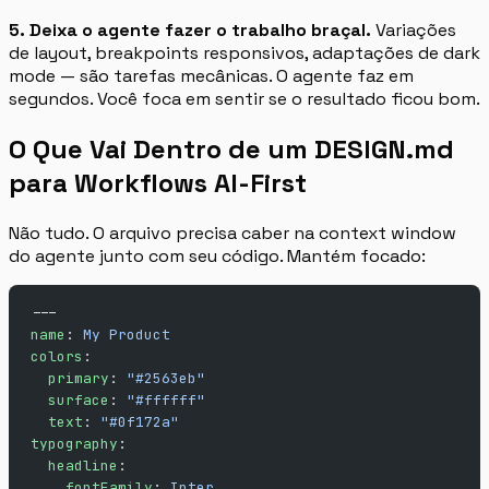
5. Deixa o agente fazer o trabalho braçal.
Variações
de layout, breakpoints responsivos, adaptações de dark
mode — são tarefas mecânicas. O agente faz em
segundos. Você foca em sentir se o resultado ficou bom.
O Que Vai Dentro de um DESIGN.md
para Workflows AI-First
Não tudo. O arquivo precisa caber na context window
do agente junto com seu código. Mantém focado:
---
name
: 
My Product
colors
:
  primary
: 
"#2563eb"
  surface
: 
"#ffffff"
  text
: 
"#0f172a"
typography
:
  headline
:
    fontFamily
: 
Inter