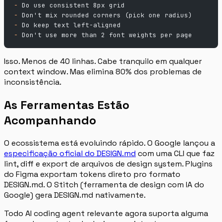
-
 Do use consistent 8px grid
-
 Don't mix rounded corners (pick one radius)
-
 Do keep text left-aligned
-
 Don't use more than 2 font weights per page
Isso. Menos de 40 linhas. Cabe tranquilo em qualquer
context window. Mas elimina 80% dos problemas de
inconsistência.
As Ferramentas Estão
Acompanhando
O ecossistema está evoluindo rápido. O Google lançou a
especificação oficial do DESIGN.md
com uma CLI que faz
lint, diff e export de arquivos de design system. Plugins
do Figma exportam tokens direto pro formato
DESIGN.md. O Stitch (ferramenta de design com IA do
Google) gera DESIGN.md nativamente.
Todo AI coding agent relevante agora suporta alguma