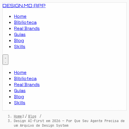
DESIGN.MD
APP
Home
Biblioteca
Real Brands
Guias
Blog
Skills
Home
Biblioteca
Real Brands
Guias
Blog
Skills
Home
/
Blog
/
Design AI-First em 2026 — Por Que Seu Agente Precisa de
um Arquivo de Design System