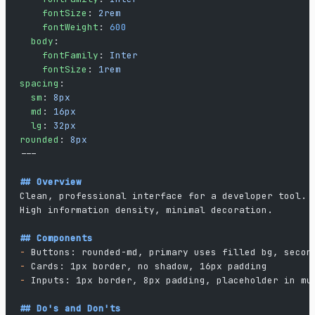
    fontSize
: 
2rem
    fontWeight
: 
600
  body
:
    fontFamily
: 
Inter
    fontSize
: 
1rem
spacing
:
  sm
: 
8px
  md
: 
16px
  lg
: 
32px
rounded
: 
8px
---
## Overview
Clean, professional interface for a developer tool.
High information density, minimal decoration.
## Components
-
 Buttons: rounded-md, primary uses filled bg, secon
-
 Cards: 1px border, no shadow, 16px padding
-
 Inputs: 1px border, 8px padding, placeholder in mu
## Do's and Don'ts