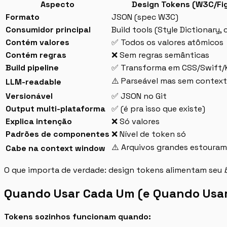
Aspecto
Design Tokens (W3C/Fi
Formato
JSON (spec W3C)
Consumidor principal
Build tools (Style Dictionary,
Contém valores
✅ Todos os valores atômicos
Contém regras
❌ Sem regras semânticas
Build pipeline
✅ Transforma em CSS/Swift/K
⚠️ Parseável mas sem contex
LLM-readable
Versionável
✅ JSON no Git
Output multi-plataforma
✅ (é pra isso que existe)
Explica intenção
❌ Só valores
Padrões de componentes
❌ Nível de token só
⚠️ Arquivos grandes estouram
Cabe na context window
O que importa de verdade: design tokens alimentam seu
Quando Usar Cada Um (e Quando Usar 
Tokens sozinhos funcionam quando: