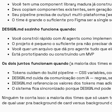
Você tem uma component library madura já constru
Devs copiam componentes existentes, sem geração 
Seu pipeline precisa de output multi-plataforma (w
O time é grande o suficiente pro Figma ser a single 
DESIGN.md sozinho funciona quando:
Você constrói rápido com AI agents como implement
O projeto é pequeno o suficiente pra não precisar de
Você quer um arquivo que dá pro agente tudo que el
Está prototipando ou construindo um MVP
Os dois juntos funcionam quando
(a maioria dos times 
Tokens cuidam do build pipeline — CSS variables, co
DESIGN.md cuida da comunicação com IA — regras, 
DESIGN.md
referencia
os valores dos tokens mas adi
O sistema fica sincronizado porque DESIGN.md pode 
Ninguém te conta isso: a maioria dos times que só usam 
de qual usar pra background de card versus background d