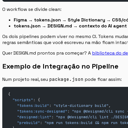
O workflow se divide clean:
Figma → tokens.json → Style Dictionary → CSS/c
tokens.json → DESIGN.md → contexto do AI agent
Os dois pipelines podem viver no mesmo CI. Tokens mudam 
regras semânticas que você escreveu na mão ficam intac
Quer DESIGN.md prontos pra começar? A
biblioteca do d
Exemplo de Integração no Pipeline
Num projeto real, seu
package.json
pode ficar assim:
{
  "scripts"
: {
    "tokens:build"
: 
"style-dictionary build"
,
    "tokens:sync-designmd"
: 
"npx @designmd/cli sync 
    "designmd:lint"
: 
"npx @designmd/cli lint ./DESIG
    "prebuild"
: 
"npm run tokens:build && npm run tok