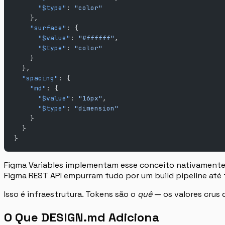
      "$type"
: 
"color"
    },
    "surface"
: {
      "$value"
: 
"#ffffff"
,
      "$type"
: 
"color"
    }
  },
  "spacing"
: {
    "md"
: {
      "$value"
: 
"16px"
,
      "$type"
: 
"dimension"
    }
  }
}
Figma Variables implementam esse conceito nativamente. 
Figma REST API empurram tudo por um build pipeline até 
Isso é infraestrutura. Tokens são o
quê
— os valores crus 
O Que DESIGN.md Adiciona