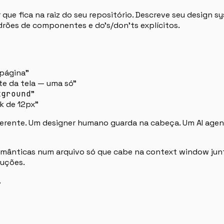
ue fica na raiz do seu repositório. Descreve seu design
adrões de componentes e do’s/don’ts explícitos.
página”
te da tela — uma só”
kground
”
k de 12px”
rente. Um designer humano guarda na cabeça. Um AI agent 
emânticas num arquivo só que cabe na context window junt
ruções.
.