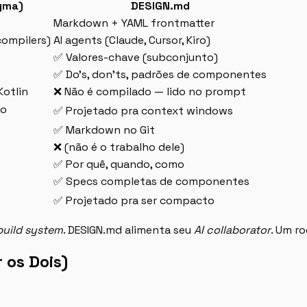
gma)
DESIGN.md
Markdown + YAML frontmatter
 compilers)
AI agents (Claude, Cursor, Kiro)
✅ Valores-chave (subconjunto)
✅ Do’s, don’ts, padrões de componentes
otlin
❌ Não é compilado — lido no prompt
to
✅ Projetado pra context windows
✅ Markdown no Git
❌ (não é o trabalho dele)
✅ Por quê, quando, como
✅ Specs completas de componentes
✅ Projetado pra ser compacto
build system
. DESIGN.md alimenta seu
AI collaborator
. Um r
os Dois)