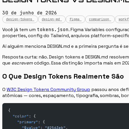
30 de junho de 2026
design-tokens
design-md
figma
comparison
workf
Você já tem um
tokens.json
. Figma Variables configur
properties, config do Tailwind, arquivos platform-specifi
Aí alguém menciona DESIGN.md e a primeira pergunta é se
Resposta curta: não. Design tokens e DESIGN.md resolv
que
escrevem
código. Essa distinção importa mais em 20
O Que Design Tokens Realmente São
O
W3C Design Tokens Community Group
passou anos defi
atômicas — cores, espaçamento, tipografia, sombras, bor
{
  "color"
: {
    "primary"
: {
      "$value"
: 
"#2563eb"
,