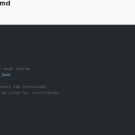
.md
+ suas regras
.json
okens não expressam)
 do's/don'ts, constraints