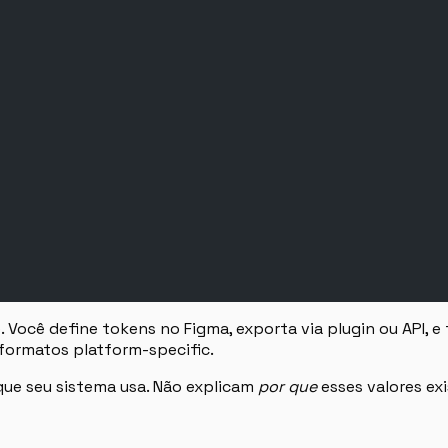
Você define tokens no Figma, exporta via plugin ou API, e
formatos platform-specific.
que seu sistema usa. Não explicam
por que
esses valores ex