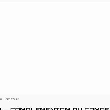
ou Competem?
MD — COMPLEMENTAM OU COMP