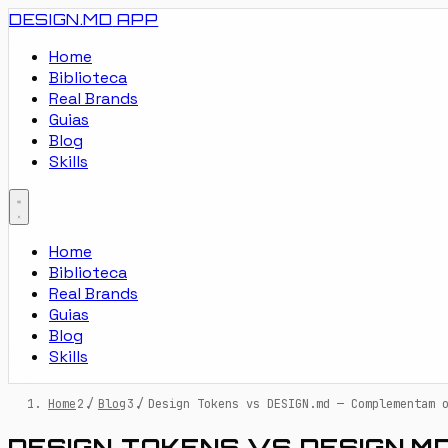
DESIGN.MD
APP
Home
Biblioteca
Real Brands
Guias
Blog
Skills
Home
Biblioteca
Real Brands
Guias
Blog
Skills
Home
/
Blog
/
Design Tokens vs DESIGN.md — Complementam 
DESIGN TOKENS VS DESIGN.