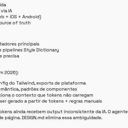
ída
via IA
eb + iOS + Android)
source of truth
adores principais
 pipelines Style Dictionary
e precisa
em 2026):
nfig do Tailwind, exports de plataforma
semântica, padrões de componentes
ciona o contexto que tokens não carregam
ser gerado a partir de tokens + regras manuais
tokens ainda recebem output inconsistente da IA. O agente
e página. DESIGN.md elimina essa ambiguidade.