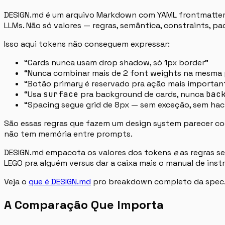
DESIGN.md é um arquivo Markdown com YAML frontmatter q
LLMs. Não só valores — regras, semântica, constraints, p
Isso aqui tokens não conseguem expressar:
“Cards nunca usam drop shadow, só 1px border”
“Nunca combinar mais de 2 font weights na mesma 
“Botão primary é reservado pra ação mais importan
“Usa
surface
pra background de cards, nunca
bac
“Spacing segue grid de 8px — sem exceção, sem hac
São essas regras que fazem um design system parecer coe
não tem memória entre prompts.
DESIGN.md empacota os valores dos tokens
e
as regras s
LEGO pra alguém versus dar a caixa mais o manual de inst
Veja o
que é DESIGN.md
pro breakdown completo da spec
A Comparação Que Importa