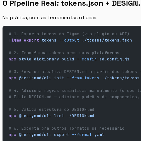
O Pipeline Real: tokens.json + DESIGN
Na prática, com as ferramentas oficiais:
# 1. Exporta tokens do Figma (via plugin ou API)
figma-export
 tokens
 --output
 ./tokens/tokens.json
# 2. Transforma tokens pras suas plataformas
npx
 style-dictionary
 build
 --config
 sd.config.js
# 3. Gera ou atualiza DESIGN.md a partir dos tokens 
npx
 @designmd/cli
 init
 --from-tokens
 ./tokens/tokens
# 4. Adiciona regras semânticas manualmente (o que t
# Edita DESIGN.md — adiciona padrões de componentes,
# 5. Valida estrutura do DESIGN.md
npx
 @designmd/cli
 lint
 ./DESIGN.md
# 6. Exporta pra outros formatos se necessário
npx
 @designmd/cli
 export
 --format
 yaml