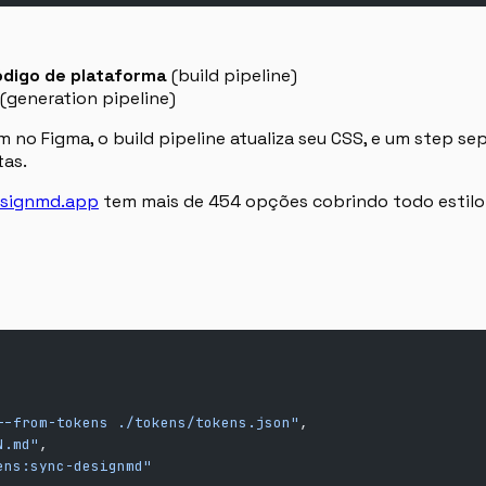
ódigo de plataforma
(build pipeline)
(generation pipeline)
no Figma, o build pipeline atualiza seu CSS, e um step se
tas.
esignmd.app
tem mais de 454 opções cobrindo todo estilo 
--from-tokens ./tokens/tokens.json"
,
N.md"
,
ens:sync-designmd"