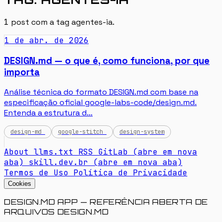
1
post com a tag
agentes-ia
.
1 de abr. de 2026
DESIGN.md — o que é, como funciona, por que
importa
Análise técnica do formato DESIGN.md com base na
especificação oficial google-labs-code/design.md.
Entenda a estrutura d…
design-md
google-stitch
design-system
About
llms.txt
RSS
GitLab
(abre em nova
aba)
skill.dev.br
(abre em nova aba)
Termos de Uso
Política de Privacidade
Cookies
DESIGN.MD APP — REFERÊNCIA ABERTA DE
ARQUIVOS DESIGN.MD