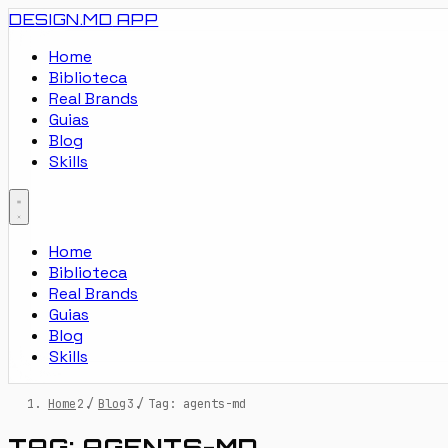
DESIGN.MD
APP
Home
Biblioteca
Real Brands
Guias
Blog
Skills
Home
Biblioteca
Real Brands
Guias
Blog
Skills
Home
/
Blog
/
Tag: agents-md
TAG: AGENTS-MD