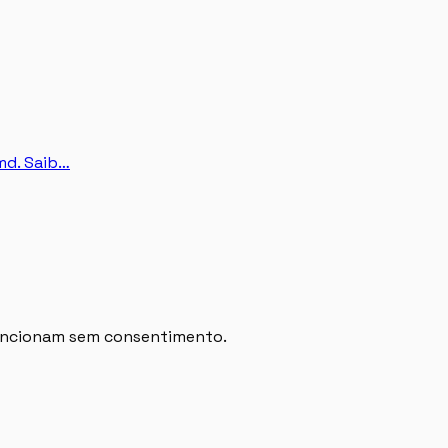
md. Saib…
 funcionam sem consentimento.