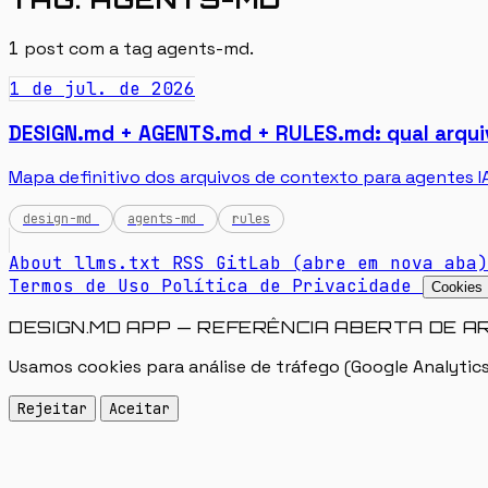
1
post com a tag
agents-md
.
1 de jul. de 2026
DESIGN.md + AGENTS.md + RULES.md: qual arqui
Mapa definitivo dos arquivos de contexto para agentes I
design-md
agents-md
rules
About
llms.txt
RSS
GitLab
(abre em nova aba)
Termos de Uso
Política de Privacidade
Cookies
DESIGN.MD APP — REFERÊNCIA ABERTA DE A
Usamos cookies para análise de tráfego (Google Analytics
Rejeitar
Aceitar