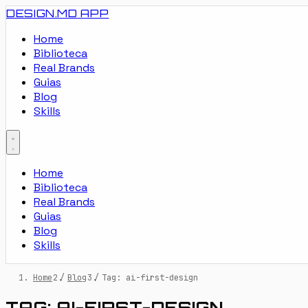
DESIGN.MD
APP
Home
Biblioteca
Real Brands
Guias
Blog
Skills
Home
Biblioteca
Real Brands
Guias
Blog
Skills
Home
/
Blog
/
Tag: ai-first-design
TAG: AI-FIRST-DESIGN