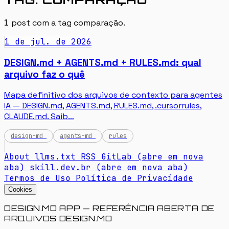
1
post com a tag
comparação
.
1 de jul. de 2026
DESIGN.md + AGENTS.md + RULES.md: qual
arquivo faz o quê
Mapa definitivo dos arquivos de contexto para agentes
IA — DESIGN.md, AGENTS.md, RULES.md, .cursorrules,
CLAUDE.md. Saib…
design-md
agents-md
rules
About
llms.txt
RSS
GitLab
(abre em nova
aba)
skill.dev.br
(abre em nova aba)
Termos de Uso
Política de Privacidade
Cookies
DESIGN.MD APP — REFERÊNCIA ABERTA DE
ARQUIVOS DESIGN.MD