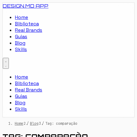
DESIGN.MD
APP
Home
Biblioteca
Real Brands
Guias
Blog
Skills
Home
Biblioteca
Real Brands
Guias
Blog
Skills
Home
/
Blog
/
Tag: comparação
TAG: COMPARAÇÃO