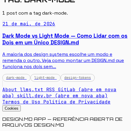
1
post com a tag
dark-mode
.
21 de mai. de 2026
Dark Mode vs Light Mode — Como Lidar com os
Dois em um Único DESIGN.md
A maioria dos design systems escolhe um modo e
remenda o outro. Veja como montar um DESIGN.md que
funciona nos dois sem…
dark-mode
light-mode
design-tokens
About
llms.txt
RSS
GitLab
(abre em nova
aba)
skill.dev.br
(abre em nova aba)
Termos de Uso
Política de Privacidade
Cookies
DESIGN.MD APP — REFERÊNCIA ABERTA DE
ARQUIVOS DESIGN.MD