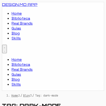
DESIGN.MD
APP
Home
Biblioteca
Real Brands
Guias
Blog
Skills
Home
Biblioteca
Real Brands
Guias
Blog
Skills
Home
/
Blog
/
Tag: dark-mode
TAG: DARK-MODE