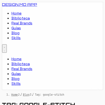
DESIGN.MD
APP
Home
Biblioteca
Real Brands
Guias
Blog
Skills
Home
Biblioteca
Real Brands
Guias
Blog
Skills
Home
/
Blog
/
Tag: google-stitch
TAG: GOOGLE-STITCH