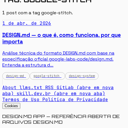
1
post com a tag
google-stitch
.
1 de abr. de 2026
DESIGN.md — o que é, como funciona, por que
importa
Análise técnica do formato DESIGN.md com base na
especificação oficial google-labs-code/design.md.
Entenda a estrutura d…
design-md
google-stitch
design-system
About
llms.txt
RSS
GitLab
(abre em nova
aba)
skill.dev.br
(abre em nova aba)
Termos de Uso
Política de Privacidade
Cookies
DESIGN.MD APP — REFERÊNCIA ABERTA DE
ARQUIVOS DESIGN.MD