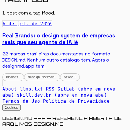
1
post com a tag
ifood
.
5 de jul. de 2026
Real Brands: o design system de empresas
reais que seu agente de IA lê
22 marcas brasileiras documentadas no formato
DESIGN.md. Nenhum outro catálogo tem. Agora o
designmd.app tem.
brands
design-system
brasil
About
llms.txt
RSS
GitLab
(abre em nova
aba)
skill.dev.br
(abre em nova aba)
Termos de Uso
Política de Privacidade
Cookies
DESIGN.MD APP — REFERÊNCIA ABERTA DE
ARQUIVOS DESIGN.MD