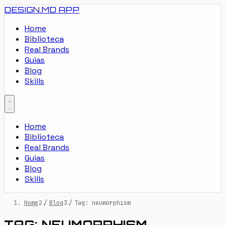
DESIGN.MD
APP
Home
Biblioteca
Real Brands
Guias
Blog
Skills
Home
Biblioteca
Real Brands
Guias
Blog
Skills
Home
/
Blog
/
Tag: neumorphism
TAG: NEUMORPHISM