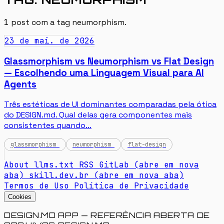
1
post com a tag
neumorphism
.
23 de mai. de 2026
Glassmorphism vs Neumorphism vs Flat Design
— Escolhendo uma Linguagem Visual para AI
Agents
Três estéticas de UI dominantes comparadas pela ótica
do DESIGN.md. Qual delas gera componentes mais
consistentes quando…
glassmorphism
neumorphism
flat-design
About
llms.txt
RSS
GitLab
(abre em nova
aba)
skill.dev.br
(abre em nova aba)
Termos de Uso
Política de Privacidade
Cookies
DESIGN.MD APP — REFERÊNCIA ABERTA DE