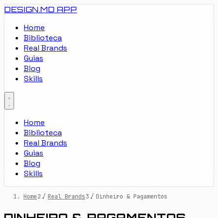
DESIGN.MD
APP
Home
Biblioteca
Real Brands
Guias
Blog
Skills
Home
Biblioteca
Real Brands
Guias
Blog
Skills
Home
/
Real Brands
/
Dinheiro & Pagamentos
DINHEIRO & PAGAMENTOS