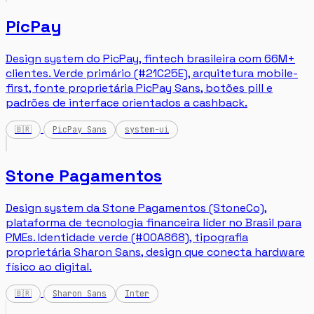
PicPay
Design system do PicPay, fintech brasileira com 66M+
clientes. Verde primário (#21C25E), arquitetura mobile-
first, fonte proprietária PicPay Sans, botões pill e
padrões de interface orientados a cashback.
🇧🇷
PicPay Sans
system-ui
Stone Pagamentos
Design system da Stone Pagamentos (StoneCo),
plataforma de tecnologia financeira líder no Brasil para
PMEs. Identidade verde (#00A868), tipografia
proprietária Sharon Sans, design que conecta hardware
físico ao digital.
🇧🇷
Sharon Sans
Inter