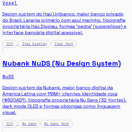
Voxel
Design system do Itaú Unibanco, maior banco privado
do Brasil. Laranja primário com azul marinho, tipografia
proprietária Itaú Display, formas 'pedra' (superelipse) e
interface bancária digital acessível.
🇧🇷
Itaú Display
Itaú Text
Nubank NuDS (Nu Design System)
NuDS
Design system da Nubank, maior banco digital da
América Latina com 118M+ clientes. Identidade roxa
(#820AD1), tipografia proprietária Nu Sans (32 fontes),
dark mode OLED e formas oblongas como linguagem
visual.
🇧🇷
Nu Sans
Nu Sans Text