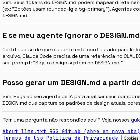
Sim. Seus tokens do DESIGN.md podem mapear diretamente 
(ex: "Botões usam rounded-lg e bg-primary"). Agentes co
DESIGN.md.
E se meu agente ignorar o DESIGN.m
Certifique-se de que o agente está configurado para lê-
arquivo, Claude Code precisa de uma referência no CLAUDE.
seu prompt: "Siga o design system no DESIGN.md."
Posso gerar um DESIGN.md a partir d
Sim. Peça ao seu agente de IA para analisar seus compon
DESIGN.md que capture os padrões de design atuais, cores,
Tem uma pergunta não respondida aqui? Veja nossos
gui
About
llms.txt
RSS
GitLab
(abre em nova aba)
Termos de Uso
Política de Privacidade
Cookies