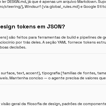
 ler DESIGN.md, já que é apenas um arquivo Markdown. Supo
 .kiro/steering/), Windsurf (via global_rules.md) e Google St
design tokens em JSON?
) são feitos para ferramentas de build e pipelines de ge
ciocínio por trás deles. A seção YAML fornece tokens est
boas decisões.
urface, text, accent), tipografia (famílias de fontes, tam
áveis. Mantenha conciso — o agente precisa de valores qu
isão geral da filosofia de design, padrões de componente