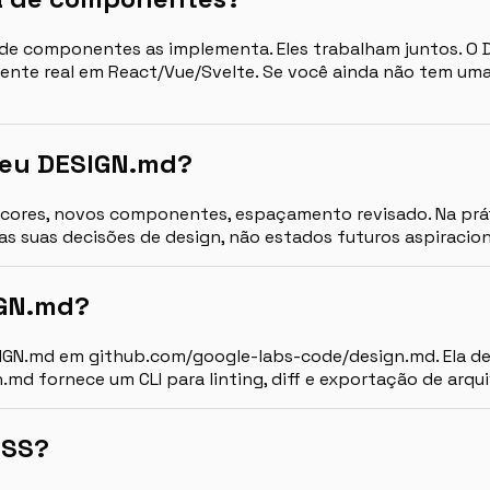
ca de componentes as implementa. Eles trabalham juntos. O
nte real em React/Vue/Svelte. Se você ainda não tem uma
meu DESIGN.md?
ores, novos componentes, espaçamento revisado. Na prátic
das suas decisões de design, não estados futuros aspiracion
IGN.md?
ESIGN.md em github.com/google-labs-code/design.md. Ela d
md fornece um CLI para linting, diff e exportação de arqu
CSS?