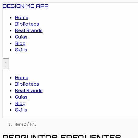
DESIGN.MD
APP
Home
Biblioteca
Real Brands
Guias
Blog
Skills
Home
Biblioteca
Real Brands
Guias
Blog
Skills
Home
/
FAQ
PERGUNTAS FREQUENTES