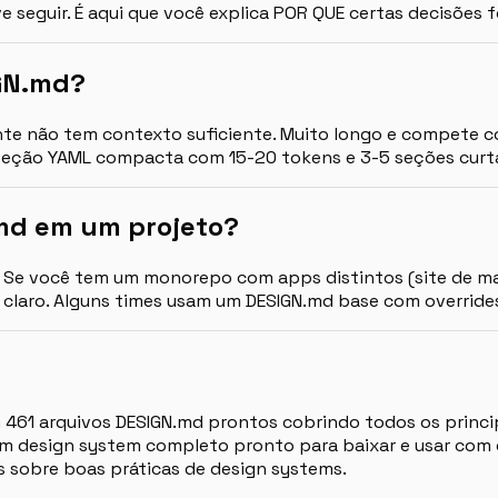
ve seguir. É aqui que você explica POR QUE certas decisões
GN.md?
gente não tem contexto suficiente. Muito longo e compete 
a seção YAML compacta com 15-20 tokens e 3-5 seções cur
.md em um projeto?
. Se você tem um monorepo com apps distintos (site de ma
is claro. Alguns times usam um DESIGN.md base com overrid
461 arquivos DESIGN.md prontos cobrindo todos os princip
 um design system completo pronto para baixar e usar com 
s sobre boas práticas de design systems.