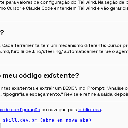
para valores de configuração do Tailwind. Na seção de pros
mo Cursor e Claude Code entendem Tailwind e vão gerar cla
d?
lo. Cada ferramenta tem um mecanismo diferente: Cursor pr
md, Kiro lê de .kiro/steering/ automaticamente. Se o agent
o meu código existente?
entes existentes e extrair um DESIGN.md. Prompt: "Analis
 tipografia e espaçamento." Revise e refine a saída, depoi
as de configuração
ou navegue pela
biblioteca
.
skill.dev.br
(abre em nova aba)