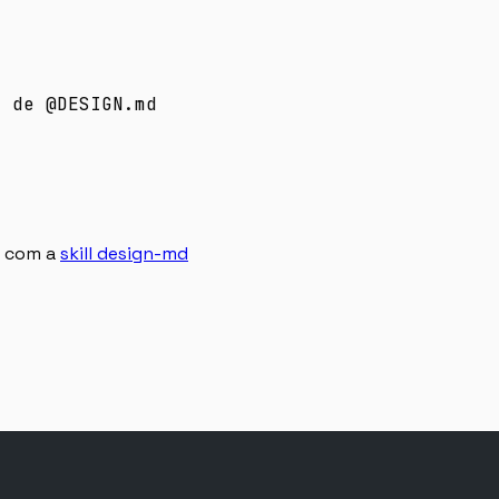
s de @DESIGN.md
e com a
skill design-md