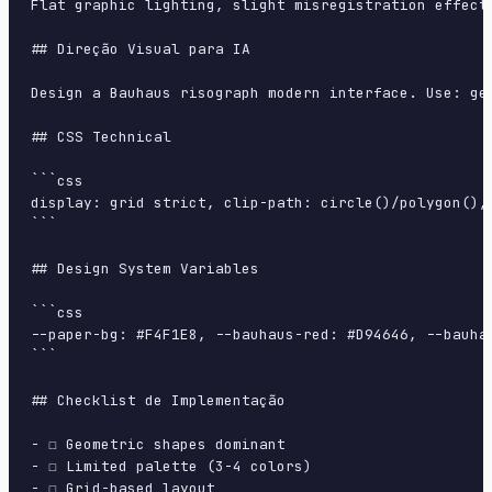
Flat graphic lighting, slight misregistration effect
## Direção Visual para IA

Design a Bauhaus risograph modern interface. Use: ge
## CSS Technical

```css

display: grid strict, clip-path: circle()/polygon(),
```

## Design System Variables

```css

--paper-bg: #F4F1E8, --bauhaus-red: #D94646, --bauha
```

## Checklist de Implementação

- ☐ Geometric shapes dominant

- ☐ Limited palette (3-4 colors)

- ☐ Grid-based layout
