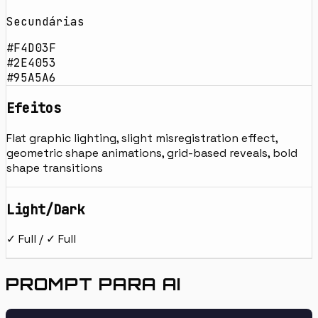
Secundárias
#F4D03F
#2E4053
#95A5A6
Efeitos
Flat graphic lighting, slight misregistration effect,
geometric shape animations, grid-based reveals, bold
shape transitions
Light/Dark
✓ Full / ✓ Full
PROMPT PARA AI