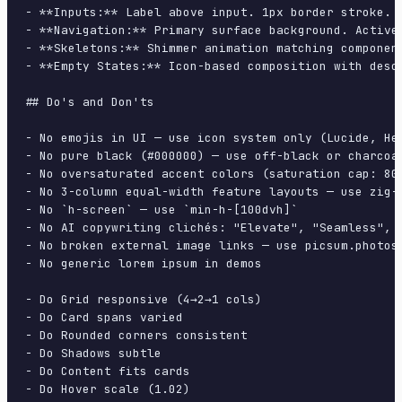
- **Inputs:** Label above input. 1px border stroke. 
- **Navigation:** Primary surface background. Active
- **Skeletons:** Shimmer animation matching component
- **Empty States:** Icon-based composition with descr
## Do's and Don'ts

- No emojis in UI — use icon system only (Lucide, Her
- No pure black (#000000) — use off-black or charcoal
- No oversaturated accent colors (saturation cap: 80%
- No 3-column equal-width feature layouts — use zig-z
- No `h-screen` — use `min-h-[100dvh]`

- No AI copywriting clichés: "Elevate", "Seamless", "
- No broken external image links — use picsum.photos 
- No generic lorem ipsum in demos

- Do Grid responsive (4→2→1 cols)

- Do Card spans varied

- Do Rounded corners consistent

- Do Shadows subtle

- Do Content fits cards

- Do Hover scale (1.02)
