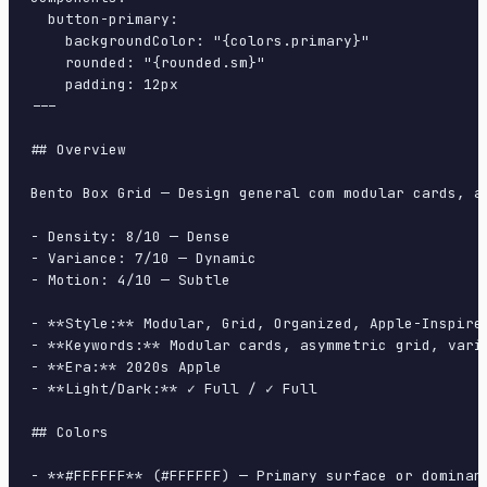
  button-primary:

    backgroundColor: "{colors.primary}"

    rounded: "{rounded.sm}"

    padding: 12px

---

## Overview

Bento Box Grid — Design general com modular cards, a
- Density: 8/10 — Dense

- Variance: 7/10 — Dynamic

- Motion: 4/10 — Subtle

- **Style:** Modular, Grid, Organized, Apple-Inspired
- **Keywords:** Modular cards, asymmetric grid, vari
- **Era:** 2020s Apple

- **Light/Dark:** ✓ Full / ✓ Full

## Colors

- **#FFFFFF** (#FFFFFF) — Primary surface or dominant