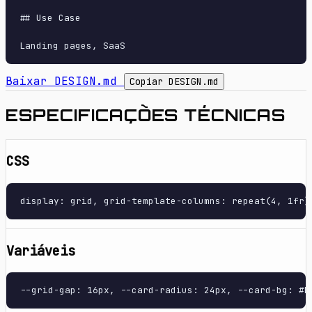
## Use Case

Baixar DESIGN.md
Copiar DESIGN.md
ESPECIFICAÇÕES TÉCNICAS
CSS
display: grid, grid-template-columns: repeat(4, 1fr)
Variáveis
--grid-gap: 16px, --card-radius: 24px, --card-bg: #F