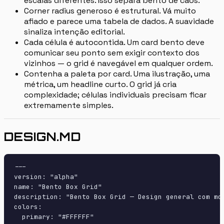
escalas diferentes. Isso separa bento de caos.
Corner radius generoso é estrutural. Vá muito
afiado e parece uma tabela de dados. A suavidade
sinaliza intenção editorial.
Cada célula é autocontida. Um card bento deve
comunicar seu ponto sem exigir contexto dos
vizinhos — o grid é navegável em qualquer ordem.
Contenha a paleta por card. Uma ilustração, uma
métrica, um headline curto. O grid já cria
complexidade; células individuais precisam ficar
extremamente simples.
DESIGN.MD
---

version: "alpha"

name: "Bento Box Grid"

description: "Bento Box Grid — Design general com mo
colors:

  primary: "#FFFFFF"
