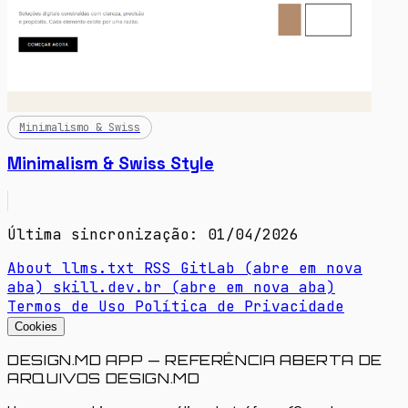
Minimalismo & Swiss
Minimalism & Swiss Style
Última sincronização: 01/04/2026
About
llms.txt
RSS
GitLab
(abre em nova
aba)
skill.dev.br
(abre em nova aba)
Termos de Uso
Política de Privacidade
Cookies
DESIGN.MD APP — REFERÊNCIA ABERTA DE
ARQUIVOS DESIGN.MD