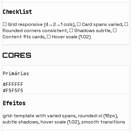
Checklist
☐ Grid responsive (4→2→1 cols), ☐ Card spans varied, ☐
Rounded corners consistent, ☐ Shadows subtle, ☐
Content fits cards, ☐ Hover scale (1.02)
CORES
Primárias
#FFFFFF
#F5F5F5
Efeitos
grid-template with varied spans, rounded-xl (16px),
subtle shadows, hover scale (1.02), smooth transitions