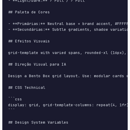
- **Light/Dark:** ✓ Full / ✓ Full

## Paleta de Cores

- **Primárias:** Neutral base + brand accent, #FFFFFF
- **Secundárias:** Subtle gradients, shadow variation
## Efeitos Visuais

grid-template with varied spans, rounded-xl (16px), 
## Direção Visual para IA

Design a Bento Box grid layout. Use: modular cards w
## CSS Technical

```css

display: grid, grid-template-columns: repeat(4, 1fr)
```

## Design System Variables
