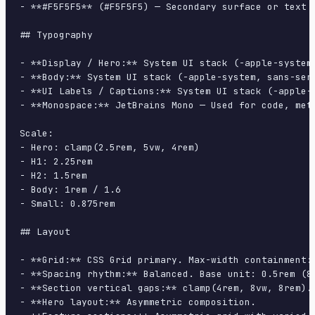
- **#F5F5F5** (#F5F5F5) — Secondary surface or text c
## Typography

- **Display / Hero:** System UI stack (-apple-system
- **Body:** System UI stack (-apple-system, sans-ser
- **UI Labels / Captions:** System UI stack (-apple-
- **Monospace:** JetBrains Mono — Used for code, meta
Scale:

- Hero: clamp(2.5rem, 5vw, 4rem)

- H1: 2.25rem

- H2: 1.5rem

- Body: 1rem / 1.6

- Small: 0.875rem

## Layout

- **Grid:** CSS Grid primary. Max-width containment: 
- **Spacing rhythm:** Balanced. Base unit: 0.5rem (8p
- **Section vertical gaps:** clamp(4rem, 8vw, 8rem).

- **Hero layout:** Asymmetric composition.
