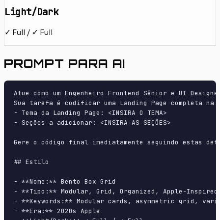
Light/Dark
✓ Full / ✓ Full
PROMPT PARA AI
Atue como um Engenheiro Frontend Sênior e UI Designer
Sua tarefa é codificar uma Landing Page completa na p
- Tema da Landing Page: <INSIRA O TEMA>

- Seções a adicionar: <INSIRA AS SEÇÕES>

Gere o código final imediatamente seguindo estas defi
## Estilo

- **Nome:** Bento Box Grid

- **Tipo:** Modular, Grid, Organized, Apple-Inspired

- **Keywords:** Modular cards, asymmetric grid, vari
- **Era:** 2020s Apple
