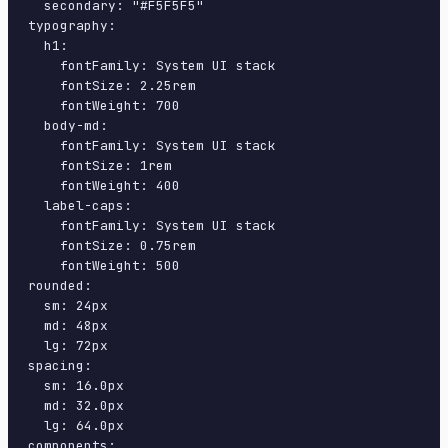
  secondary: "#F5F5F5"

typography:

  h1:

    fontFamily: System UI stack

    fontSize: 2.25rem

    fontWeight: 700

  body-md:

    fontFamily: System UI stack

    fontSize: 1rem

    fontWeight: 400

  label-caps:

    fontFamily: System UI stack

    fontSize: 0.75rem

    fontWeight: 500

rounded:

  sm: 24px

  md: 48px

  lg: 72px

spacing:

  sm: 16.0px

  md: 32.0px

  lg: 64.0px

components:
