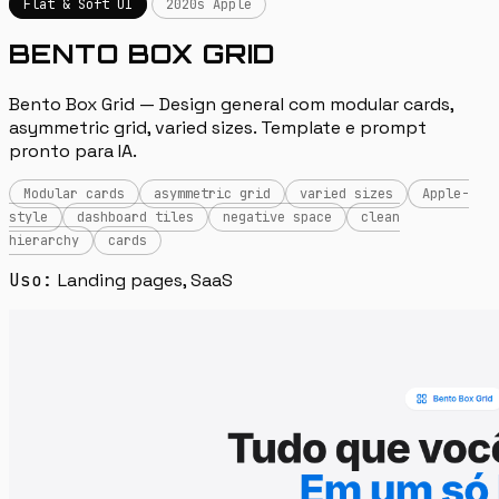
Flat & Soft UI
2020s Apple
BENTO BOX GRID
Bento Box Grid — Design general com modular cards,
asymmetric grid, varied sizes. Template e prompt
pronto para IA.
Modular cards
asymmetric grid
varied sizes
Apple-
style
dashboard tiles
negative space
clean
hierarchy
cards
Uso:
Landing pages, SaaS