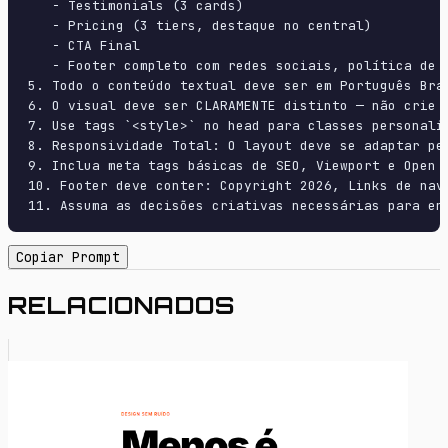
   - Testimonials (3 cards)

   - Pricing (3 tiers, destaque no central)

   - CTA Final

   - Footer completo com redes sociais, política de p
5. Todo o conteúdo textual deve ser em Português Bras
6. O visual deve ser CLARAMENTE distinto — não crie 
7. Use tags `<style>` no head para classes personali
8. Responsividade Total: O layout deve se adaptar pe
9. Inclua meta tags básicas de SEO, Viewport e Open G
10. Footer deve conter: Copyright 2026, Links de nave
11. Assuma as decisões criativas necessárias para en
Copiar Prompt
RELACIONADOS