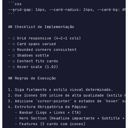
```css

--grid-gap: 16px, --card-radius: 24px, --card-bg: #F
```

## Checklist de Implementação

- ☐ Grid responsive (4→2→1 cols)

- ☐ Card spans varied

- ☐ Rounded corners consistent

- ☐ Shadows subtle

- ☐ Content fits cards

- ☐ Hover scale (1.02)

## Regras de Execução

1. Siga fielmente o estilo visual determinado.

2. Use ícones SVG inline de alta qualidade (estilo H
3. Adicione `cursor-pointer` e estados de `hover` su
4. Estrutura Obrigatória da Página:

   - Navbar (Logo + Links + CTA)

   - Hero Section (Headline impactante + Subtitle + 2
   - Features (3 cards com ícones)
