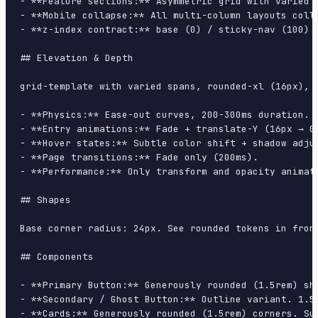
- **Feature sections:** Asymmetric grid with varied c
- **Mobile collapse:** All multi-column layouts colla
- **z-index contract:** base (0) / sticky-nav (100) /
## Elevation & Depth

grid-template with varied spans, rounded-xl (16px), 
- **Physics:** Ease-out curves, 200-300ms duration. S
- **Entry animations:** Fade + translate-Y (16px → 0
- **Hover states:** Subtle color shift + shadow adjus
- **Page transitions:** Fade only (200ms).

- **Performance:** Only transform and opacity animate
## Shapes

Base corner radius: 24px. See rounded tokens in front
## Components

- **Primary Button:** Generously rounded (1.5rem) sh
- **Secondary / Ghost Button:** Outline variant. 1.5
- **Cards:** Generously rounded (1.5rem) corners. Su