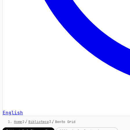
English
Home
/
Biblioteca
/
Bento Grid