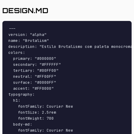
DESIGN.MD
---

version: "alpha"

name: "Brutalism"

description: "Estilo Brutalismo com paleta monocromá
colors:

  primary: "#000000"

  secondary: "#FFFFFF"

  tertiary: "#00FF00"

  neutral: "#FF00FF"

  surface: "#0000FF"

  accent: "#FF0000"

typography:

  h1:

    fontFamily: Courier New

    fontSize: 2.5rem

    fontWeight: 700

  body-md:

    fontFamily: Courier New
