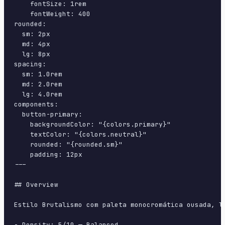
    fontSize: 1rem

    fontWeight: 400

rounded:

  sm: 2px

  md: 4px

  lg: 8px

spacing:

  sm: 1.0rem

  md: 2.0rem

  lg: 4.0rem

components:

  button-primary:

    backgroundColor: "{colors.primary}"

    textColor: "{colors.neutral}"

    rounded: "{rounded.sm}"

    padding: 12px

---

## Overview

Estilo Brutalismo com paleta monocromática ousada, l
- Density: 5/10 — Balanced
