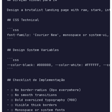
Design a brutalist landing page with raw, stark, int
## CSS Technical

```css

font-family: 'Courier New', monospace or system-ui, 
```

## Design System Variables

```css

--color-black: #000000, --color-white: #FFFFFF, --co
```

## Checklist de Implementação

- ☐ No border-radius (0px everywhere)

- ☐ No smooth transitions

- ☐ Bold oversized typography (900)

- ☐ Visible thick borders

- ☐ Monospace or system fonts
