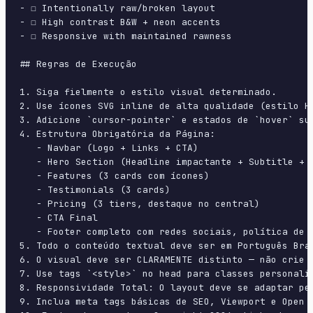
- ☐ Intentionally raw/broken layout

- ☐ High contrast B&W + neon accents

- ☐ Responsive with maintained rawness

## Regras de Execução

1. Siga fielmente o estilo visual determinado.

2. Use ícones SVG inline de alta qualidade (estilo H
3. Adicione `cursor-pointer` e estados de `hover` su
4. Estrutura Obrigatória da Página:

   - Navbar (Logo + Links + CTA)

   - Hero Section (Headline impactante + Subtitle + 2
   - Features (3 cards com ícones)

   - Testimonials (3 cards)

   - Pricing (3 tiers, destaque no central)

   - CTA Final

   - Footer completo com redes sociais, política de p
5. Todo o conteúdo textual deve ser em Português Bras
6. O visual deve ser CLARAMENTE distinto — não crie 
7. Use tags `<style>` no head para classes personali
8. Responsividade Total: O layout deve se adaptar pe
9. Inclua meta tags básicas de SEO, Viewport e Open G