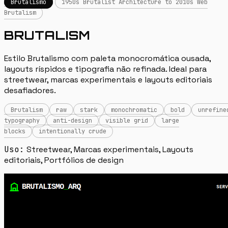
Brutalismo
1950s Brutalist Architecture to 2010s Web
Brutalism
BRUTALISM
Estilo Brutalismo com paleta monocromática ousada,
layouts ríspidos e tipografia não refinada. Ideal para
streetwear, marcas experimentais e layouts editoriais
desafiadores.
Brutalism
raw
stark
monochromatic
bold
unrefine
typography
anti-design
visible grid
large
blocks
intentionally crude
Uso:
Streetwear, Marcas experimentais, Layouts
editoriais, Portfólios de design