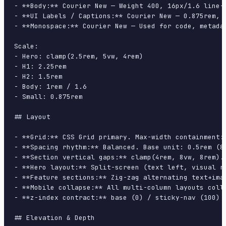
- **Body:** Courier New — Weight 400, 16px/1.6 line-h
- **UI Labels / Captions:** Courier New — 0.875rem, w
- **Monospace:** Courier New — Used for code, metadat
Scale:

- Hero: clamp(2.5rem, 5vw, 4rem)

- H1: 2.25rem

- H2: 1.5rem

- Body: 1rem / 1.6

- Small: 0.875rem

## Layout

- **Grid:** CSS Grid primary. Max-width containment: 
- **Spacing rhythm:** Balanced. Base unit: 0.5rem (8p
- **Section vertical gaps:** clamp(4rem, 8vw, 8rem).

- **Hero layout:** Split-screen (text left, visual ri
- **Feature sections:** Zig-zag alternating text+imag
- **Mobile collapse:** All multi-column layouts colla
- **z-index contract:** base (0) / sticky-nav (100) /
## Elevation & Depth
