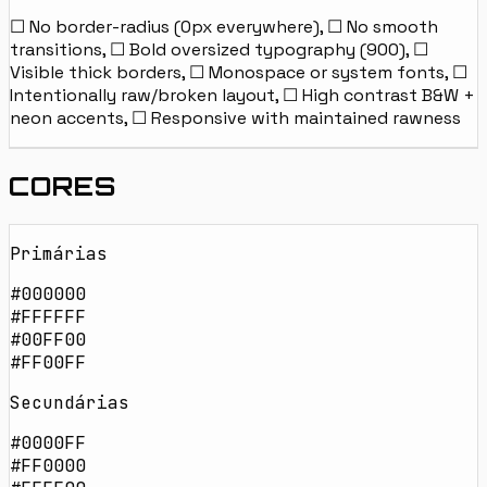
☐ No border-radius (0px everywhere), ☐ No smooth
transitions, ☐ Bold oversized typography (900), ☐
Visible thick borders, ☐ Monospace or system fonts, ☐
Intentionally raw/broken layout, ☐ High contrast B&W +
neon accents, ☐ Responsive with maintained rawness
CORES
Primárias
#000000
#FFFFFF
#00FF00
#FF00FF
Secundárias
#0000FF
#FF0000