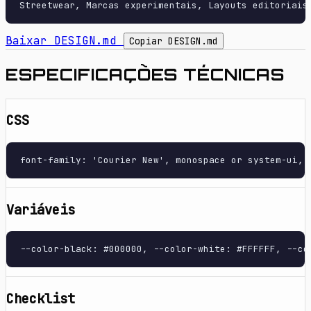
Baixar DESIGN.md
Copiar DESIGN.md
ESPECIFICAÇÕES TÉCNICAS
CSS
font-family: 'Courier New', monospace or system-ui, 
Variáveis
--color-black: #000000, --color-white: #FFFFFF, --co
Checklist