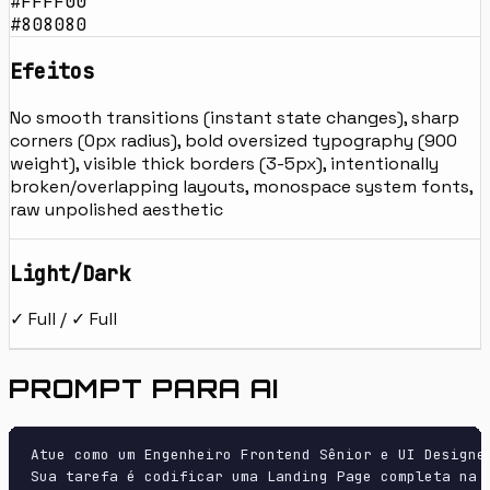
#FFFF00
#808080
Efeitos
No smooth transitions (instant state changes), sharp
corners (0px radius), bold oversized typography (900
weight), visible thick borders (3-5px), intentionally
broken/overlapping layouts, monospace system fonts,
raw unpolished aesthetic
Light/Dark
✓ Full / ✓ Full
PROMPT PARA AI
Atue como um Engenheiro Frontend Sênior e UI Designer
Sua tarefa é codificar uma Landing Page completa na p