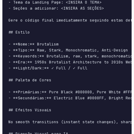
- Tema da Landing Page: <INSIRA O TEMA>

- Seções a adicionar: <INSIRA AS SEÇÕES>

Gere o código final imediatamente seguindo estas defi
## Estilo

- **Nome:** Brutalism

- **Tipo:** Raw, Stark, Monochromatic, Anti-Design

- **Keywords:** Brutalism, raw, stark, monochromatic
- **Era:** 1950s Brutalist Architecture to 2010s Web 
- **Light/Dark:** ✓ Full / ✓ Full

## Paleta de Cores

- **Primárias:** Pure Black #000000, Pure White #FFFF
- **Secundárias:** Electric Blue #0000FF, Bright Red 
## Efeitos Visuais

No smooth transitions (instant state changes), sharp
## Direção Visual para IA
