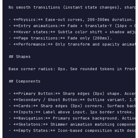
No smooth transitions (instant state changes), sharp
- **Physics:** Ease-out curves, 200-300ms duration. S
- **Entry animations:** Fade + translate-Y (16px → 0
- **Hover states:** Subtle color shift + shadow adjus
- **Page transitions:** Fade only (200ms).

- **Performance:** Only transform and opacity animate
## Shapes

Base corner radius: 0px. See rounded tokens in front 
## Components

- **Primary Button:** Sharp edges (0px) shape. Accen
- **Secondary / Ghost Button:** Outline variant. 1.5
- **Cards:** Sharp edges (0px) corners. Surface back
- **Inputs:** Label above input. 1px border stroke. 
- **Navigation:** Primary surface background. Active
- **Skeletons:** Shimmer animation matching component
- **Empty States:** Icon-based composition with descr