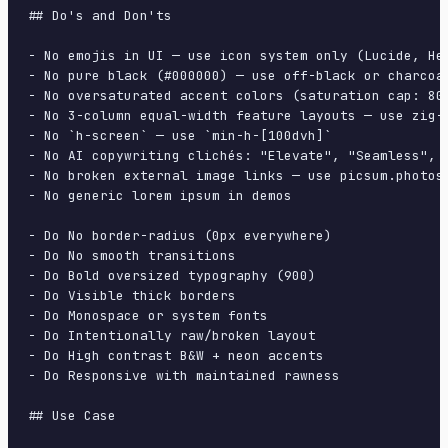
## Do's and Don'ts

- No emojis in UI — use icon system only (Lucide, Her
- No pure black (#000000) — use off-black or charcoal
- No oversaturated accent colors (saturation cap: 80%
- No 3-column equal-width feature layouts — use zig-z
- No `h-screen` — use `min-h-[100dvh]`

- No AI copywriting clichés: "Elevate", "Seamless", "
- No broken external image links — use picsum.photos 
- No generic lorem ipsum in demos

- Do No border-radius (0px everywhere)

- Do No smooth transitions

- Do Bold oversized typography (900)

- Do Visible thick borders

- Do Monospace or system fonts

- Do Intentionally raw/broken layout

- Do High contrast B&W + neon accents

- Do Responsive with maintained rawness

## Use Case
