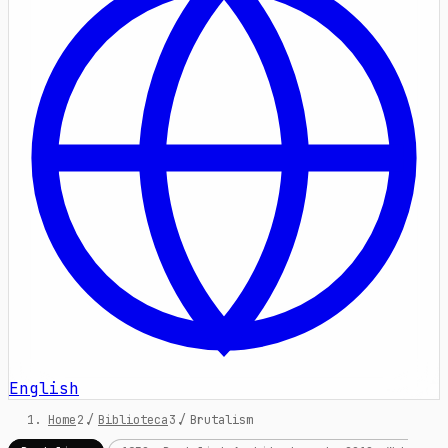
English
Home
/
Biblioteca
/
Brutalism