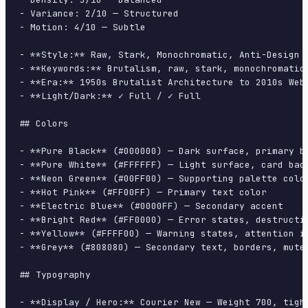
- Variance: 2/10 — Structured

- Motion: 4/10 — Subtle

- **Style:** Raw, Stark, Monochromatic, Anti-Design

- **Keywords:** Brutalism, raw, stark, monochromatic
- **Era:** 1950s Brutalist Architecture to 2010s Web 
- **Light/Dark:** ✓ Full / ✓ Full

## Colors

- **Pure Black** (#000000) — Dark surface, primary ba
- **Pure White** (#FFFFFF) — Light surface, card back
- **Neon Green** (#00FF00) — Supporting palette color
- **Hot Pink** (#FF00FF) — Primary text color

- **Electric Blue** (#0000FF) — Secondary accent

- **Bright Red** (#FF0000) — Error states, destructiv
- **Yellow** (#FFFF00) — Warning states, attention in
- **Grey** (#808080) — Secondary text, borders, muted
## Typography

- **Display / Hero:** Courier New — Weight 700, tight