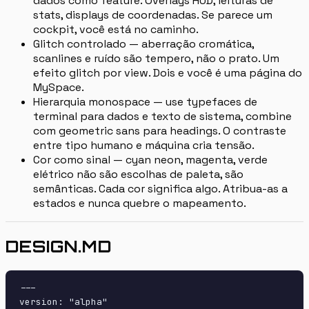
dados como feature. Overlays HUD, leituras de
stats, displays de coordenadas. Se parece um
cockpit, você está no caminho.
Glitch controlado — aberração cromática,
scanlines e ruído são tempero, não o prato. Um
efeito glitch por view. Dois e você é uma página do
MySpace.
Hierarquia monospace — use typefaces de
terminal para dados e texto de sistema, combine
com geometric sans para headings. O contraste
entre tipo humano e máquina cria tensão.
Cor como sinal — cyan neon, magenta, verde
elétrico não são escolhas de paleta, são
semânticas. Cada cor significa algo. Atribua-as a
estados e nunca quebre o mapeamento.
DESIGN.MD
---

version: "alpha"
