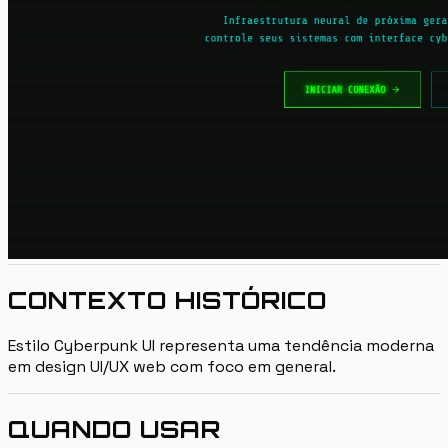
CONTEXTO HISTÓRICO
Estilo Cyberpunk UI representa uma tendência moderna
em design UI/UX web com foco em general.
QUANDO USAR