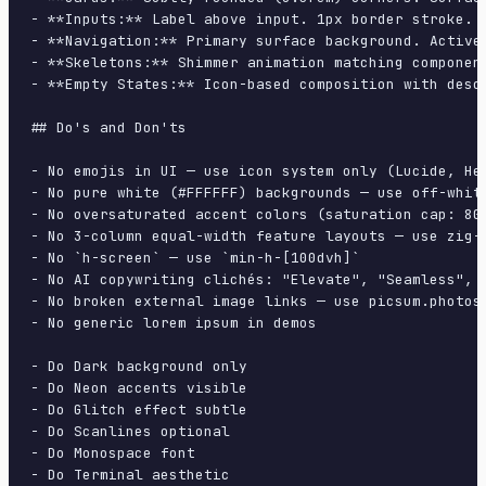
- **Inputs:** Label above input. 1px border stroke. 
- **Navigation:** Primary surface background. Active
- **Skeletons:** Shimmer animation matching component
- **Empty States:** Icon-based composition with descr
## Do's and Don'ts

- No emojis in UI — use icon system only (Lucide, Her
- No pure white (#FFFFFF) backgrounds — use off-white
- No oversaturated accent colors (saturation cap: 80%
- No 3-column equal-width feature layouts — use zig-z
- No `h-screen` — use `min-h-[100dvh]`

- No AI copywriting clichés: "Elevate", "Seamless", "
- No broken external image links — use picsum.photos 
- No generic lorem ipsum in demos

- Do Dark background only

- Do Neon accents visible

- Do Glitch effect subtle

- Do Scanlines optional

- Do Monospace font

- Do Terminal aesthetic
