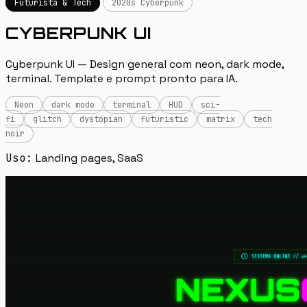
Futurista & Tech
2020s Cyberpunk
CYBERPUNK UI
Cyberpunk UI — Design general com neon, dark mode,
terminal. Template e prompt pronto para IA.
Neon
dark mode
terminal
HUD
sci-
fi
glitch
dystopian
futuristic
matrix
tech
noir
Uso:
Landing pages, SaaS