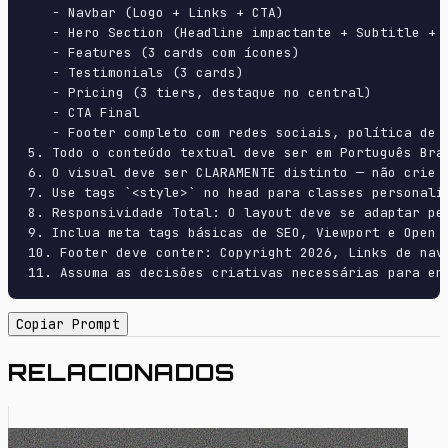
   - Navbar (Logo + Links + CTA)

   - Hero Section (Headline impactante + Subtitle + 2
   - Features (3 cards com ícones)

   - Testimonials (3 cards)

   - Pricing (3 tiers, destaque no central)

   - CTA Final

   - Footer completo com redes sociais, política de p
5. Todo o conteúdo textual deve ser em Português Bras
6. O visual deve ser CLARAMENTE distinto — não crie 
7. Use tags `<style>` no head para classes personali
8. Responsividade Total: O layout deve se adaptar pe
9. Inclua meta tags básicas de SEO, Viewport e Open G
10. Footer deve conter: Copyright 2026, Links de nave
11. Assuma as decisões criativas necessárias para en
Copiar Prompt
RELACIONADOS