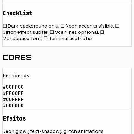
Checklist
☐ Dark background only, ☐ Neon accents visible, ☐
Glitch effect subtle, ☐ Scanlines optional, ☐
Monospace font, ☐ Terminal aesthetic
CORES
Primárias
#00FF00
#FF00FF
#00FFFF
#0D0D0D
Efeitos
Neon glow (text-shadow), glitch animations