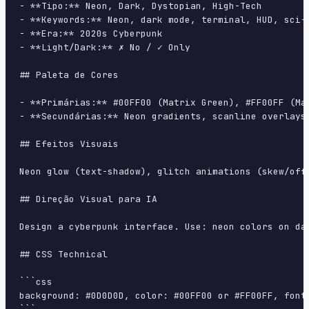
- **Tipo:** Neon, Dark, Dystopian, High-Tech

- **Keywords:** Neon, dark mode, terminal, HUD, sci-f
- **Era:** 2020s Cyberpunk

- **Light/Dark:** ✗ No / ✓ Only

## Paleta de Cores

- **Primárias:** #00FF00 (Matrix Green), #FF00FF (Mag
- **Secundárias:** Neon gradients, scanline overlays,
## Efeitos Visuais

Neon glow (text-shadow), glitch animations (skew/offs
## Direção Visual para IA

Design a cyberpunk interface. Use: neon colors on da
## CSS Technical

```css

background: #0D0D0D, color: #00FF00 or #FF00FF, font