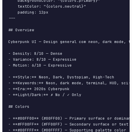
    backgroundColor: "{colors.primary}"

    textColor: "{colors.neutral}"

    padding: 12px

---

## Overview

Cyberpunk UI — Design general com neon, dark mode, t
- Density: 8/10 — Dense

- Variance: 8/10 — Expressive

- Motion: 6/10 — Expressive

- **Style:** Neon, Dark, Dystopian, High-Tech

- **Keywords:** Neon, dark mode, terminal, HUD, sci-f
- **Era:** 2020s Cyberpunk

- **Light/Dark:** ✗ No / ✓ Only

## Colors

- **#00FF00** (#00FF00) — Primary surface or dominant
- **#FF00FF** (#FF00FF) — Secondary surface or text c
- **#00FFFF** (#00FFFF) — Supporting palette color
