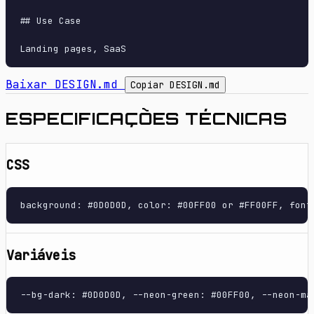
## Use Case

Baixar DESIGN.md
Copiar DESIGN.md
ESPECIFICAÇÕES TÉCNICAS
CSS
background: #0D0D0D, color: #00FF00 or #FF00FF, font
Variáveis
--bg-dark: #0D0D0D, --neon-green: #00FF00, --neon-ma