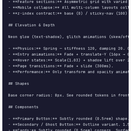
- **Feature sections:** Asymmetric grid with varied c
- **Mobile collapse:** All multi-column layouts colla
- **z-index contract:** base (0) / sticky-nav (100) /
## Elevation & Depth

Neon glow (text-shadow), glitch animations (skew/offs
- **Physics:** Spring — stiffness 120, damping 20. Co
- **Entry animations:** Fade + translate-Y (16px → 0
- **Hover states:** Scale(1.03) + shadow lift over 20
- **Page transitions:** Fade + slide (300ms).

- **Performance:** Only transform and opacity animate
## Shapes

Base corner radius: 8px. See rounded tokens in front 
## Components

- **Primary Button:** Subtly rounded (0.5rem) shape.
- **Secondary / Ghost Button:** Outline variant. 1.5
- **Cards:** Subtly rounded (0.5rem) corners. Surfac