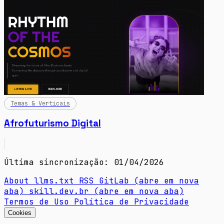
Temas & Verticais
Afrofuturismo Digital
Última sincronização: 01/04/2026
About
llms.txt
RSS
GitLab
(abre em nova
aba)
skill.dev.br
(abre em nova aba)
Termos de Uso
Política de Privacidade
Cookies