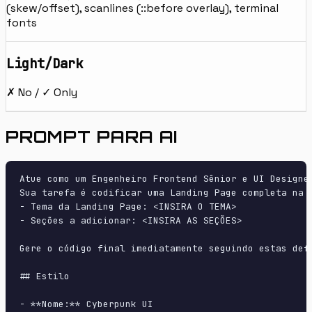
(skew/offset), scanlines (::before overlay), terminal
fonts
Light/Dark
✗ No / ✓ Only
PROMPT PARA AI
Atue como um Engenheiro Frontend Sênior e UI Designer
Sua tarefa é codificar uma Landing Page completa na p
- Tema da Landing Page: <INSIRA O TEMA>

- Seções a adicionar: <INSIRA AS SEÇÕES>

Gere o código final imediatamente seguindo estas defi
## Estilo

- **Nome:** Cyberpunk UI
