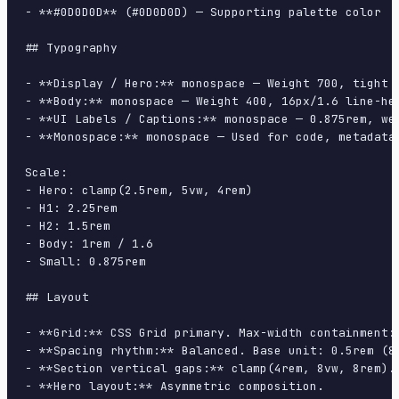
- **#0D0D0D** (#0D0D0D) — Supporting palette color

## Typography

- **Display / Hero:** monospace — Weight 700, tight t
- **Body:** monospace — Weight 400, 16px/1.6 line-hei
- **UI Labels / Captions:** monospace — 0.875rem, wei
- **Monospace:** monospace — Used for code, metadata,
Scale:

- Hero: clamp(2.5rem, 5vw, 4rem)

- H1: 2.25rem

- H2: 1.5rem

- Body: 1rem / 1.6

- Small: 0.875rem

## Layout

- **Grid:** CSS Grid primary. Max-width containment: 
- **Spacing rhythm:** Balanced. Base unit: 0.5rem (8p
- **Section vertical gaps:** clamp(4rem, 8vw, 8rem).

- **Hero layout:** Asymmetric composition.
