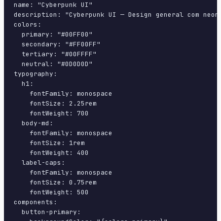
name: "Cyberpunk UI"

description: "Cyberpunk UI — Design general com neon
colors:

  primary: "#00FF00"

  secondary: "#FF00FF"

  tertiary: "#00FFFF"

  neutral: "#0D0D0D"

typography:

  h1:

    fontFamily: monospace

    fontSize: 2.25rem

    fontWeight: 700

  body-md:

    fontFamily: monospace

    fontSize: 1rem

    fontWeight: 400

  label-caps:

    fontFamily: monospace

    fontSize: 0.75rem

    fontWeight: 500

components:

  button-primary:
