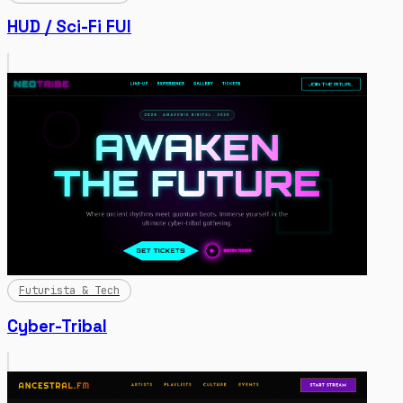
HUD / Sci-Fi FUI
Futurista & Tech
Cyber-Tribal