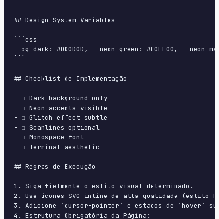
```

## Design System Variables

```css

--bg-dark: #0D0D0D, --neon-green: #00FF00, --neon-ma
```

## Checklist de Implementação

- ☐ Dark background only

- ☐ Neon accents visible

- ☐ Glitch effect subtle

- ☐ Scanlines optional

- ☐ Monospace font

- ☐ Terminal aesthetic

## Regras de Execução

1. Siga fielmente o estilo visual determinado.

2. Use ícones SVG inline de alta qualidade (estilo H
3. Adicione `cursor-pointer` e estados de `hover` su
4. Estrutura Obrigatória da Página:
