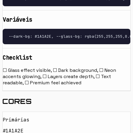
Variáveis
--dark-bg: #1A1A2E, --glass-bg: rgba(255,255,255,0.0
Checklist
☐ Glass effect visible, ☐ Dark background, ☐ Neon
accents glowing, ☐ Layers create depth, ☐ Text
readable, ☐ Premium feel achieved
CORES
Primárias
#1A1A2E