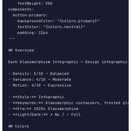
    fontWeight: 500

components:

  button-primary:

    backgroundColor: "{colors.primary}"

    textColor: "{colors.neutral}"

    padding: 12px

---

## Overview

Dark Glassmorphism Infographic — Design infographic 
- Density: 5/10 — Balanced

- Variance: 4/10 — Moderate

- Motion: 6/10 — Expressive

- **Style:** Infographic

- **Keywords:** Glassmorphic containers, frosted gla
- **Era:** 2020s Glassmorphism

- **Light/Dark:** ✗ No / ✓ Full

## Colors
