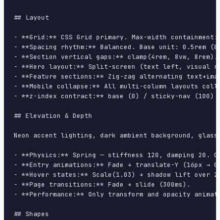
## Layout

- **Grid:** CSS Grid primary. Max-width containment: 
- **Spacing rhythm:** Balanced. Base unit: 0.5rem (8p
- **Section vertical gaps:** clamp(4rem, 8vw, 8rem).

- **Hero layout:** Split-screen (text left, visual ri
- **Feature sections:** Zig-zag alternating text+imag
- **Mobile collapse:** All multi-column layouts colla
- **z-index contract:** base (0) / sticky-nav (100) /
## Elevation & Depth

Neon accent lighting, dark ambient background, glass
- **Physics:** Spring — stiffness 120, damping 20. Co
- **Entry animations:** Fade + translate-Y (16px → 0
- **Hover states:** Scale(1.03) + shadow lift over 20
- **Page transitions:** Fade + slide (300ms).

- **Performance:** Only transform and opacity animate
## Shapes
