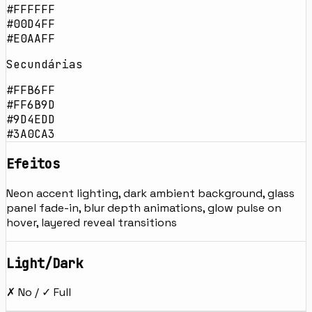
#FFFFFF
#00D4FF
#E0AAFF
Secundárias
#FFB6FF
#FF6B9D
#9D4EDD
#3A0CA3
Efeitos
Neon accent lighting, dark ambient background, glass
panel fade-in, blur depth animations, glow pulse on
hover, layered reveal transitions
Light/Dark
✗ No / ✓ Full