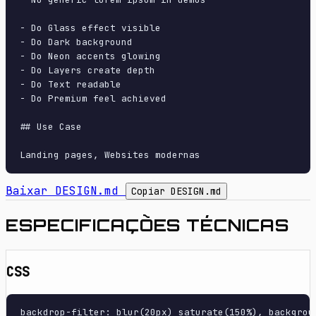
- Do Glass effect visible

- Do Dark background

- Do Neon accents glowing

- Do Layers create depth

- Do Text readable

- Do Premium feel achieved

## Use Case

Baixar DESIGN.md
Copiar DESIGN.md
ESPECIFICAÇÕES TÉCNICAS
CSS
backdrop-filter: blur(20px) saturate(150%), backgrou