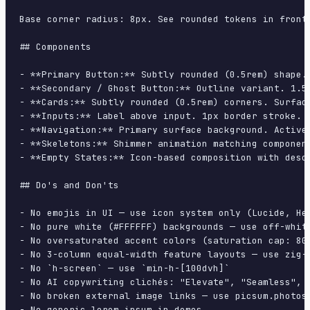
Base corner radius: 8px. See rounded tokens in front 
## Components

- **Primary Button:** Subtly rounded (0.5rem) shape.
- **Secondary / Ghost Button:** Outline variant. 1.5
- **Cards:** Subtly rounded (0.5rem) corners. Surfac
- **Inputs:** Label above input. 1px border stroke. 
- **Navigation:** Primary surface background. Active
- **Skeletons:** Shimmer animation matching component
- **Empty States:** Icon-based composition with descr
## Do's and Don'ts

- No emojis in UI — use icon system only (Lucide, Her
- No pure white (#FFFFFF) backgrounds — use off-white
- No oversaturated accent colors (saturation cap: 80%
- No 3-column equal-width feature layouts — use zig-z
- No `h-screen` — use `min-h-[100dvh]`

- No AI copywriting clichés: "Elevate", "Seamless", "
- No broken external image links — use picsum.photos 
- No generic lorem ipsum in demos
