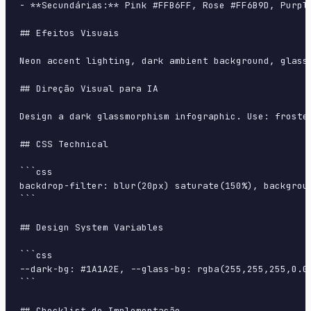
- **Secundárias:** Pink #FFB6FF, Rose #FF6B9D, Purple
## Efeitos Visuais

Neon accent lighting, dark ambient background, glass
## Direção Visual para IA

Design a dark glassmorphism infographic. Use: froste
## CSS Technical

```css

backdrop-filter: blur(20px) saturate(150%), backgrou
```

## Design System Variables

```css

--dark-bg: #1A1A2E, --glass-bg: rgba(255,255,255,0.0
```

## Checklist de Implementação
