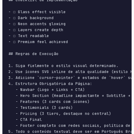
- ☐ Glass effect visible

- ☐ Dark background

- ☐ Neon accents glowing

- ☐ Layers create depth

- ☐ Text readable

- ☐ Premium feel achieved

## Regras de Execução

1. Siga fielmente o estilo visual determinado.

2. Use ícones SVG inline de alta qualidade (estilo H
3. Adicione `cursor-pointer` e estados de `hover` su
4. Estrutura Obrigatória da Página:

   - Navbar (Logo + Links + CTA)

   - Hero Section (Headline impactante + Subtitle + 2
   - Features (3 cards com ícones)

   - Testimonials (3 cards)

   - Pricing (3 tiers, destaque no central)

   - CTA Final

   - Footer completo com redes sociais, política de p
5. Todo o conteúdo textual deve ser em Português Bras