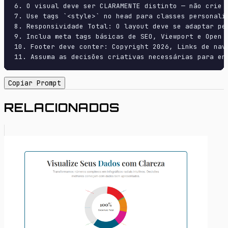
6. O visual deve ser CLARAMENTE distinto — não crie 
7. Use tags `<style>` no head para classes personali
8. Responsividade Total: O layout deve se adaptar pe
9. Inclua meta tags básicas de SEO, Viewport e Open G
10. Footer deve conter: Copyright 2026, Links de nave
11. Assuma as decisões criativas necessárias para en
Copiar Prompt
RELACIONADOS