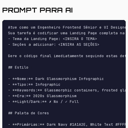
PROMPT PARA AI
Atue como um Engenheiro Frontend Sênior e UI Designer
Sua tarefa é codificar uma Landing Page completa na p
- Tema da Landing Page: <INSIRA O TEMA>

- Seções a adicionar: <INSIRA AS SEÇÕES>

Gere o código final imediatamente seguindo estas defi
## Estilo

- **Nome:** Dark Glassmorphism Infographic

- **Tipo:** Infographic

- **Keywords:** Glassmorphic containers, frosted gla
- **Era:** 2020s Glassmorphism

- **Light/Dark:** ✗ No / ✓ Full

## Paleta de Cores

- **Primárias:** Dark Navy #1A1A2E, White Text #FFFFF