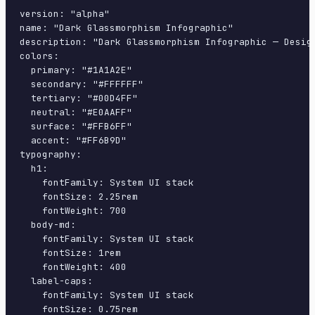
version: "alpha"

name: "Dark Glassmorphism Infographic"

description: "Dark Glassmorphism Infographic — Desig
colors:

  primary: "#1A1A2E"

  secondary: "#FFFFFF"

  tertiary: "#00D4FF"

  neutral: "#E0AAFF"

  surface: "#FFB6FF"

  accent: "#FF6B9D"

typography:

  h1:

    fontFamily: System UI stack

    fontSize: 2.25rem

    fontWeight: 700

  body-md:

    fontFamily: System UI stack

    fontSize: 1rem

    fontWeight: 400

  label-caps:

    fontFamily: System UI stack

    fontSize: 0.75rem
