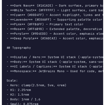
- **Dark Navy** (#1A1A2E) — Dark surface, primary bac
- **White Text** (#FFFFFF) — Light surface, card back
- **Cyan** (#00D4FF) — Accent highlight, links and fo
- **Lavender** (#E0AAFF) — Supporting palette color

- **Pink** (#FFB6FF) — Primary text color

- **Rose** (#FF6B9D) — Extended palette, decorative u
- **Purple** (#9D4EDD) — Accent color, emphasis eleme
- **Deep Purple** (#3A0CA3) — Accent color, emphasis 
## Typography

- **Display / Hero:** System UI stack (-apple-system
- **Body:** System UI stack (-apple-system, sans-ser
- **UI Labels / Captions:** System UI stack (-apple-
- **Monospace:** JetBrains Mono — Used for code, meta
Scale:

- Hero: clamp(2.5rem, 5vw, 4rem)

- H1: 2.25rem

- H2: 1.5rem

- Body: 1rem / 1.6

- Small: 0.875rem
