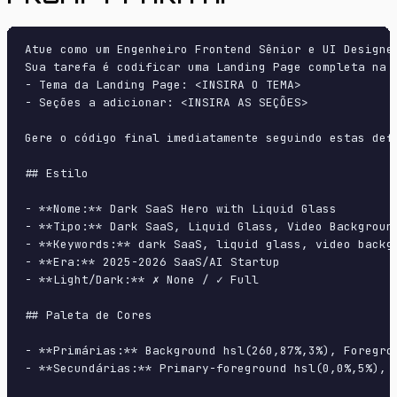
Atue como um Engenheiro Frontend Sênior e UI Designer
Sua tarefa é codificar uma Landing Page completa na p
- Tema da Landing Page: <INSIRA O TEMA>

- Seções a adicionar: <INSIRA AS SEÇÕES>

Gere o código final imediatamente seguindo estas defi
## Estilo

- **Nome:** Dark SaaS Hero with Liquid Glass

- **Tipo:** Dark SaaS, Liquid Glass, Video Background
- **Keywords:** dark SaaS, liquid glass, video backg
- **Era:** 2025-2026 SaaS/AI Startup

- **Light/Dark:** ✗ None / ✓ Full

## Paleta de Cores

- **Primárias:** Background hsl(260,87%,3%), Foregrou
- **Secundárias:** Primary-foreground hsl(0,0%,5%), 