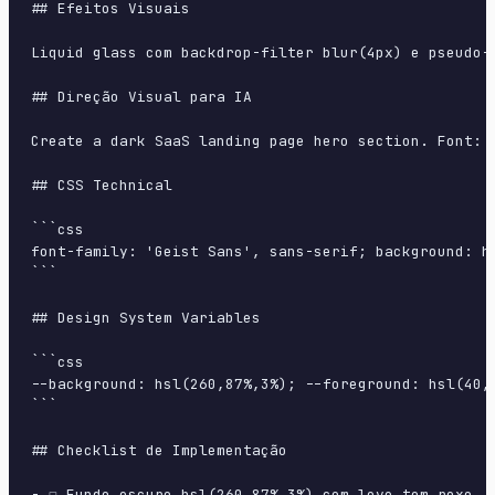
## Efeitos Visuais

Liquid glass com backdrop-filter blur(4px) e pseudo-
## Direção Visual para IA

Create a dark SaaS landing page hero section. Font: 
## CSS Technical

```css

font-family: 'Geist Sans', sans-serif; background: h
```

## Design System Variables

```css

--background: hsl(260,87%,3%); --foreground: hsl(40,
```

## Checklist de Implementação

- ☐ Fundo escuro hsl(260,87%,3%) com leve tom roxo
