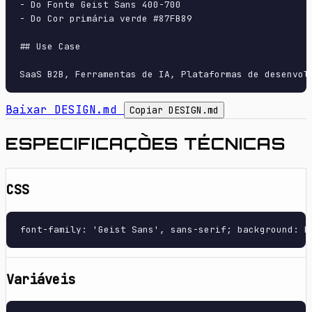
- Do Fonte Geist Sans 400-700

- Do Cor primária verde #87FB89

## Use Case

Baixar DESIGN.md
Copiar DESIGN.md
ESPECIFICAÇÕES TÉCNICAS
CSS
font-family: 'Geist Sans', sans-serif; background: h
Variáveis