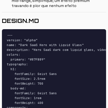
mid-range, simplifique; um efeito premium
travando é pior que nenhum efeito
DESIGN.MD
---

version: "alpha"

name: "Dark SaaS Hero with Liquid Glass"

description: "Hero SaaS dark com liquid glass, vídeo
colors:

  primary: "#87FB89"

typography:

  h1:

    fontFamily: Geist Sans

    fontSize: 2.5rem

    fontWeight: 700

  body-md:

    fontFamily: Geist Sans

    fontSize: 1rem

    fontWeight: 400

components:
