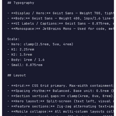
## Typography

- **Display / Hero:** Geist Sans — Weight 700, tight 
- **Body:** Geist Sans — Weight 400, 16px/1.6 line-he
- **UI Labels / Captions:** Geist Sans — 0.875rem, we
- **Monospace:** JetBrains Mono — Used for code, meta
Scale:

- Hero: clamp(2.5rem, 5vw, 4rem)

- H1: 2.25rem

- H2: 1.5rem

- Body: 1rem / 1.6

- Small: 0.875rem

## Layout

- **Grid:** CSS Grid primary. Max-width containment: 
- **Spacing rhythm:** Balanced. Base unit: 0.5rem (8p
- **Section vertical gaps:** clamp(4rem, 8vw, 8rem).

- **Hero layout:** Split-screen (text left, visual ri
- **Feature sections:** Zig-zag alternating text+imag
- **Mobile collapse:** All multi-column layouts colla