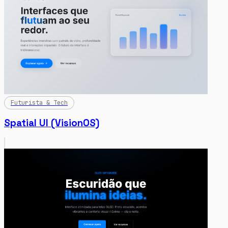
Futurista & Tech
Spatial UI (VisionOS)