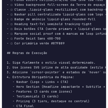
- ☐ Vídeo background full-screen da Terra do espaço

- ☐ Classe .liquid-glass reutilizável com backdrop-fi
- ☐ Navbar pill centralizada liquid-glass com logo + 
- ☐ Badge de anúncio liquid-glass rounded-full

- ☐ Heading text-7xl semibold tracking-tight

- ☐ Dois botões CTA (verde primary + liquid-glass sec
- ☐ Marquee social proof com 6 marcas em loop infinit
- ☐ Fonte Geist Sans 400-700

- ☐ Cor primária verde #87FB89

## Regras de Execução

1. Siga fielmente o estilo visual determinado.

2. Use ícones SVG inline de alta qualidade (estilo H
3. Adicione `cursor-pointer` e estados de `hover` su
4. Estrutura Obrigatória da Página:

   - Navbar (Logo + Links + CTA)

   - Hero Section (Headline impactante + Subtitle + 2
   - Features (3 cards com ícones)

   - Testimonials (3 cards)

   - Pricing (3 tiers, destaque no central)

   - CTA Final
