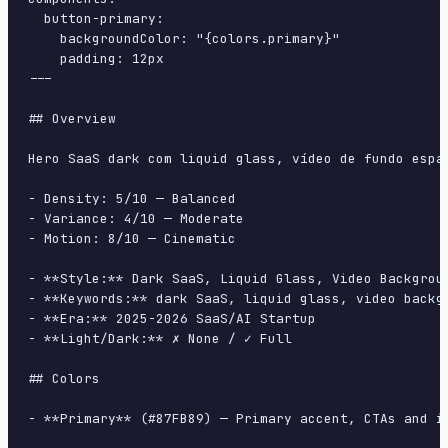
  button-primary:

    backgroundColor: "{colors.primary}"

    padding: 12px

---

## Overview

Hero SaaS dark com liquid glass, vídeo de fundo espa
- Density: 5/10 — Balanced

- Variance: 4/10 — Moderate

- Motion: 8/10 — Cinematic

- **Style:** Dark SaaS, Liquid Glass, Video Backgroun
- **Keywords:** dark SaaS, liquid glass, video backg
- **Era:** 2025-2026 SaaS/AI Startup

- **Light/Dark:** ✗ None / ✓ Full

## Colors

- **Primary** (#87FB89) — Primary accent, CTAs and in