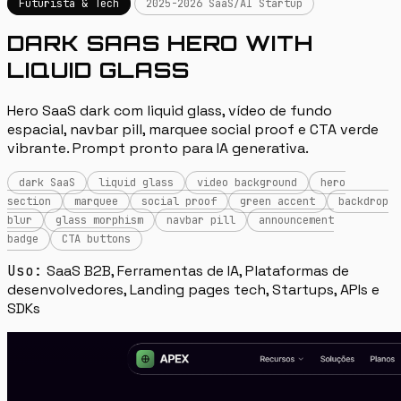
Futurista & Tech
2025-2026 SaaS/AI Startup
DARK SAAS HERO WITH
LIQUID GLASS
Hero SaaS dark com liquid glass, vídeo de fundo
espacial, navbar pill, marquee social proof e CTA verde
vibrante. Prompt pronto para IA generativa.
dark SaaS
liquid glass
video background
hero
section
marquee
social proof
green accent
backdrop
blur
glass morphism
navbar pill
announcement
badge
CTA buttons
Uso:
SaaS B2B, Ferramentas de IA, Plataformas de
desenvolvedores, Landing pages tech, Startups, APIs e
SDKs