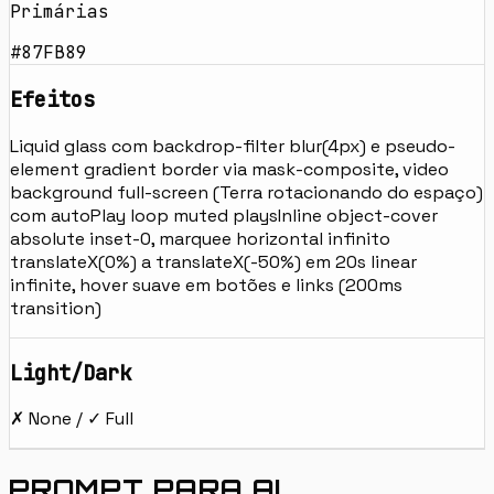
Primárias
#87FB89
Efeitos
Liquid glass com backdrop-filter blur(4px) e pseudo-
element gradient border via mask-composite, video
background full-screen (Terra rotacionando do espaço)
com autoPlay loop muted playsInline object-cover
absolute inset-0, marquee horizontal infinito
translateX(0%) a translateX(-50%) em 20s linear
infinite, hover suave em botões e links (200ms
transition)
Light/Dark
✗ None / ✓ Full
PROMPT PARA AI