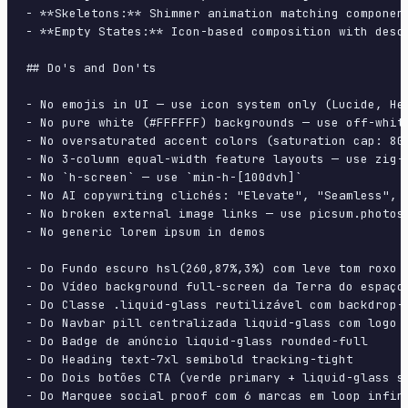
- **Skeletons:** Shimmer animation matching component
- **Empty States:** Icon-based composition with descr
## Do's and Don'ts

- No emojis in UI — use icon system only (Lucide, Her
- No pure white (#FFFFFF) backgrounds — use off-white
- No oversaturated accent colors (saturation cap: 80%
- No 3-column equal-width feature layouts — use zig-z
- No `h-screen` — use `min-h-[100dvh]`

- No AI copywriting clichés: "Elevate", "Seamless", "
- No broken external image links — use picsum.photos 
- No generic lorem ipsum in demos

- Do Fundo escuro hsl(260,87%,3%) com leve tom roxo

- Do Vídeo background full-screen da Terra do espaço

- Do Classe .liquid-glass reutilizável com backdrop-f
- Do Navbar pill centralizada liquid-glass com logo +
- Do Badge de anúncio liquid-glass rounded-full

- Do Heading text-7xl semibold tracking-tight

- Do Dois botões CTA (verde primary + liquid-glass se
- Do Marquee social proof com 6 marcas em loop infini