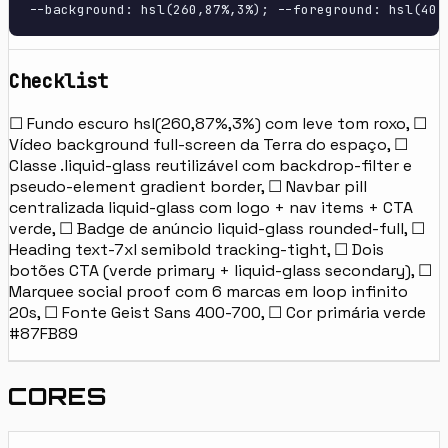
--background: hsl(260,87%,3%); --foreground: hsl(40,
Checklist
☐ Fundo escuro hsl(260,87%,3%) com leve tom roxo, ☐
Vídeo background full-screen da Terra do espaço, ☐
Classe .liquid-glass reutilizável com backdrop-filter e
pseudo-element gradient border, ☐ Navbar pill
centralizada liquid-glass com logo + nav items + CTA
verde, ☐ Badge de anúncio liquid-glass rounded-full, ☐
Heading text-7xl semibold tracking-tight, ☐ Dois
botões CTA (verde primary + liquid-glass secondary), ☐
Marquee social proof com 6 marcas em loop infinito
20s, ☐ Fonte Geist Sans 400-700, ☐ Cor primária verde
#87FB89
CORES