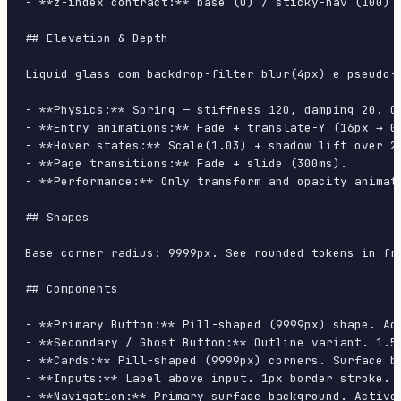
- **z-index contract:** base (0) / sticky-nav (100) /
## Elevation & Depth

Liquid glass com backdrop-filter blur(4px) e pseudo-
- **Physics:** Spring — stiffness 120, damping 20. Co
- **Entry animations:** Fade + translate-Y (16px → 0
- **Hover states:** Scale(1.03) + shadow lift over 20
- **Page transitions:** Fade + slide (300ms).

- **Performance:** Only transform and opacity animate
## Shapes

Base corner radius: 9999px. See rounded tokens in fro
## Components

- **Primary Button:** Pill-shaped (9999px) shape. Ac
- **Secondary / Ghost Button:** Outline variant. 1.5
- **Cards:** Pill-shaped (9999px) corners. Surface b
- **Inputs:** Label above input. 1px border stroke. 
- **Navigation:** Primary surface background. Active