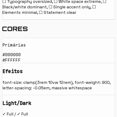
☐ Typography oversized, ☐ White space extreme, ☐
Black/white dominant, ☐ Single accent only, ☐
Elements minimal, ☐ Statement clear
CORES
Primárias
#000000
#FFFFFF
Efeitos
font-size: clamp(3rem 10vw 12rem), font-weight: 900,
letter-spacing: -0.05em, massive whitespace
Light/Dark
✓ Full / ✓ Full