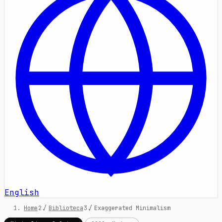
English
Home
/
Biblioteca
/
Exaggerated Minimalism