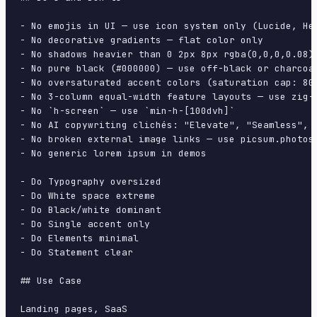
- No emojis in UI — use icon system only (Lucide, Her
- No decorative gradients — flat color only

- No shadows heavier than 0 2px 8px rgba(0,0,0,0.08)

- No pure black (#000000) — use off-black or charcoal
- No oversaturated accent colors (saturation cap: 80%
- No 3-column equal-width feature layouts — use zig-z
- No `h-screen` — use `min-h-[100dvh]`

- No AI copywriting clichés: "Elevate", "Seamless", "
- No broken external image links — use picsum.photos 
- No generic lorem ipsum in demos

- Do Typography oversized

- Do White space extreme

- Do Black/white dominant

- Do Single accent only

- Do Elements minimal

- Do Statement clear

## Use Case
