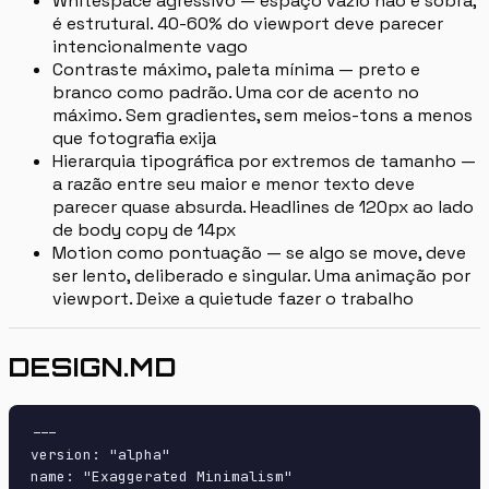
Whitespace agressivo — espaço vazio não é sobra,
é estrutural. 40-60% do viewport deve parecer
intencionalmente vago
Contraste máximo, paleta mínima — preto e
branco como padrão. Uma cor de acento no
máximo. Sem gradientes, sem meios-tons a menos
que fotografia exija
Hierarquia tipográfica por extremos de tamanho —
a razão entre seu maior e menor texto deve
parecer quase absurda. Headlines de 120px ao lado
de body copy de 14px
Motion como pontuação — se algo se move, deve
ser lento, deliberado e singular. Uma animação por
viewport. Deixe a quietude fazer o trabalho
DESIGN.MD
---

version: "alpha"

name: "Exaggerated Minimalism"
