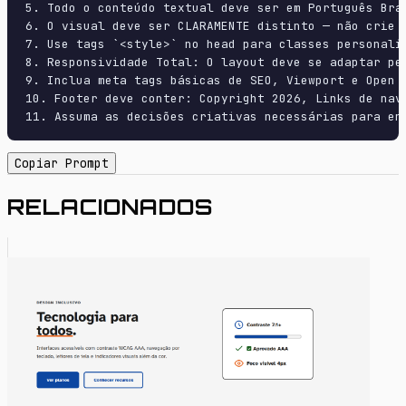
5. Todo o conteúdo textual deve ser em Português Bras
6. O visual deve ser CLARAMENTE distinto — não crie 
7. Use tags `<style>` no head para classes personali
8. Responsividade Total: O layout deve se adaptar pe
9. Inclua meta tags básicas de SEO, Viewport e Open G
10. Footer deve conter: Copyright 2026, Links de nave
11. Assuma as decisões criativas necessárias para en
Copiar Prompt
RELACIONADOS