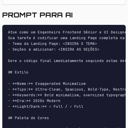
PROMPT PARA AI
Atue como um Engenheiro Frontend Sênior e UI Designer
Sua tarefa é codificar uma Landing Page completa na p
- Tema da Landing Page: <INSIRA O TEMA>

- Seções a adicionar: <INSIRA AS SEÇÕES>

Gere o código final imediatamente seguindo estas defi
## Estilo

- **Nome:** Exaggerated Minimalism

- **Tipo:** Ultra-Clean, Spacious, Bold-Type, Restrai
- **Keywords:** Bold minimalism, oversized typograph
- **Era:** 2020s Modern

- **Light/Dark:** ✓ Full / ✓ Full

## Paleta de Cores
