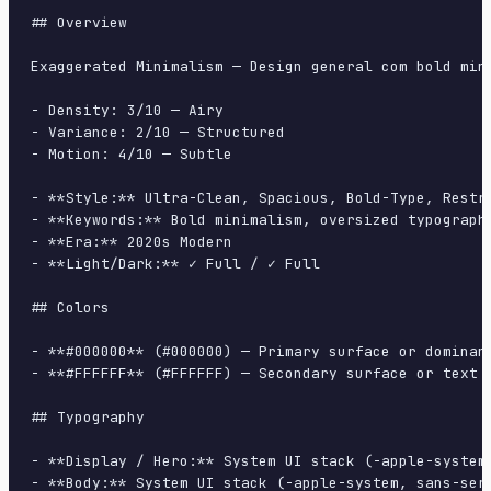
## Overview

Exaggerated Minimalism — Design general com bold min
- Density: 3/10 — Airy

- Variance: 2/10 — Structured

- Motion: 4/10 — Subtle

- **Style:** Ultra-Clean, Spacious, Bold-Type, Restra
- **Keywords:** Bold minimalism, oversized typograph
- **Era:** 2020s Modern

- **Light/Dark:** ✓ Full / ✓ Full

## Colors

- **#000000** (#000000) — Primary surface or dominant
- **#FFFFFF** (#FFFFFF) — Secondary surface or text c
## Typography

- **Display / Hero:** System UI stack (-apple-system
- **Body:** System UI stack (-apple-system, sans-ser