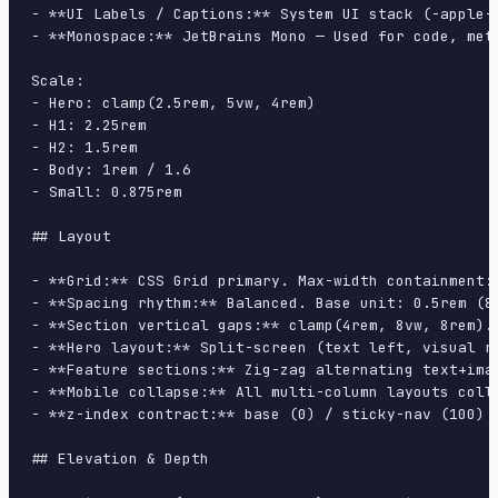
- **UI Labels / Captions:** System UI stack (-apple-
- **Monospace:** JetBrains Mono — Used for code, meta
Scale:

- Hero: clamp(2.5rem, 5vw, 4rem)

- H1: 2.25rem

- H2: 1.5rem

- Body: 1rem / 1.6

- Small: 0.875rem

## Layout

- **Grid:** CSS Grid primary. Max-width containment: 
- **Spacing rhythm:** Balanced. Base unit: 0.5rem (8p
- **Section vertical gaps:** clamp(4rem, 8vw, 8rem).

- **Hero layout:** Split-screen (text left, visual ri
- **Feature sections:** Zig-zag alternating text+imag
- **Mobile collapse:** All multi-column layouts colla
- **z-index contract:** base (0) / sticky-nav (100) /
## Elevation & Depth
