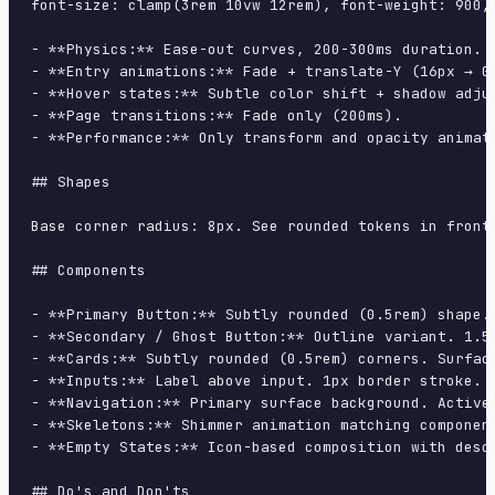
font-size: clamp(3rem 10vw 12rem), font-weight: 900, 
- **Physics:** Ease-out curves, 200-300ms duration. S
- **Entry animations:** Fade + translate-Y (16px → 0
- **Hover states:** Subtle color shift + shadow adjus
- **Page transitions:** Fade only (200ms).

- **Performance:** Only transform and opacity animate
## Shapes

Base corner radius: 8px. See rounded tokens in front 
## Components

- **Primary Button:** Subtly rounded (0.5rem) shape.
- **Secondary / Ghost Button:** Outline variant. 1.5
- **Cards:** Subtly rounded (0.5rem) corners. Surfac
- **Inputs:** Label above input. 1px border stroke. 
- **Navigation:** Primary surface background. Active
- **Skeletons:** Shimmer animation matching component
- **Empty States:** Icon-based composition with descr
## Do's and Don'ts
