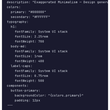
description: "Exaggerated Minimalism — Design genera
colors:

  primary: "#000000"

  secondary: "#FFFFFF"

typography:

  h1:

    fontFamily: System UI stack

    fontSize: 2.25rem

    fontWeight: 700

  body-md:

    fontFamily: System UI stack

    fontSize: 1rem

    fontWeight: 400

  label-caps:

    fontFamily: System UI stack

    fontSize: 0.75rem

    fontWeight: 500

components:

  button-primary:

    backgroundColor: "{colors.primary}"

    padding: 12px

---
