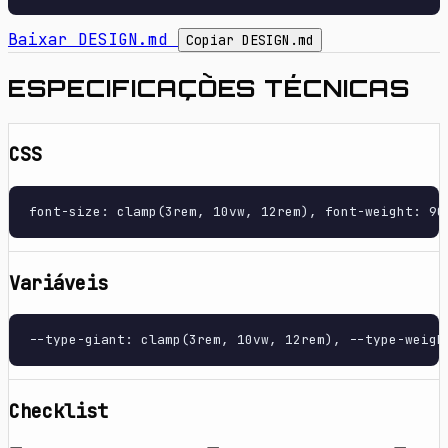
Baixar DESIGN.md
Copiar DESIGN.md
ESPECIFICAÇÕES TÉCNICAS
CSS
font-size: clamp(3rem, 10vw, 12rem), font-weight: 90
Variáveis
--type-giant: clamp(3rem, 10vw, 12rem), --type-weigh
Checklist