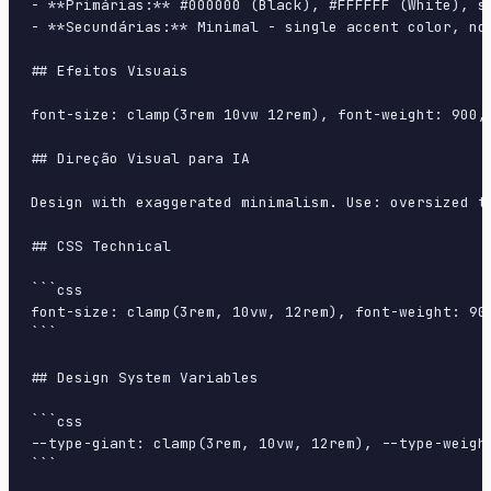
- **Primárias:** #000000 (Black), #FFFFFF (White), si
- **Secundárias:** Minimal - single accent color, no 
## Efeitos Visuais

font-size: clamp(3rem 10vw 12rem), font-weight: 900, 
## Direção Visual para IA

Design with exaggerated minimalism. Use: oversized t
## CSS Technical

```css

font-size: clamp(3rem, 10vw, 12rem), font-weight: 90
```

## Design System Variables

```css

--type-giant: clamp(3rem, 10vw, 12rem), --type-weigh
```
