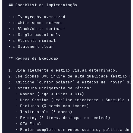
## Checklist de Implementação

- ☐ Typography oversized

- ☐ White space extreme

- ☐ Black/white dominant

- ☐ Single accent only

- ☐ Elements minimal

- ☐ Statement clear

## Regras de Execução

1. Siga fielmente o estilo visual determinado.

2. Use ícones SVG inline de alta qualidade (estilo H
3. Adicione `cursor-pointer` e estados de `hover` su
4. Estrutura Obrigatória da Página:

   - Navbar (Logo + Links + CTA)

   - Hero Section (Headline impactante + Subtitle + 2
   - Features (3 cards com ícones)

   - Testimonials (3 cards)

   - Pricing (3 tiers, destaque no central)

   - CTA Final

   - Footer completo com redes sociais, política de p