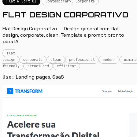
Flat & Soft UI
Contemporary, Corporate
FLAT DESIGN CORPORATIVO
Flat Design Corporativo — Design general com flat
design, corporate, clean. Template e prompt pronto
para IA.
flat
design
corporate
clean
professional
modern
minima
friendly
structured
efficient
Uso:
Landing pages, SaaS