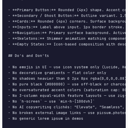
- **Primary Button:** Rounded (4px) shape. Accent co
- **Secondary / Ghost Button:** Outline variant. 1.5
- **Cards:** Rounded (4px) corners. Surface backgrou
- **Inputs:** Label above input. 1px border stroke. 
- **Navigation:** Primary surface background. Active
- **Skeletons:** Shimmer animation matching component
- **Empty States:** Icon-based composition with descr
## Do's and Don'ts

- No emojis in UI — use icon system only (Lucide, Her
- No decorative gradients — flat color only

- No shadows heavier than 0 2px 8px rgba(0,0,0,0.08)

- No pure black (#000000) — use off-black or charcoal
- No oversaturated accent colors (saturation cap: 80%
- No 3-column equal-width feature layouts — use zig-z
- No `h-screen` — use `min-h-[100dvh]`

- No AI copywriting clichés: "Elevate", "Seamless", "
- No broken external image links — use picsum.photos 
- No generic lorem ipsum in demos
