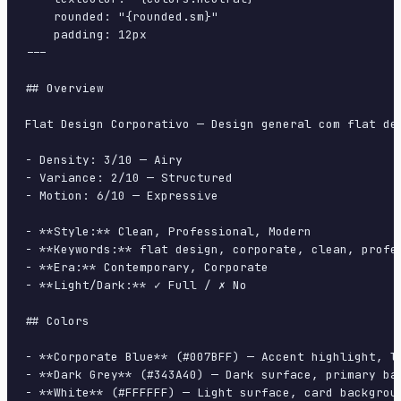
    rounded: "{rounded.sm}"

    padding: 12px

---

## Overview

Flat Design Corporativo — Design general com flat de
- Density: 3/10 — Airy

- Variance: 2/10 — Structured

- Motion: 6/10 — Expressive

- **Style:** Clean, Professional, Modern

- **Keywords:** flat design, corporate, clean, profe
- **Era:** Contemporary, Corporate

- **Light/Dark:** ✓ Full / ✗ No

## Colors

- **Corporate Blue** (#007BFF) — Accent highlight, li
- **Dark Grey** (#343A40) — Dark surface, primary bac
- **White** (#FFFFFF) — Light surface, card backgroun