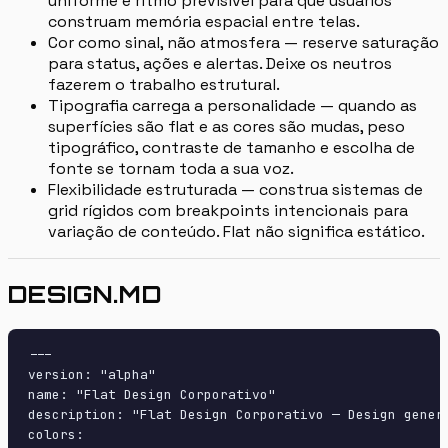
uniforme e ritmo previsível para que usuários
construam memória espacial entre telas.
Cor como sinal, não atmosfera — reserve saturação
para status, ações e alertas. Deixe os neutros
fazerem o trabalho estrutural.
Tipografia carrega a personalidade — quando as
superfícies são flat e as cores são mudas, peso
tipográfico, contraste de tamanho e escolha de
fonte se tornam toda a sua voz.
Flexibilidade estruturada — construa sistemas de
grid rígidos com breakpoints intencionais para
variação de conteúdo. Flat não significa estático.
DESIGN.MD
---

version: "alpha"

name: "Flat Design Corporativo"

description: "Flat Design Corporativo — Design gener
colors:
