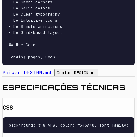
- Do Sharp corners

- Do Solid colors

- Do Clean typography

- Do Intuitive icons

- Do Simple animations

- Do Grid-based layout

## Use Case

Baixar DESIGN.md
Copiar DESIGN.md
ESPECIFICAÇÕES TÉCNICAS
CSS
background: #F8F9FA, color: #343A40, font-family: 'L