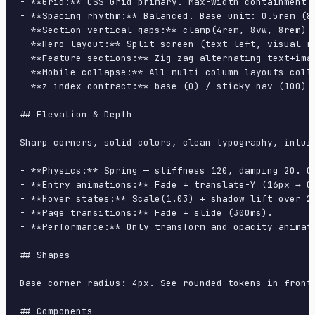
- **Grid:** CSS Grid primary. Max-width containment: 
- **Spacing rhythm:** Balanced. Base unit: 0.5rem (8p
- **Section vertical gaps:** clamp(4rem, 8vw, 8rem).

- **Hero layout:** Split-screen (text left, visual ri
- **Feature sections:** Zig-zag alternating text+imag
- **Mobile collapse:** All multi-column layouts colla
- **z-index contract:** base (0) / sticky-nav (100) /
## Elevation & Depth

Sharp corners, solid colors, clean typography, intui
- **Physics:** Spring — stiffness 120, damping 20. Co
- **Entry animations:** Fade + translate-Y (16px → 0
- **Hover states:** Scale(1.03) + shadow lift over 20
- **Page transitions:** Fade + slide (300ms).

- **Performance:** Only transform and opacity animate
## Shapes

Base corner radius: 4px. See rounded tokens in front 
## Components
