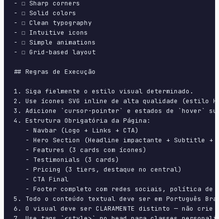
- ☐ Sharp corners

- ☐ Solid colors

- ☐ Clean typography

- ☐ Intuitive icons

- ☐ Simple animations

- ☐ Grid-based layout

## Regras de Execução

1. Siga fielmente o estilo visual determinado.

2. Use ícones SVG inline de alta qualidade (estilo H
3. Adicione `cursor-pointer` e estados de `hover` su
4. Estrutura Obrigatória da Página:

   - Navbar (Logo + Links + CTA)

   - Hero Section (Headline impactante + Subtitle + 2
   - Features (3 cards com ícones)

   - Testimonials (3 cards)

   - Pricing (3 tiers, destaque no central)

   - CTA Final

   - Footer completo com redes sociais, política de p
5. Todo o conteúdo textual deve ser em Português Bras
6. O visual deve ser CLARAMENTE distinto — não crie 
7. Use tags `<style>` no head para classes personali