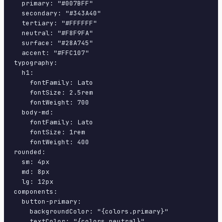
  primary: "#007BFF"

  secondary: "#343A40"

  tertiary: "#FFFFFF"

  neutral: "#F8F9FA"

  surface: "#28A745"

  accent: "#FFC107"

typography:

  h1:

    fontFamily: Lato

    fontSize: 2.5rem

    fontWeight: 700

  body-md:

    fontFamily: Lato

    fontSize: 1rem

    fontWeight: 400

rounded:

  sm: 4px

  md: 8px

  lg: 12px

components:

  button-primary:

    backgroundColor: "{colors.primary}"

    textColor: "{colors.neutral}"
