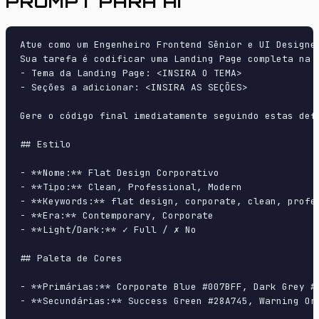
PROMPT PARA AI
Atue como um Engenheiro Frontend Sênior e UI Designer
Sua tarefa é codificar uma Landing Page completa na p
- Tema da Landing Page: <INSIRA O TEMA>

- Seções a adicionar: <INSIRA AS SEÇÕES>

Gere o código final imediatamente seguindo estas defi
## Estilo

- **Nome:** Flat Design Corporativo

- **Tipo:** Clean, Professional, Modern

- **Keywords:** flat design, corporate, clean, profe
- **Era:** Contemporary, Corporate

- **Light/Dark:** ✓ Full / ✗ No

## Paleta de Cores

- **Primárias:** Corporate Blue #007BFF, Dark Grey #3
- **Secundárias:** Success Green #28A745, Warning Ora