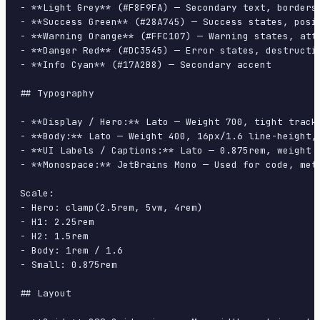
- **Light Grey** (#F8F9FA) — Secondary text, borders,
- **Success Green** (#28A745) — Success states, posit
- **Warning Orange** (#FFC107) — Warning states, atte
- **Danger Red** (#DC3545) — Error states, destructiv
- **Info Cyan** (#17A2B8) — Secondary accent

## Typography

- **Display / Hero:** Lato — Weight 700, tight tracki
- **Body:** Lato — Weight 400, 16px/1.6 line-height, 
- **UI Labels / Captions:** Lato — 0.875rem, weight 5
- **Monospace:** JetBrains Mono — Used for code, meta
Scale:

- Hero: clamp(2.5rem, 5vw, 4rem)

- H1: 2.25rem

- H2: 1.5rem

- Body: 1rem / 1.6

- Small: 0.875rem

## Layout
