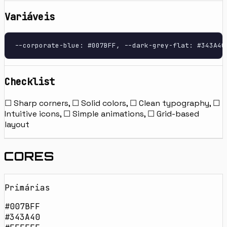
Variáveis
--corporate-blue: #007BFF, --dark-grey-flat: #343A40
Checklist
☐ Sharp corners, ☐ Solid colors, ☐ Clean typography, ☐
Intuitive icons, ☐ Simple animations, ☐ Grid-based
layout
CORES
Primárias
#007BFF
#343A40