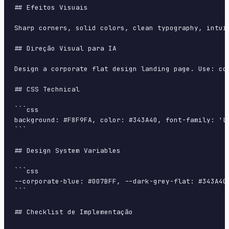
## Efeitos Visuais

Sharp corners, solid colors, clean typography, intui
## Direção Visual para IA

Design a corporate flat design landing page. Use: co
## CSS Technical

```css

background: #F8F9FA, color: #343A40, font-family: 'L
```

## Design System Variables

```css

--corporate-blue: #007BFF, --dark-grey-flat: #343A40
```

## Checklist de Implementação
