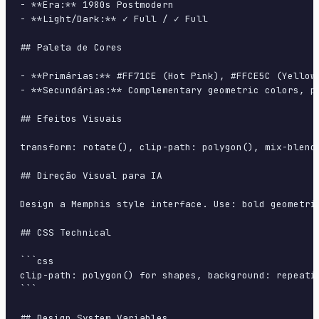
- **Era:** 1980s Postmodern

- **Light/Dark:** ✓ Full / ✓ Full

## Paleta de Cores

- **Primárias:** #FF71CE (Hot Pink), #FFCE5C (Yellow)
- **Secundárias:** Complementary geometric colors, pa
## Efeitos Visuais

transform: rotate(), clip-path: polygon(), mix-blend-
## Direção Visual para IA

Design a Memphis style interface. Use: bold geometri
## CSS Technical

```css

clip-path: polygon() for shapes, background: repeati
```

## Design System Variables
