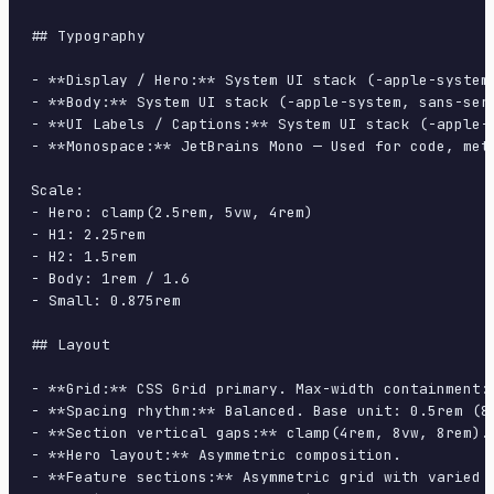
## Typography

- **Display / Hero:** System UI stack (-apple-system
- **Body:** System UI stack (-apple-system, sans-ser
- **UI Labels / Captions:** System UI stack (-apple-
- **Monospace:** JetBrains Mono — Used for code, meta
Scale:

- Hero: clamp(2.5rem, 5vw, 4rem)

- H1: 2.25rem

- H2: 1.5rem

- Body: 1rem / 1.6

- Small: 0.875rem

## Layout

- **Grid:** CSS Grid primary. Max-width containment: 
- **Spacing rhythm:** Balanced. Base unit: 0.5rem (8p
- **Section vertical gaps:** clamp(4rem, 8vw, 8rem).

- **Hero layout:** Asymmetric composition.

- **Feature sections:** Asymmetric grid with varied c