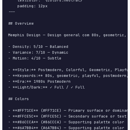
    textColor: "{colors.neutral}"

    padding: 12px

---

## Overview

Memphis Design — Design general com 80s, geometric, 
- Density: 5/10 — Balanced

- Variance: 7/10 — Dynamic

- Motion: 4/10 — Subtle

- **Style:** Postmodern, Colorful, Geometric, Playful
- **Keywords:** 80s, geometric, playful, postmodern,
- **Era:** 1980s Postmodern

- **Light/Dark:** ✓ Full / ✓ Full

## Colors

- **#FF71CE** (#FF71CE) — Primary surface or dominant
- **#FFCE5C** (#FFCE5C) — Secondary surface or text c
- **#86CCCA** (#86CCCA) — Supporting palette color

- **#6A7BB4** (#6A7BB4) — Supporting palette color
