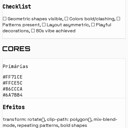
Checklist
☐ Geometric shapes visible, ☐ Colors bold/clashing, ☐
Patterns present, ☐ Layout asymmetric, ☐ Playful
decorations, ☐ 80s vibe achieved
CORES
Primárias
#FF71CE
#FFCE5C
#86CCCA
#6A7BB4
Efeitos
transform: rotate(), clip-path: polygon(), mix-blend-
mode, repeating patterns, bold shapes