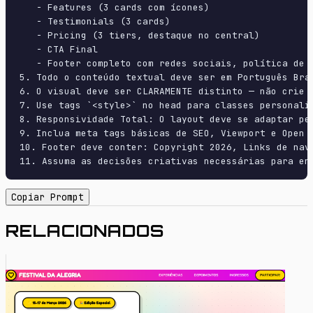
   - Features (3 cards com ícones)

   - Testimonials (3 cards)

   - Pricing (3 tiers, destaque no central)

   - CTA Final

   - Footer completo com redes sociais, política de p
5. Todo o conteúdo textual deve ser em Português Bras
6. O visual deve ser CLARAMENTE distinto — não crie 
7. Use tags `<style>` no head para classes personali
8. Responsividade Total: O layout deve se adaptar pe
9. Inclua meta tags básicas de SEO, Viewport e Open G
10. Footer deve conter: Copyright 2026, Links de nave
11. Assuma as decisões criativas necessárias para en
Copiar Prompt
RELACIONADOS