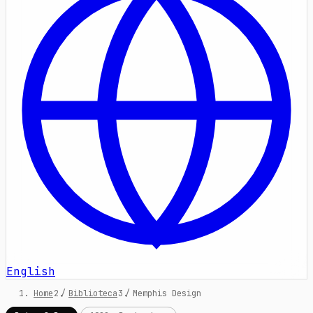
English
Home
/
Biblioteca
/
Memphis Design