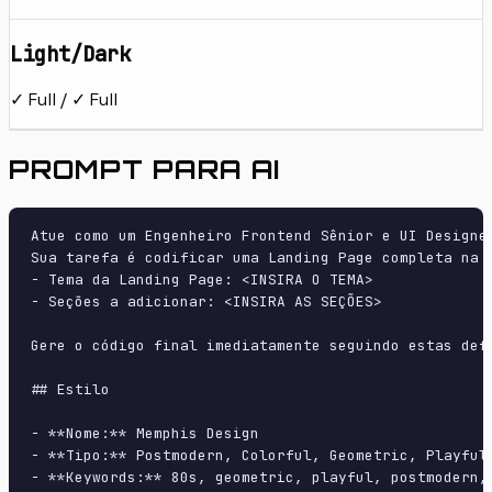
Light/Dark
✓ Full / ✓ Full
PROMPT PARA AI
Atue como um Engenheiro Frontend Sênior e UI Designer
Sua tarefa é codificar uma Landing Page completa na p
- Tema da Landing Page: <INSIRA O TEMA>

- Seções a adicionar: <INSIRA AS SEÇÕES>

Gere o código final imediatamente seguindo estas defi
## Estilo

- **Nome:** Memphis Design

- **Tipo:** Postmodern, Colorful, Geometric, Playful

- **Keywords:** 80s, geometric, playful, postmodern,