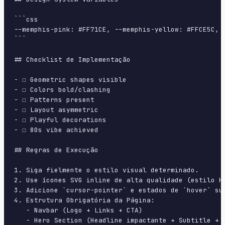
```css

--memphis-pink: #FF71CE, --memphis-yellow: #FFCE5C, 
```

## Checklist de Implementação

- ☐ Geometric shapes visible

- ☐ Colors bold/clashing

- ☐ Patterns present

- ☐ Layout asymmetric

- ☐ Playful decorations

- ☐ 80s vibe achieved

## Regras de Execução

1. Siga fielmente o estilo visual determinado.

2. Use ícones SVG inline de alta qualidade (estilo H
3. Adicione `cursor-pointer` e estados de `hover` su
4. Estrutura Obrigatória da Página:

   - Navbar (Logo + Links + CTA)

   - Hero Section (Headline impactante + Subtitle + 2