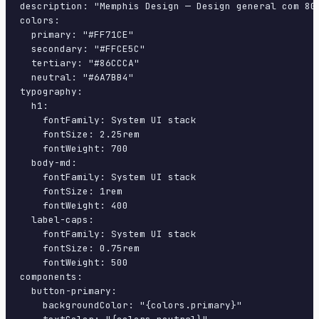
description: "Memphis Design — Design general com 80
colors:

  primary: "#FF71CE"

  secondary: "#FFCE5C"

  tertiary: "#86CCCA"

  neutral: "#6A7BB4"

typography:

  h1:

    fontFamily: System UI stack

    fontSize: 2.25rem

    fontWeight: 700

  body-md:

    fontFamily: System UI stack

    fontSize: 1rem

    fontWeight: 400

  label-caps:

    fontFamily: System UI stack

    fontSize: 0.75rem

    fontWeight: 500

components:

  button-primary:

    backgroundColor: "{colors.primary}"
