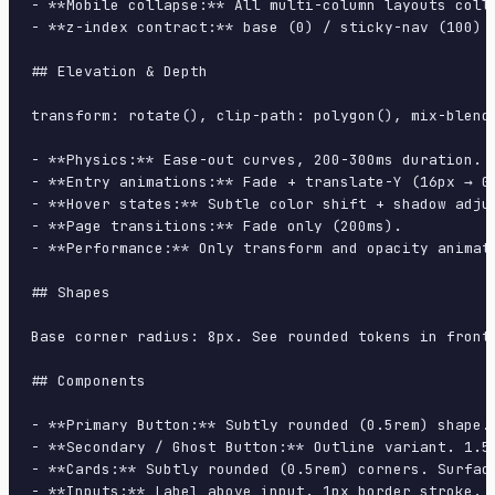
- **Mobile collapse:** All multi-column layouts colla
- **z-index contract:** base (0) / sticky-nav (100) /
## Elevation & Depth

transform: rotate(), clip-path: polygon(), mix-blend-
- **Physics:** Ease-out curves, 200-300ms duration. S
- **Entry animations:** Fade + translate-Y (16px → 0
- **Hover states:** Subtle color shift + shadow adjus
- **Page transitions:** Fade only (200ms).

- **Performance:** Only transform and opacity animate
## Shapes

Base corner radius: 8px. See rounded tokens in front 
## Components

- **Primary Button:** Subtly rounded (0.5rem) shape.
- **Secondary / Ghost Button:** Outline variant. 1.5
- **Cards:** Subtly rounded (0.5rem) corners. Surfac
- **Inputs:** Label above input. 1px border stroke. 