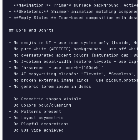
- **Navigation:** Primary surface background. Active
- **Skeletons:** Shimmer animation matching component
- **Empty States:** Icon-based composition with descr
## Do's and Don'ts

- No emojis in UI — use icon system only (Lucide, Her
- No pure white (#FFFFFF) backgrounds — use off-white
- No oversaturated accent colors (saturation cap: 80%
- No 3-column equal-width feature layouts — use zig-z
- No `h-screen` — use `min-h-[100dvh]`

- No AI copywriting clichés: "Elevate", "Seamless", "
- No broken external image links — use picsum.photos 
- No generic lorem ipsum in demos

- Do Geometric shapes visible

- Do Colors bold/clashing

- Do Patterns present

- Do Layout asymmetric

- Do Playful decorations

- Do 80s vibe achieved
