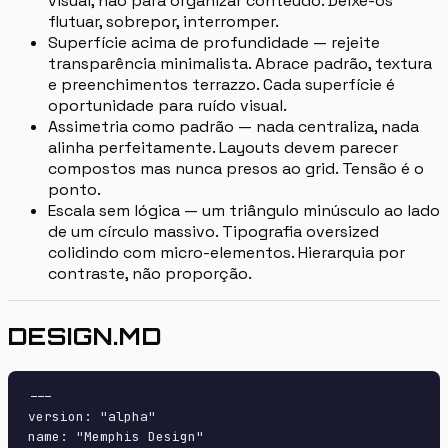
visual, não para organizar conteúdo. Deixe-os
flutuar, sobrepor, interromper.
Superfície acima de profundidade — rejeite
transparência minimalista. Abrace padrão, textura
e preenchimentos terrazzo. Cada superfície é
oportunidade para ruído visual.
Assimetria como padrão — nada centraliza, nada
alinha perfeitamente. Layouts devem parecer
compostos mas nunca presos ao grid. Tensão é o
ponto.
Escala sem lógica — um triângulo minúsculo ao lado
de um círculo massivo. Tipografia oversized
colidindo com micro-elementos. Hierarquia por
contraste, não proporção.
DESIGN.MD
---

version: "alpha"

name: "Memphis Design"
