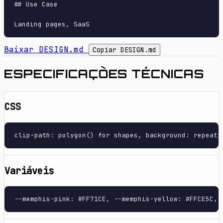
## Use Case

Baixar DESIGN.md
Copiar DESIGN.md
ESPECIFICAÇÕES TÉCNICAS
CSS
clip-path: polygon() for shapes, background: repeati
Variáveis
--memphis-pink: #FF71CE, --memphis-yellow: #FFCE5C, 