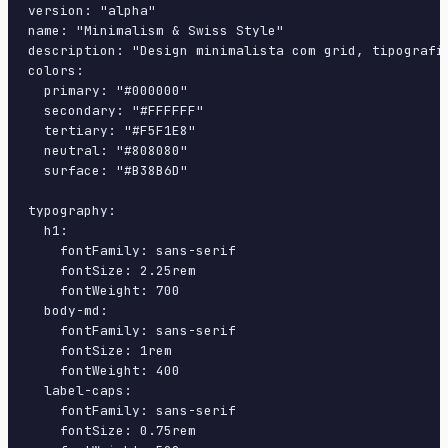
version: "alpha"

name: "Minimalism & Swiss Style"

description: "Design minimalista com grid, tipografi
colors:

  primary: "#000000"

  secondary: "#FFFFFF"

  tertiary: "#F5F1E8"

  neutral: "#808080"

  surface: "#B38B6D"

typography:

  h1:

    fontFamily: sans-serif

    fontSize: 2.25rem

    fontWeight: 700

  body-md:

    fontFamily: sans-serif

    fontSize: 1rem

    fontWeight: 400

  label-caps:

    fontFamily: sans-serif

    fontSize: 0.75rem
