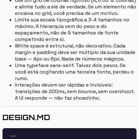
Use um grid de colunas rigoroso (4, 8 ou 12 colunas)
e alinhe tudo a ele de verdade. Se um elemento não
encaixa no grid, você precisa de um motivo.
Limite sua escala tipográfica a 3-4 tamanhos no
máximo. A hierarquia vem do peso e do
espaçamento, não de 9 tamanhos de fonte
competindo entre si.
White space é estrutural, não decorativo. Cada
margin e padding deve ser múltiplo da sua unidade
base — 4px ou 8px. Nada de números mágicos.
Uma typeface sans-serif. Talvez dois pesos. Se
você está cogitando uma terceira fonte, perdeu o
rumo.
Interações devem ser rápidas e invisíveis:
transições de 200ms, sem bounce, sem overshoot.
A UI responde — não faz showzinho.
DESIGN.MD
---
