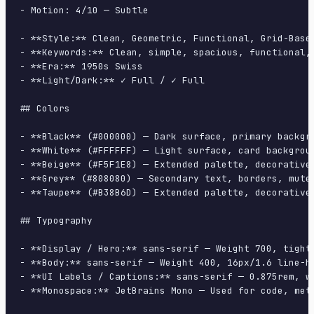
- Motion: 4/10 — Subtle

- **Style:** Clean, Geometric, Functional, Grid-Based
- **Keywords:** Clean, simple, spacious, functional,
- **Era:** 1950s Swiss

- **Light/Dark:** ✓ Full / ✓ Full

## Colors

- **Black** (#000000) — Dark surface, primary backgro
- **White** (#FFFFFF) — Light surface, card backgroun
- **Beige** (#F5F1E8) — Extended palette, decorative 
- **Grey** (#808080) — Secondary text, borders, muted
- **Taupe** (#B38B6D) — Extended palette, decorative 
## Typography

- **Display / Hero:** sans-serif — Weight 700, tight 
- **Body:** sans-serif — Weight 400, 16px/1.6 line-he
- **UI Labels / Captions:** sans-serif — 0.875rem, we
- **Monospace:** JetBrains Mono — Used for code, meta