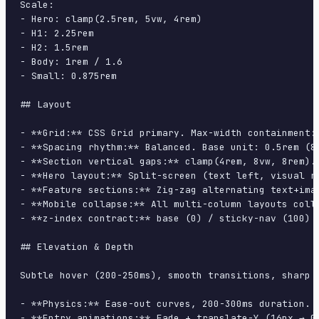
Scale:

- Hero: clamp(2.5rem, 5vw, 4rem)

- H1: 2.25rem

- H2: 1.5rem

- Body: 1rem / 1.6

- Small: 0.875rem

## Layout

- **Grid:** CSS Grid primary. Max-width containment: 
- **Spacing rhythm:** Balanced. Base unit: 0.5rem (8p
- **Section vertical gaps:** clamp(4rem, 8vw, 8rem).

- **Hero layout:** Split-screen (text left, visual ri
- **Feature sections:** Zig-zag alternating text+imag
- **Mobile collapse:** All multi-column layouts colla
- **z-index contract:** base (0) / sticky-nav (100) /
## Elevation & Depth

Subtle hover (200-250ms), smooth transitions, sharp s
- **Physics:** Ease-out curves, 200-300ms duration. S
- **Entry animations:** Fade + translate-Y (16px → 0