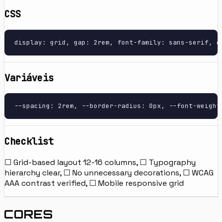
CSS
display: grid, gap: 2rem, font-family: sans-serif, c
Variáveis
--spacing: 2rem, --border-radius: 0px, --font-weight
Checklist
☐ Grid-based layout 12-16 columns, ☐ Typography
hierarchy clear, ☐ No unnecessary decorations, ☐ WCAG
AAA contrast verified, ☐ Mobile responsive grid
CORES