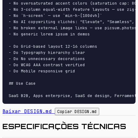
- No oversaturated accent colors (saturation cap: 80%
- No 3-column equal-width feature layouts — use zig-z
- No `h-screen` — use `min-h-[100dvh]`

- No AI copywriting clichés: "Elevate", "Seamless", "
- No broken external image links — use picsum.photos 
- No generic lorem ipsum in demos

- Do Grid-based layout 12-16 columns

- Do Typography hierarchy clear

- Do No unnecessary decorations

- Do WCAG AAA contrast verified

- Do Mobile responsive grid

## Use Case

Baixar DESIGN.md
Copiar DESIGN.md
ESPECIFICAÇÕES TÉCNICAS