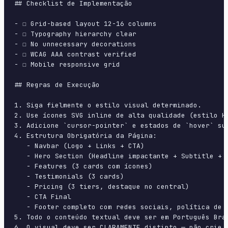
## Checklist de Implementação

- ☐ Grid-based layout 12-16 columns

- ☐ Typography hierarchy clear

- ☐ No unnecessary decorations

- ☐ WCAG AAA contrast verified

- ☐ Mobile responsive grid

## Regras de Execução

1. Siga fielmente o estilo visual determinado.

2. Use ícones SVG inline de alta qualidade (estilo H
3. Adicione `cursor-pointer` e estados de `hover` su
4. Estrutura Obrigatória da Página:

   - Navbar (Logo + Links + CTA)

   - Hero Section (Headline impactante + Subtitle + 2
   - Features (3 cards com ícones)

   - Testimonials (3 cards)

   - Pricing (3 tiers, destaque no central)

   - CTA Final

   - Footer completo com redes sociais, política de p
5. Todo o conteúdo textual deve ser em Português Bras
6. O visual deve ser CLARAMENTE distinto — não crie 