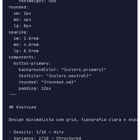
    fontWeight: 500

rounded:

  sm: 2px

  md: 4px

  lg: 8px

spacing:

  sm: 2.0rem

  md: 4.0rem

  lg: 8.0rem

components:

  button-primary:

    backgroundColor: "{colors.primary}"

    textColor: "{colors.neutral}"

    rounded: "{rounded.sm}"

    padding: 12px

---

## Overview

Design minimalista com grid, tipografia clara e espa
- Density: 3/10 — Airy

- Variance: 2/10 — Structured
