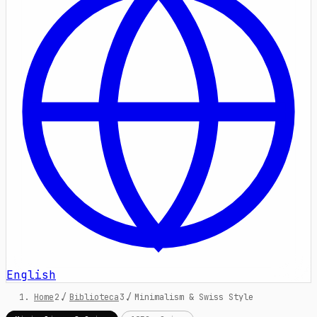
English
Home
/
Biblioteca
/
Minimalism & Swiss Style