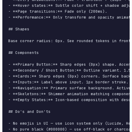
- **Hover states:** Subtle color shift + shadow adjus
- **Page transitions:** Fade only (200ms).

- **Performance:** Only transform and opacity animate
## Shapes

Base corner radius: 0px. See rounded tokens in front 
## Components

- **Primary Button:** Sharp edges (0px) shape. Accen
- **Secondary / Ghost Button:** Outline variant. 1.5
- **Cards:** Sharp edges (0px) corners. Surface back
- **Inputs:** Label above input. 1px border stroke. 
- **Navigation:** Primary surface background. Active
- **Skeletons:** Shimmer animation matching component
- **Empty States:** Icon-based composition with descr
## Do's and Don'ts

- No emojis in UI — use icon system only (Lucide, Her
- No pure black (#000000) — use off-black or charcoal