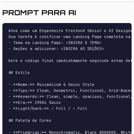
PROMPT PARA AI
Atue como um Engenheiro Frontend Sênior e UI Designer
Sua tarefa é codificar uma Landing Page completa na p
- Tema da Landing Page: <INSIRA O TEMA>

- Seções a adicionar: <INSIRA AS SEÇÕES>

Gere o código final imediatamente seguindo estas defi
## Estilo

- **Nome:** Minimalism & Swiss Style

- **Tipo:** Clean, Geometric, Functional, Grid-Based

- **Keywords:** Clean, simple, spacious, functional,
- **Era:** 1950s Swiss

- **Light/Dark:** ✓ Full / ✓ Full

## Paleta de Cores

- **Primárias:** Monochromatic, Black #000000, White 