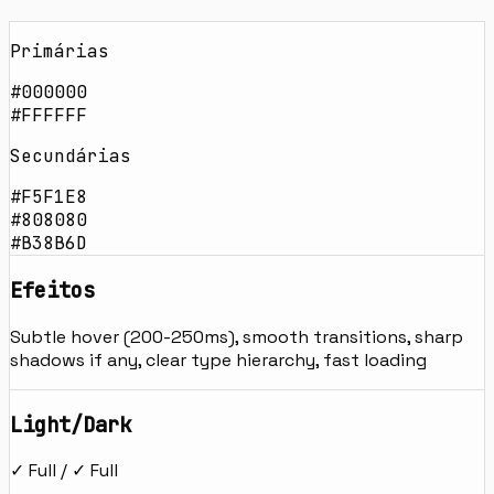
Primárias
#000000
#FFFFFF
Secundárias
#F5F1E8
#808080
#B38B6D
Efeitos
Subtle hover (200-250ms), smooth transitions, sharp
shadows if any, clear type hierarchy, fast loading
Light/Dark
✓ Full / ✓ Full