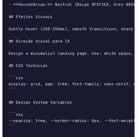
- **Secundárias:** Neutral (Beige #F5F1E8, Grey #8080
## Efeitos Visuais

Subtle hover (200-250ms), smooth transitions, sharp s
## Direção Visual para IA

Design a minimalist landing page. Use: white space, 
## CSS Technical

```css

display: grid, gap: 2rem, font-family: sans-serif, c
```

## Design System Variables

```css

--spacing: 2rem, --border-radius: 0px, --font-weight
```
