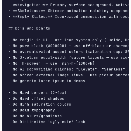
- **Navigation:** Primary surface background. Active
- **Skeletons:** Shimmer animation matching component
- **Empty States:** Icon-based composition with descr
## Do's and Don'ts

- No emojis in UI — use icon system only (Lucide, Her
- No pure black (#000000) — use off-black or charcoal
- No oversaturated accent colors (saturation cap: 80%
- No 3-column equal-width feature layouts — use zig-z
- No `h-screen` — use `min-h-[100dvh]`

- No AI copywriting clichés: "Elevate", "Seamless", "
- No broken external image links — use picsum.photos 
- No generic lorem ipsum in demos

- Do Hard borders (2-4px)

- Do Hard offset shadows

- Do High saturation colors

- Do Bold typography

- Do No blurs/gradients

- Do Distinctive 'ugly-cute' look
