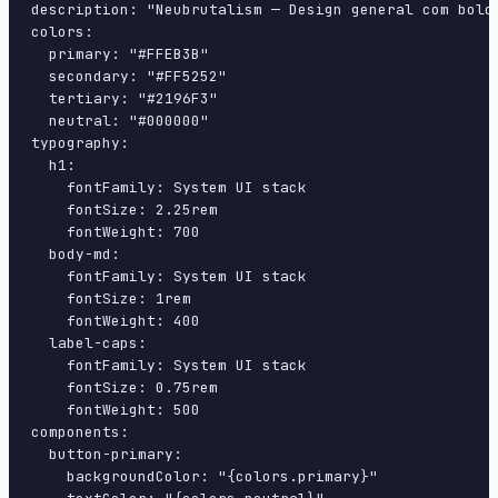
description: "Neubrutalism — Design general com bold
colors:

  primary: "#FFEB3B"

  secondary: "#FF5252"

  tertiary: "#2196F3"

  neutral: "#000000"

typography:

  h1:

    fontFamily: System UI stack

    fontSize: 2.25rem

    fontWeight: 700

  body-md:

    fontFamily: System UI stack

    fontSize: 1rem

    fontWeight: 400

  label-caps:

    fontFamily: System UI stack

    fontSize: 0.75rem

    fontWeight: 500

components:

  button-primary:

    backgroundColor: "{colors.primary}"
