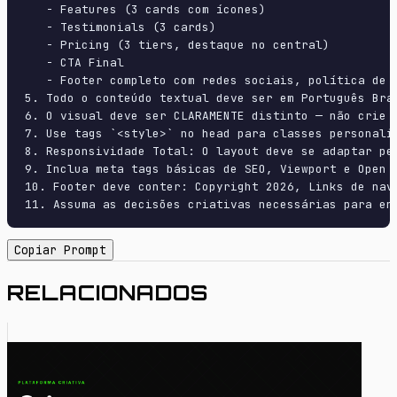
   - Features (3 cards com ícones)

   - Testimonials (3 cards)

   - Pricing (3 tiers, destaque no central)

   - CTA Final

   - Footer completo com redes sociais, política de p
5. Todo o conteúdo textual deve ser em Português Bras
6. O visual deve ser CLARAMENTE distinto — não crie 
7. Use tags `<style>` no head para classes personali
8. Responsividade Total: O layout deve se adaptar pe
9. Inclua meta tags básicas de SEO, Viewport e Open G
10. Footer deve conter: Copyright 2026, Links de nave
11. Assuma as decisões criativas necessárias para en
Copiar Prompt
RELACIONADOS