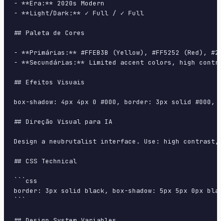
- **Era:** 2020s Modern

- **Light/Dark:** ✓ Full / ✓ Full

## Paleta de Cores

- **Primárias:** #FFEB3B (Yellow), #FF5252 (Red), #21
- **Secundárias:** Limited accent colors, high contra
## Efeitos Visuais

box-shadow: 4px 4px 0 #000, border: 3px solid #000, n
## Direção Visual para IA

Design a neubrutalist interface. Use: high contrast,
## CSS Technical

```css

border: 3px solid black, box-shadow: 5px 5px 0px bla
```

## Design System Variables
