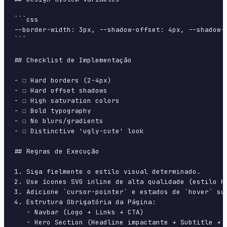
```css

--border-width: 3px, --shadow-offset: 4px, --shadow-
```

## Checklist de Implementação

- ☐ Hard borders (2-4px)

- ☐ Hard offset shadows

- ☐ High saturation colors

- ☐ Bold typography

- ☐ No blurs/gradients

- ☐ Distinctive 'ugly-cute' look

## Regras de Execução

1. Siga fielmente o estilo visual determinado.

2. Use ícones SVG inline de alta qualidade (estilo H
3. Adicione `cursor-pointer` e estados de `hover` su
4. Estrutura Obrigatória da Página:

   - Navbar (Logo + Links + CTA)

   - Hero Section (Headline impactante + Subtitle + 2