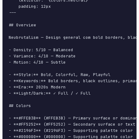
    textColor: "{colors.neutral}"

    padding: 12px

---

## Overview

Neubrutalism — Design general com bold borders, blac
- Density: 5/10 — Balanced

- Variance: 4/10 — Moderate

- Motion: 4/10 — Subtle

- **Style:** Bold, Colorful, Raw, Playful

- **Keywords:** Bold borders, black outlines, primar
- **Era:** 2020s Modern

- **Light/Dark:** ✓ Full / ✓ Full

## Colors

- **#FFEB3B** (#FFEB3B) — Primary surface or dominant
- **#FF5252** (#FF5252) — Secondary surface or text c
- **#2196F3** (#2196F3) — Supporting palette color

- **#000000** (#000000) — Supporting palette color
