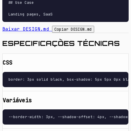
## Use Case

Baixar DESIGN.md
Copiar DESIGN.md
ESPECIFICAÇÕES TÉCNICAS
CSS
border: 3px solid black, box-shadow: 5px 5px 0px bla
Variáveis
--border-width: 3px, --shadow-offset: 4px, --shadow-