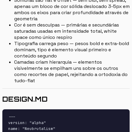
Sombras são flat e offset — sem blur, sem spread,
apenas um bloco de cor sólida deslocado 3-5px em
ambos os eixos para criar profundidade através de
geometria
Cor é sem desculpas — primárias e secundárias
saturadas usadas em intensidade total, white
space como único respiro
Tipografia carrega peso — pesos bold e extra-bold
dominam, tipo é elemento visual primeiro e
conteúdo segundo
Camadas criam hierarquia — elementos
visivelmente se empilham uns sobre os outros
como recortes de papel, rejeitando a ortodoxia do
tudo-flat
DESIGN.MD
---

version: "alpha"

name: "Neubrutalism"
