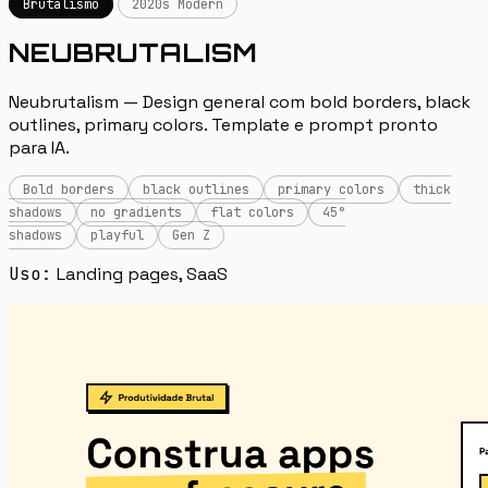
Brutalismo
2020s Modern
NEUBRUTALISM
Neubrutalism — Design general com bold borders, black
outlines, primary colors. Template e prompt pronto
para IA.
Bold borders
black outlines
primary colors
thick
shadows
no gradients
flat colors
45°
shadows
playful
Gen Z
Uso:
Landing pages, SaaS