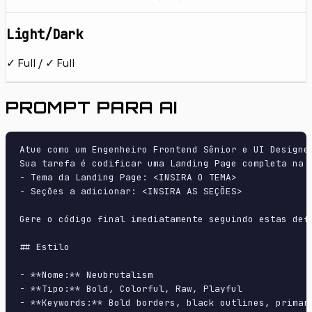
Light/Dark
✓ Full / ✓ Full
PROMPT PARA AI
Atue como um Engenheiro Frontend Sênior e UI Designer
Sua tarefa é codificar uma Landing Page completa na p
- Tema da Landing Page: <INSIRA O TEMA>

- Seções a adicionar: <INSIRA AS SEÇÕES>

Gere o código final imediatamente seguindo estas defi
## Estilo

- **Nome:** Neubrutalism

- **Tipo:** Bold, Colorful, Raw, Playful

- **Keywords:** Bold borders, black outlines, primar