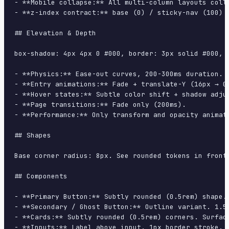
- **Mobile collapse:** All multi-column layouts colla
- **z-index contract:** base (0) / sticky-nav (100) /
## Elevation & Depth

box-shadow: 4px 4px 0 #000, border: 3px solid #000, n
- **Physics:** Ease-out curves, 200-300ms duration. S
- **Entry animations:** Fade + translate-Y (16px → 0
- **Hover states:** Subtle color shift + shadow adjus
- **Page transitions:** Fade only (200ms).

- **Performance:** Only transform and opacity animate
## Shapes

Base corner radius: 8px. See rounded tokens in front 
## Components

- **Primary Button:** Subtly rounded (0.5rem) shape.
- **Secondary / Ghost Button:** Outline variant. 1.5
- **Cards:** Subtly rounded (0.5rem) corners. Surfac
- **Inputs:** Label above input. 1px border stroke. 