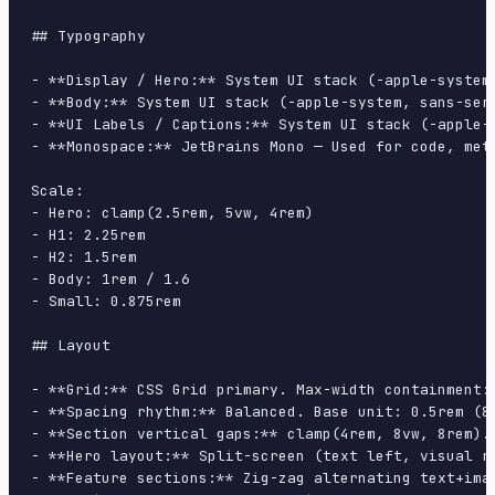
## Typography

- **Display / Hero:** System UI stack (-apple-system
- **Body:** System UI stack (-apple-system, sans-ser
- **UI Labels / Captions:** System UI stack (-apple-
- **Monospace:** JetBrains Mono — Used for code, meta
Scale:

- Hero: clamp(2.5rem, 5vw, 4rem)

- H1: 2.25rem

- H2: 1.5rem

- Body: 1rem / 1.6

- Small: 0.875rem

## Layout

- **Grid:** CSS Grid primary. Max-width containment: 
- **Spacing rhythm:** Balanced. Base unit: 0.5rem (8p
- **Section vertical gaps:** clamp(4rem, 8vw, 8rem).

- **Hero layout:** Split-screen (text left, visual ri
- **Feature sections:** Zig-zag alternating text+imag