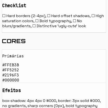
Checklist
☐ Hard borders (2-4px), ☐ Hard offset shadows, ☐ High
saturation colors, ☐ Bold typography, ☐ No
blurs/gradients, ☐ Distinctive 'ugly-cute' look
CORES
Primárias
#FFEB3B
#FF5252
#2196F3
#000000
Efeitos
box-shadow: 4px 4px 0 #000, border: 3px solid #000,
no gradients, sharp corners (0px), bold typography