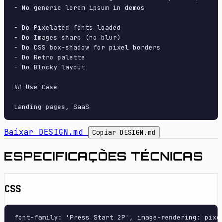
- No generic lorem ipsum in demos

- Do Pixelated fonts loaded

- Do Images sharp (no blur)

- Do CSS box-shadow for pixel borders

- Do Retro palette

- Do Blocky layout

## Use Case

Baixar DESIGN.md
Copiar DESIGN.md
ESPECIFICAÇÕES TÉCNICAS
CSS
font-family: 'Press Start 2P', image-rendering: pixe