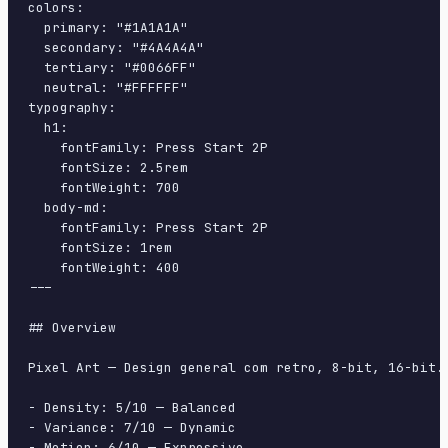
colors:

  primary: "#1A1A1A"

  secondary: "#4A4A4A"

  tertiary: "#0066FF"

  neutral: "#FFFFFF"

typography:

  h1:

    fontFamily: Press Start 2P

    fontSize: 2.5rem

    fontWeight: 700

  body-md:

    fontFamily: Press Start 2P

    fontSize: 1rem

    fontWeight: 400

---

## Overview

Pixel Art — Design general com retro, 8-bit, 16-bit.
- Density: 5/10 — Balanced

- Variance: 7/10 — Dynamic

- Motion: 6/10 — Expressive
