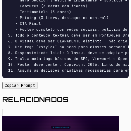
   - Hero Section (Headline impactante + Subtitle + 2
   - Features (3 cards com ícones)

   - Testimonials (3 cards)

   - Pricing (3 tiers, destaque no central)

   - CTA Final

   - Footer completo com redes sociais, política de p
5. Todo o conteúdo textual deve ser em Português Bras
6. O visual deve ser CLARAMENTE distinto — não crie 
7. Use tags `<style>` no head para classes personali
8. Responsividade Total: O layout deve se adaptar pe
9. Inclua meta tags básicas de SEO, Viewport e Open G
10. Footer deve conter: Copyright 2026, Links de nave
11. Assuma as decisões criativas necessárias para en
Copiar Prompt
RELACIONADOS