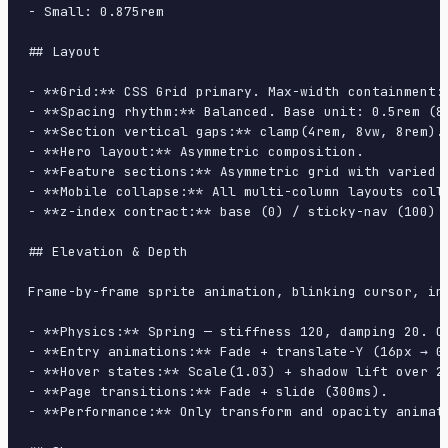
- Small: 0.875rem

## Layout

- **Grid:** CSS Grid primary. Max-width containment: 
- **Spacing rhythm:** Balanced. Base unit: 0.5rem (8p
- **Section vertical gaps:** clamp(4rem, 8vw, 8rem).

- **Hero layout:** Asymmetric composition.

- **Feature sections:** Asymmetric grid with varied c
- **Mobile collapse:** All multi-column layouts colla
- **z-index contract:** base (0) / sticky-nav (100) /
## Elevation & Depth

Frame-by-frame sprite animation, blinking cursor, ins
- **Physics:** Spring — stiffness 120, damping 20. Co
- **Entry animations:** Fade + translate-Y (16px → 0
- **Hover states:** Scale(1.03) + shadow lift over 20
- **Page transitions:** Fade + slide (300ms).

- **Performance:** Only transform and opacity animate