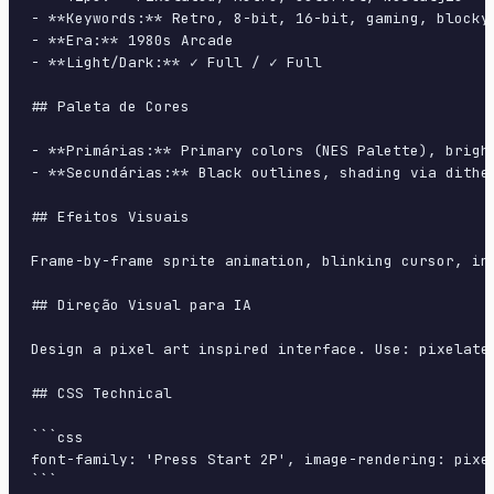
- **Keywords:** Retro, 8-bit, 16-bit, gaming, blocky,
- **Era:** 1980s Arcade

- **Light/Dark:** ✓ Full / ✓ Full

## Paleta de Cores

- **Primárias:** Primary colors (NES Palette), bright
- **Secundárias:** Black outlines, shading via dither
## Efeitos Visuais

Frame-by-frame sprite animation, blinking cursor, ins
## Direção Visual para IA

Design a pixel art inspired interface. Use: pixelate
## CSS Technical

```css

font-family: 'Press Start 2P', image-rendering: pixe
```
