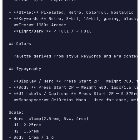
- **Style:** Pixelated, Retro, Colorful, Nostalgic

- **Keywords:** Retro, 8-bit, 16-bit, gaming, blocky,
- **Era:** 1980s Arcade

- **Light/Dark:** ✓ Full / ✓ Full

## Colors

- Palette derived from style keywords and era context
## Typography

- **Display / Hero:** Press Start 2P — Weight 700, ti
- **Body:** Press Start 2P — Weight 400, 16px/1.6 lin
- **UI Labels / Captions:** Press Start 2P — 0.875rem
- **Monospace:** JetBrains Mono — Used for code, meta
Scale:

- Hero: clamp(2.5rem, 5vw, 4rem)

- H1: 2.25rem

- H2: 1.5rem

- Body: 1rem / 1.6
