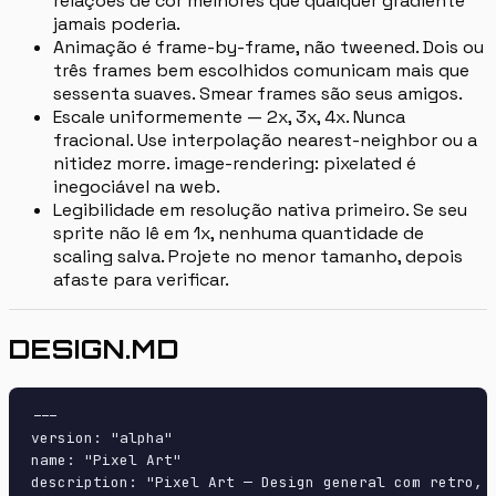
relações de cor melhores que qualquer gradiente
jamais poderia.
Animação é frame-by-frame, não tweened. Dois ou
três frames bem escolhidos comunicam mais que
sessenta suaves. Smear frames são seus amigos.
Escale uniformemente — 2x, 3x, 4x. Nunca
fracional. Use interpolação nearest-neighbor ou a
nitidez morre. image-rendering: pixelated é
inegociável na web.
Legibilidade em resolução nativa primeiro. Se seu
sprite não lê em 1x, nenhuma quantidade de
scaling salva. Projete no menor tamanho, depois
afaste para verificar.
DESIGN.MD
---

version: "alpha"

name: "Pixel Art"

description: "Pixel Art — Design general com retro, 8