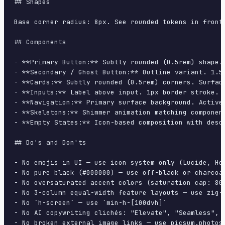
## Shapes

Base corner radius: 8px. See rounded tokens in front 
## Components

- **Primary Button:** Subtly rounded (0.5rem) shape.
- **Secondary / Ghost Button:** Outline variant. 1.5
- **Cards:** Subtly rounded (0.5rem) corners. Surfac
- **Inputs:** Label above input. 1px border stroke. 
- **Navigation:** Primary surface background. Active
- **Skeletons:** Shimmer animation matching component
- **Empty States:** Icon-based composition with descr
## Do's and Don'ts

- No emojis in UI — use icon system only (Lucide, Her
- No pure black (#000000) — use off-black or charcoal
- No oversaturated accent colors (saturation cap: 80%
- No 3-column equal-width feature layouts — use zig-z
- No `h-screen` — use `min-h-[100dvh]`

- No AI copywriting clichés: "Elevate", "Seamless", "
- No broken external image links — use picsum.photos 