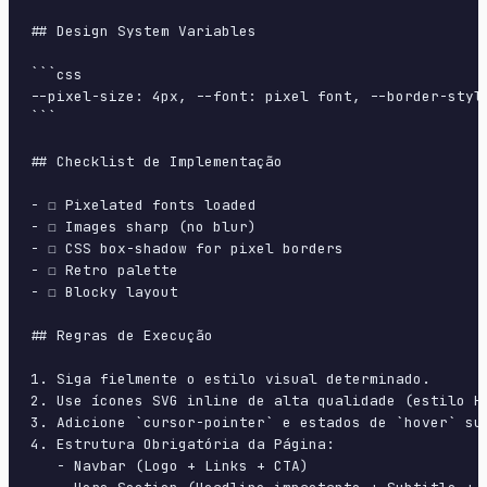
## Design System Variables

```css

--pixel-size: 4px, --font: pixel font, --border-style
```

## Checklist de Implementação

- ☐ Pixelated fonts loaded

- ☐ Images sharp (no blur)

- ☐ CSS box-shadow for pixel borders

- ☐ Retro palette

- ☐ Blocky layout

## Regras de Execução

1. Siga fielmente o estilo visual determinado.

2. Use ícones SVG inline de alta qualidade (estilo H
3. Adicione `cursor-pointer` e estados de `hover` su
4. Estrutura Obrigatória da Página:

   - Navbar (Logo + Links + CTA)
