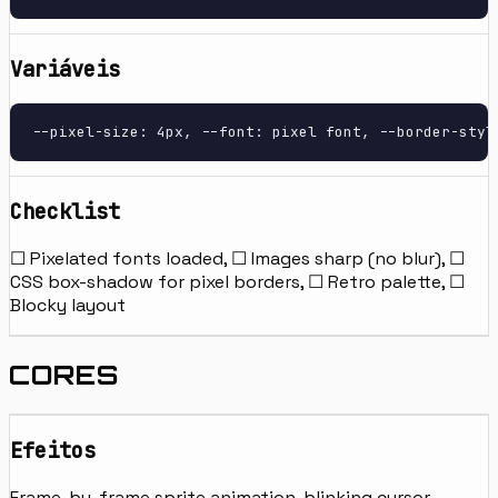
Variáveis
--pixel-size: 4px, --font: pixel font, --border-styl
Checklist
☐ Pixelated fonts loaded, ☐ Images sharp (no blur), ☐
CSS box-shadow for pixel borders, ☐ Retro palette, ☐
Blocky layout
CORES
Efeitos
Frame-by-frame sprite animation, blinking cursor,