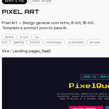
Retro & Pop
1980s Arcade
PIXEL ART
Pixel Art — Design general com retro, 8-bit, 16-bit.
Template e prompt pronto para IA.
Retro
8-bit
16-
bit
gaming
blocky
nostalgic
pixelated
arcade
Uso:
Landing pages, SaaS