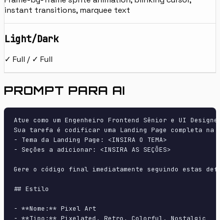
instant transitions, marquee text
Light/Dark
✓ Full / ✓ Full
PROMPT PARA AI
Atue como um Engenheiro Frontend Sênior e UI Designer
Sua tarefa é codificar uma Landing Page completa na p
- Tema da Landing Page: <INSIRA O TEMA>

- Seções a adicionar: <INSIRA AS SEÇÕES>

Gere o código final imediatamente seguindo estas defi
## Estilo

- **Nome:** Pixel Art

- **Tipo:** Pixelated, Retro, Colorful, Nostalgic
