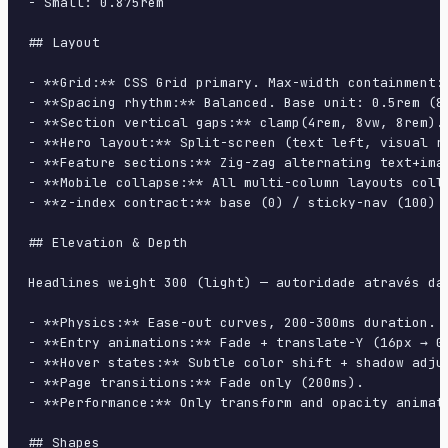
- Small: 0.875rem

## Layout

- **Grid:** CSS Grid primary. Max-width containment: 
- **Spacing rhythm:** Balanced. Base unit: 0.5rem (8p
- **Section vertical gaps:** clamp(4rem, 8vw, 8rem).

- **Hero layout:** Split-screen (text left, visual ri
- **Feature sections:** Zig-zag alternating text+imag
- **Mobile collapse:** All multi-column layouts colla
- **z-index contract:** base (0) / sticky-nav (100) /
## Elevation & Depth

Headlines weight 300 (light) — autoridade através da
- **Physics:** Ease-out curves, 200-300ms duration. S
- **Entry animations:** Fade + translate-Y (16px → 0
- **Hover states:** Subtle color shift + shadow adjus
- **Page transitions:** Fade only (200ms).

- **Performance:** Only transform and opacity animate
## Shapes
