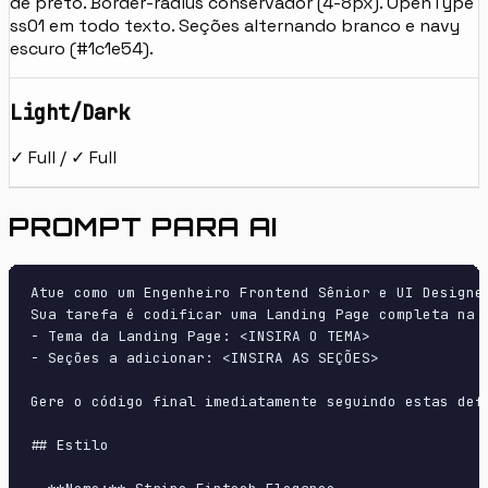
de preto. Border-radius conservador (4-8px). OpenType
ss01 em todo texto. Seções alternando branco e navy
escuro (#1c1e54).
Light/Dark
✓ Full / ✓ Full
PROMPT PARA AI
Atue como um Engenheiro Frontend Sênior e UI Designer
Sua tarefa é codificar uma Landing Page completa na p
- Tema da Landing Page: <INSIRA O TEMA>

- Seções a adicionar: <INSIRA AS SEÇÕES>

Gere o código final imediatamente seguindo estas defi
## Estilo
