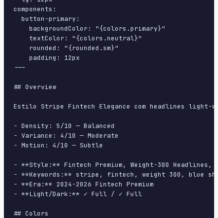
components:

  button-primary:

    backgroundColor: "{colors.primary}"

    textColor: "{colors.neutral}"

    rounded: "{rounded.sm}"

    padding: 12px

---

## Overview

Estilo Stripe Fintech Elegance com headlines light-w
- Density: 5/10 — Balanced

- Variance: 4/10 — Moderate

- Motion: 4/10 — Subtle

- **Style:** Fintech Premium, Weight-300 Headlines, B
- **Keywords:** stripe, fintech, weight 300, blue sh
- **Era:** 2024-2026 Fintech Premium

- **Light/Dark:** ✓ Full / ✓ Full

## Colors
