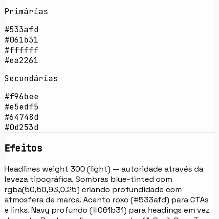
Primárias
#533afd
#061b31
#ffffff
#ea2261
Secundárias
#f96bee
#e5edf5
#64748d
#0d253d
Efeitos
Headlines weight 300 (light) — autoridade através da
leveza tipográfica. Sombras blue-tinted com
rgba(50,50,93,0.25) criando profundidade com
atmosfera de marca. Acento roxo (#533afd) para CTAs
e links. Navy profundo (#061b31) para headings em vez