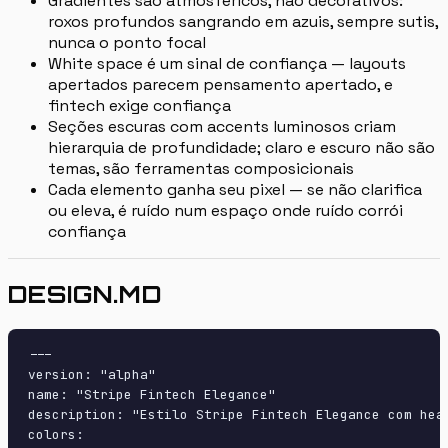
Gradientes são atmosféricos, não decorativos:
roxos profundos sangrando em azuis, sempre sutis,
nunca o ponto focal
White space é um sinal de confiança — layouts
apertados parecem pensamento apertado, e
fintech exige confiança
Seções escuras com accents luminosos criam
hierarquia de profundidade; claro e escuro não são
temas, são ferramentas composicionais
Cada elemento ganha seu pixel — se não clarifica
ou eleva, é ruído num espaço onde ruído corrói
confiança
DESIGN.MD
---

version: "alpha"

name: "Stripe Fintech Elegance"

description: "Estilo Stripe Fintech Elegance com hea
colors:
