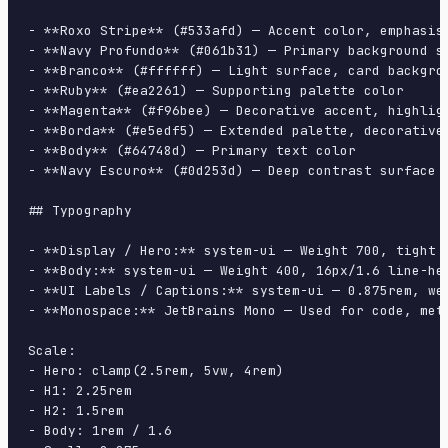
- **Roxo Stripe** (#533afd) — Accent color, emphasis 
- **Navy Profundo** (#061b31) — Primary background su
- **Branco** (#ffffff) — Light surface, card backgrou
- **Ruby** (#ea2261) — Supporting palette color

- **Magenta** (#f96bee) — Decorative accent, highligh
- **Borda** (#e5edf5) — Extended palette, decorative 
- **Body** (#64748d) — Primary text color

- **Navy Escuro** (#0d253d) — Deep contrast surface

## Typography

- **Display / Hero:** system-ui — Weight 700, tight t
- **Body:** system-ui — Weight 400, 16px/1.6 line-hei
- **UI Labels / Captions:** system-ui — 0.875rem, wei
- **Monospace:** JetBrains Mono — Used for code, meta
Scale:

- Hero: clamp(2.5rem, 5vw, 4rem)

- H1: 2.25rem

- H2: 1.5rem

- Body: 1rem / 1.6
