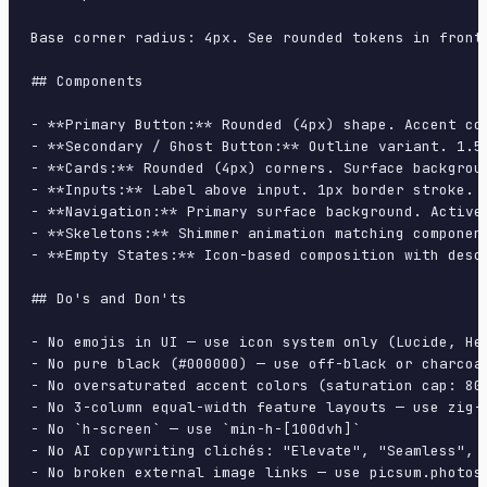
Base corner radius: 4px. See rounded tokens in front 
## Components

- **Primary Button:** Rounded (4px) shape. Accent co
- **Secondary / Ghost Button:** Outline variant. 1.5
- **Cards:** Rounded (4px) corners. Surface backgrou
- **Inputs:** Label above input. 1px border stroke. 
- **Navigation:** Primary surface background. Active
- **Skeletons:** Shimmer animation matching component
- **Empty States:** Icon-based composition with descr
## Do's and Don'ts

- No emojis in UI — use icon system only (Lucide, Her
- No pure black (#000000) — use off-black or charcoal
- No oversaturated accent colors (saturation cap: 80%
- No 3-column equal-width feature layouts — use zig-z
- No `h-screen` — use `min-h-[100dvh]`

- No AI copywriting clichés: "Elevate", "Seamless", "
- No broken external image links — use picsum.photos 