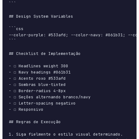
```

## Design System Variables

```css

--color-purple: #533afd; --color-navy: #061b31; --co
```

## Checklist de Implementação

- ☐ Headlines weight 300

- ☐ Navy headings #061b31

- ☐ Acento roxo #533afd

- ☐ Sombras blue-tinted

- ☐ Border-radius 4-8px

- ☐ Seções alternando branco/navy

- ☐ Letter-spacing negativo

- ☐ Responsivo

## Regras de Execução

1. Siga fielmente o estilo visual determinado.
