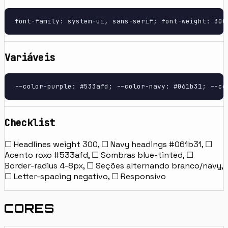
font-family: system-ui, sans-serif; font-weight: 300
Variáveis
--color-purple: #533afd; --color-navy: #061b31; --co
Checklist
☐ Headlines weight 300, ☐ Navy headings #061b31, ☐
Acento roxo #533afd, ☐ Sombras blue-tinted, ☐
Border-radius 4-8px, ☐ Seções alternando branco/navy,
☐ Letter-spacing negativo, ☐ Responsivo
CORES