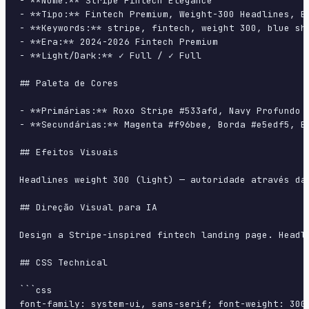
- **Nome:** Stripe Fintech Elegance

- **Tipo:** Fintech Premium, Weight-300 Headlines, Bl
- **Keywords:** stripe, fintech, weight 300, blue sh
- **Era:** 2024-2026 Fintech Premium

- **Light/Dark:** ✓ Full / ✓ Full

## Paleta de Cores

- **Primárias:** Roxo Stripe #533afd, Navy Profundo #
- **Secundárias:** Magenta #f96bee, Borda #e5edf5, Bo
## Efeitos Visuais

Headlines weight 300 (light) — autoridade através da
## Direção Visual para IA

Design a Stripe-inspired fintech landing page. Headl
## CSS Technical

```css

font-family: system-ui, sans-serif; font-weight: 300