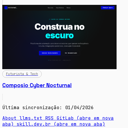
Futurista & Tech
Composio Cyber Nocturnal
Última sincronização: 01/04/2026
About
llms.txt
RSS
GitLab
(abre em nova
aba)
skill.dev.br
(abre em nova aba)