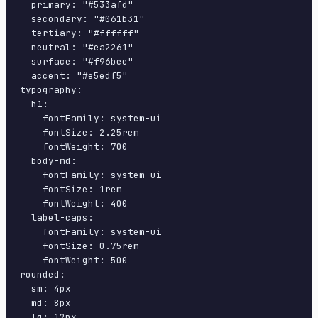
  primary: "#533afd"

  secondary: "#061b31"

  tertiary: "#ffffff"

  neutral: "#ea2261"

  surface: "#f96bee"

  accent: "#e5edf5"

typography:

  h1:

    fontFamily: system-ui

    fontSize: 2.25rem

    fontWeight: 700

  body-md:

    fontFamily: system-ui

    fontSize: 1rem

    fontWeight: 400

  label-caps:

    fontFamily: system-ui

    fontSize: 0.75rem

    fontWeight: 500

rounded:

  sm: 4px

  md: 8px

  lg: 12px
