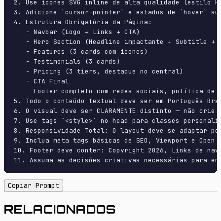
2. Use ícones SVG inline de alta qualidade (estilo H
3. Adicione `cursor-pointer` e estados de `hover` su
4. Estrutura Obrigatória da Página:

   - Navbar (Logo + Links + CTA)

   - Hero Section (Headline impactante + Subtitle + 2
   - Features (3 cards com ícones)

   - Testimonials (3 cards)

   - Pricing (3 tiers, destaque no central)

   - CTA Final

   - Footer completo com redes sociais, política de p
5. Todo o conteúdo textual deve ser em Português Bras
6. O visual deve ser CLARAMENTE distinto — não crie 
7. Use tags `<style>` no head para classes personali
8. Responsividade Total: O layout deve se adaptar pe
9. Inclua meta tags básicas de SEO, Viewport e Open G
10. Footer deve conter: Copyright 2026, Links de nave
11. Assuma as decisões criativas necessárias para en
Copiar Prompt
RELACIONADOS