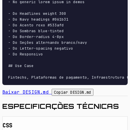
- No generic lorem ipsum in demos

- Do Headlines weight 300

- Do Navy headings #061b31

- Do Acento roxo #533afd

- Do Sombras blue-tinted

- Do Border-radius 4-8px

- Do Seções alternando branco/navy

- Do Letter-spacing negativo

- Do Responsivo

## Use Case

Baixar DESIGN.md
Copiar DESIGN.md
ESPECIFICAÇÕES TÉCNICAS
CSS