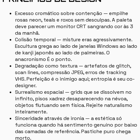
Excesso cromático sobre contenção — empilhe
rosas neon, teals e roxos sem desculpas. A paleta
deve parecer um monitor CRT sangrando cor às 3
da manhã.
Colisão temporal — misture eras agressivamente.
Escultura grega ao lado de janelas Windows ao lado
de kanji japonês ao lado de palmeiras. O
anacronismo É o ponto.
Degradação como textura — artefatos de glitch,
scan lines, compressão JPEG, erros de tracking
VHS. Perfeição é o inimigo aqui; entropia é seu co-
designer.
Surrealismo espacial — grids que se dissolvem no
infinito, pisos xadrez desaparecendo na névoa,
objetos flutuando sem física. Rejeite naturalismo
inteiramente.
Sinceridade através de ironia — a estética só
funciona quando há sentimento genuíno por baixo
das camadas de referência. Pastiche puro chega
morto.