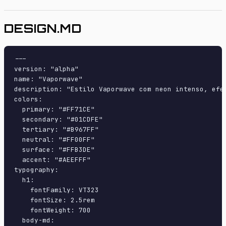
DESIGN.MD
---

version: "alpha"

name: "Vaporwave"

description: "Estilo Vaporwave com neon intenso, efe
colors:

  primary: "#FF71CE"

  secondary: "#01CDFE"

  tertiary: "#B967FF"

  neutral: "#FF00FF"

  surface: "#FFB3DE"

  accent: "#AEEFFF"

typography:

  h1:

    fontFamily: VT323

    fontSize: 2.5rem

    fontWeight: 700

  body-md:
