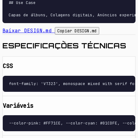
## Use Case

Baixar DESIGN.md
Copiar DESIGN.md
ESPECIFICAÇÕES TÉCNICAS
CSS
font-family: 'VT323', monospace mixed with serif for
Variáveis
--color-pink: #FF71CE, --color-cyan: #01CDFE, --colo