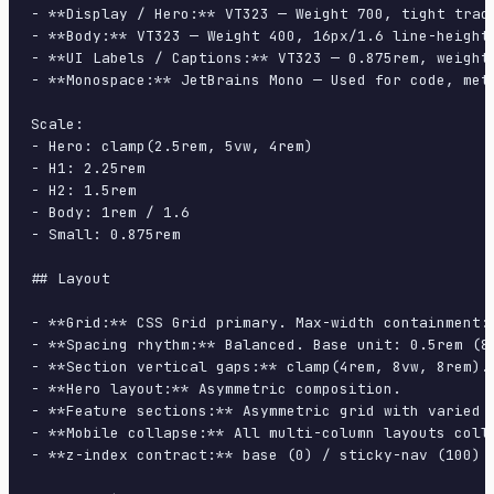
- **Display / Hero:** VT323 — Weight 700, tight track
- **Body:** VT323 — Weight 400, 16px/1.6 line-height,
- **UI Labels / Captions:** VT323 — 0.875rem, weight 
- **Monospace:** JetBrains Mono — Used for code, meta
Scale:

- Hero: clamp(2.5rem, 5vw, 4rem)

- H1: 2.25rem

- H2: 1.5rem

- Body: 1rem / 1.6

- Small: 0.875rem

## Layout

- **Grid:** CSS Grid primary. Max-width containment: 
- **Spacing rhythm:** Balanced. Base unit: 0.5rem (8p
- **Section vertical gaps:** clamp(4rem, 8vw, 8rem).

- **Hero layout:** Asymmetric composition.

- **Feature sections:** Asymmetric grid with varied c
- **Mobile collapse:** All multi-column layouts colla
- **z-index contract:** base (0) / sticky-nav (100) /