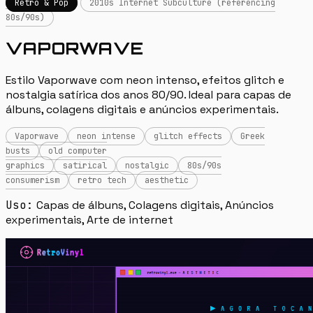
Retro & Pop
2010s Internet Subculture (referencing
80s/90s)
VAPORWAVE
Estilo Vaporwave com neon intenso, efeitos glitch e
nostalgia satírica dos anos 80/90. Ideal para capas de
álbuns, colagens digitais e anúncios experimentais.
Vaporwave
neon intense
glitch effects
Greek
busts
old computer
graphics
satirical
nostalgic
80s/90s
consumerism
retro tech
aesthetic
Uso:
Capas de álbuns, Colagens digitais, Anúncios
experimentais, Arte de internet