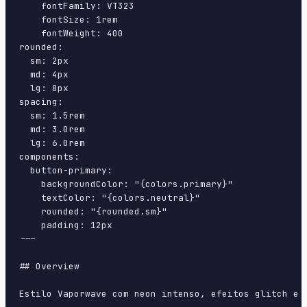
    fontFamily: VT323

    fontSize: 1rem

    fontWeight: 400

rounded:

  sm: 2px

  md: 4px

  lg: 8px

spacing:

  sm: 1.5rem

  md: 3.0rem

  lg: 6.0rem

components:

  button-primary:

    backgroundColor: "{colors.primary}"

    textColor: "{colors.neutral}"

    rounded: "{rounded.sm}"

    padding: 12px

---

## Overview

Estilo Vaporwave com neon intenso, efeitos glitch e 