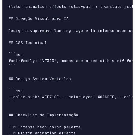
Glitch animation effects (clip-path + translate jitt
## Direção Visual para IA

Design a vaporwave landing page with intense neon co
## CSS Technical

```css

font-family: 'VT323', monospace mixed with serif for
```

## Design System Variables

```css

--color-pink: #FF71CE, --color-cyan: #01CDFE, --colo
```

## Checklist de Implementação

- ☐ Intense neon color palette

- ☐ Glitch animation effects
