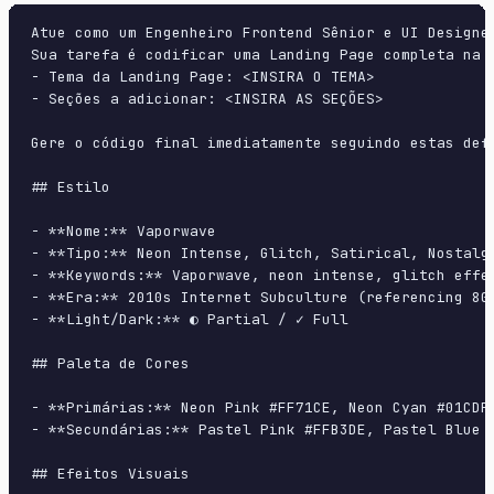
Atue como um Engenheiro Frontend Sênior e UI Designer
Sua tarefa é codificar uma Landing Page completa na p
- Tema da Landing Page: <INSIRA O TEMA>

- Seções a adicionar: <INSIRA AS SEÇÕES>

Gere o código final imediatamente seguindo estas defi
## Estilo

- **Nome:** Vaporwave

- **Tipo:** Neon Intense, Glitch, Satirical, Nostalgi
- **Keywords:** Vaporwave, neon intense, glitch effe
- **Era:** 2010s Internet Subculture (referencing 80s
- **Light/Dark:** ◐ Partial / ✓ Full

## Paleta de Cores

- **Primárias:** Neon Pink #FF71CE, Neon Cyan #01CDFE
- **Secundárias:** Pastel Pink #FFB3DE, Pastel Blue #
## Efeitos Visuais
