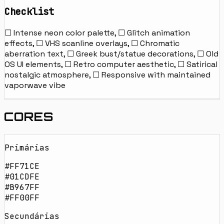
Checklist
☐ Intense neon color palette, ☐ Glitch animation
effects, ☐ VHS scanline overlays, ☐ Chromatic
aberration text, ☐ Greek bust/statue decorations, ☐ Old
OS UI elements, ☐ Retro computer aesthetic, ☐ Satirical
nostalgic atmosphere, ☐ Responsive with maintained
vaporwave vibe
CORES
Primárias
#FF71CE
#01CDFE
#B967FF
#FF00FF
Secundárias