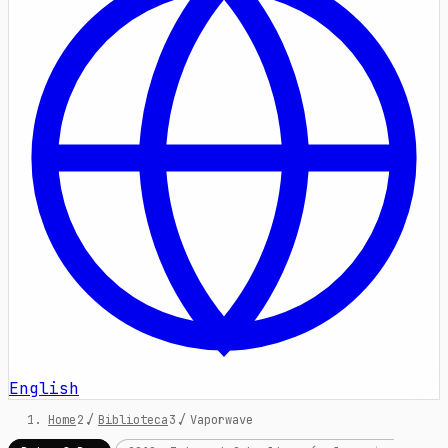
English
Home
/
Biblioteca
/
Vaporwave