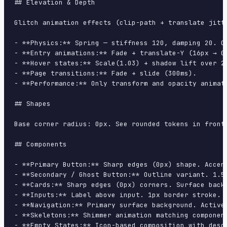
## Elevation & Depth

Glitch animation effects (clip-path + translate jitt
- **Physics:** Spring — stiffness 120, damping 20. Co
- **Entry animations:** Fade + translate-Y (16px → 0
- **Hover states:** Scale(1.03) + shadow lift over 20
- **Page transitions:** Fade + slide (300ms).

- **Performance:** Only transform and opacity animate
## Shapes

Base corner radius: 0px. See rounded tokens in front 
## Components

- **Primary Button:** Sharp edges (0px) shape. Accen
- **Secondary / Ghost Button:** Outline variant. 1.5
- **Cards:** Sharp edges (0px) corners. Surface back
- **Inputs:** Label above input. 1px border stroke. 
- **Navigation:** Primary surface background. Active
- **Skeletons:** Shimmer animation matching component
- **Empty States:** Icon-based composition with descr