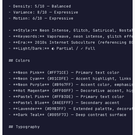
- Density: 5/10 — Balanced

- Variance: 8/10 — Expressive

- Motion: 6/10 — Expressive

- **Style:** Neon Intense, Glitch, Satirical, Nostalg
- **Keywords:** Vaporwave, neon intense, glitch effe
- **Era:** 2010s Internet Subculture (referencing 80s
- **Light/Dark:** ◐ Partial / ✓ Full

## Colors

- **Neon Pink** (#FF71CE) — Primary text color

- **Neon Cyan** (#01CDFE) — Accent highlight, links a
- **Neon Purple** (#B967FF) — Accent color, emphasis 
- **Hot Magenta** (#FF00FF) — Decorative accent, high
- **Pastel Pink** (#FFB3DE) — Primary text color

- **Pastel Blue** (#AEEFFF) — Secondary accent

- **Lavender** (#D9B3FF) — Extended palette, decorati
- **Dark Teal** (#005F73) — Deep contrast surface

## Typography
