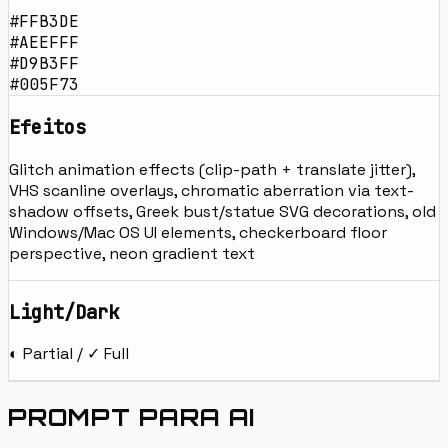
#FFB3DE
#AEEFFF
#D9B3FF
#005F73
Efeitos
Glitch animation effects (clip-path + translate jitter),
VHS scanline overlays, chromatic aberration via text-
shadow offsets, Greek bust/statue SVG decorations, old
Windows/Mac OS UI elements, checkerboard floor
perspective, neon gradient text
Light/Dark
◐ Partial / ✓ Full
PROMPT PARA AI