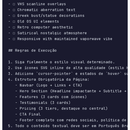
- ☐ VHS scanline overlays

- ☐ Chromatic aberration text

- ☐ Greek bust/statue decorations

- ☐ Old OS UI elements

- ☐ Retro computer aesthetic

- ☐ Satirical nostalgic atmosphere

- ☐ Responsive with maintained vaporwave vibe

## Regras de Execução

1. Siga fielmente o estilo visual determinado.

2. Use ícones SVG inline de alta qualidade (estilo H
3. Adicione `cursor-pointer` e estados de `hover` su
4. Estrutura Obrigatória da Página:

   - Navbar (Logo + Links + CTA)

   - Hero Section (Headline impactante + Subtitle + 2
   - Features (3 cards com ícones)

   - Testimonials (3 cards)

   - Pricing (3 tiers, destaque no central)

   - CTA Final

   - Footer completo com redes sociais, política de p
5. Todo o conteúdo textual deve ser em Português Bras