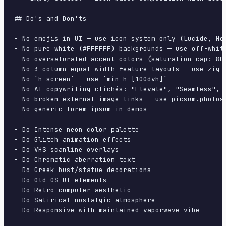
## Do's and Don'ts

- No emojis in UI — use icon system only (Lucide, Her
- No pure white (#FFFFFF) backgrounds — use off-white
- No oversaturated accent colors (saturation cap: 80%
- No 3-column equal-width feature layouts — use zig-z
- No `h-screen` — use `min-h-[100dvh]`

- No AI copywriting clichés: "Elevate", "Seamless", "
- No broken external image links — use picsum.photos 
- No generic lorem ipsum in demos

- Do Intense neon color palette

- Do Glitch animation effects

- Do VHS scanline overlays

- Do Chromatic aberration text

- Do Greek bust/statue decorations

- Do Old OS UI elements

- Do Retro computer aesthetic

- Do Satirical nostalgic atmosphere

- Do Responsive with maintained vaporwave vibe
