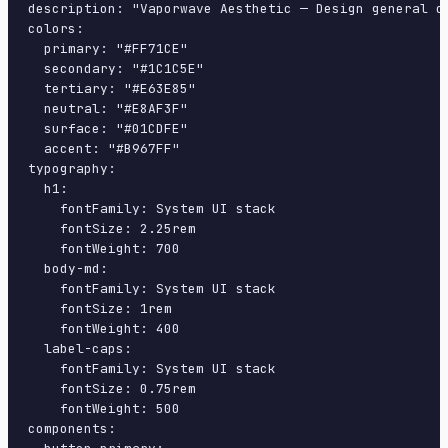
description: "Vaporwave Aesthetic — Design general c
colors:

  primary: "#FF71CE"

  secondary: "#1C1C5E"

  tertiary: "#E63E85"

  neutral: "#E8AF3F"

  surface: "#01CDFE"

  accent: "#B967FF"

typography:

  h1:

    fontFamily: System UI stack

    fontSize: 2.25rem

    fontWeight: 700

  body-md:

    fontFamily: System UI stack

    fontSize: 1rem

    fontWeight: 400

  label-caps:

    fontFamily: System UI stack

    fontSize: 0.75rem

    fontWeight: 500

components:
