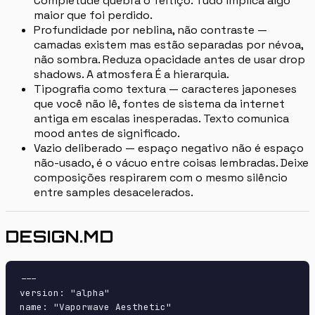
Completude quebra o feitiço. Tudo implica algo
maior que foi perdido.
Profundidade por neblina, não contraste —
camadas existem mas estão separadas por névoa,
não sombra. Reduza opacidade antes de usar drop
shadows. A atmosfera É a hierarquia.
Tipografia como textura — caracteres japoneses
que você não lê, fontes de sistema da internet
antiga em escalas inesperadas. Texto comunica
mood antes de significado.
Vazio deliberado — espaço negativo não é espaço
não-usado, é o vácuo entre coisas lembradas. Deixe
composições respirarem com o mesmo silêncio
entre samples desacelerados.
DESIGN.MD
---

version: "alpha"

name: "Vaporwave Aesthetic"
