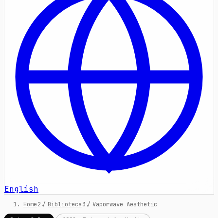
English
Home
/
Biblioteca
/
Vaporwave Aesthetic