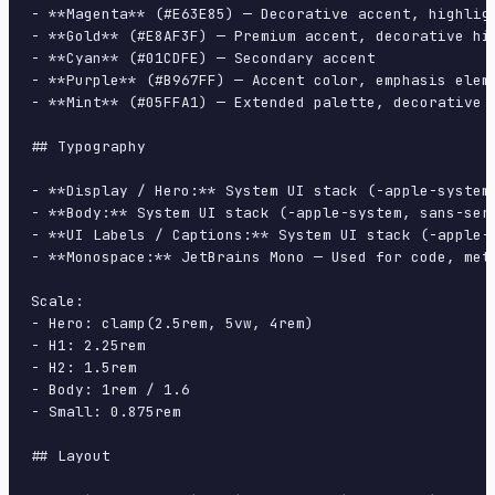
- **Magenta** (#E63E85) — Decorative accent, highligh
- **Gold** (#E8AF3F) — Premium accent, decorative hig
- **Cyan** (#01CDFE) — Secondary accent

- **Purple** (#B967FF) — Accent color, emphasis eleme
- **Mint** (#05FFA1) — Extended palette, decorative u
## Typography

- **Display / Hero:** System UI stack (-apple-system
- **Body:** System UI stack (-apple-system, sans-ser
- **UI Labels / Captions:** System UI stack (-apple-
- **Monospace:** JetBrains Mono — Used for code, meta
Scale:

- Hero: clamp(2.5rem, 5vw, 4rem)

- H1: 2.25rem

- H2: 1.5rem

- Body: 1rem / 1.6

- Small: 0.875rem

## Layout
