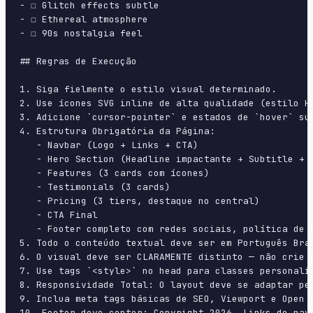
- ☐ Glitch effects subtle

- ☐ Ethereal atmosphere

- ☐ 90s nostalgia feel

## Regras de Execução

1. Siga fielmente o estilo visual determinado.

2. Use ícones SVG inline de alta qualidade (estilo H
3. Adicione `cursor-pointer` e estados de `hover` su
4. Estrutura Obrigatória da Página:

   - Navbar (Logo + Links + CTA)

   - Hero Section (Headline impactante + Subtitle + 2
   - Features (3 cards com ícones)

   - Testimonials (3 cards)

   - Pricing (3 tiers, destaque no central)

   - CTA Final

   - Footer completo com redes sociais, política de p
5. Todo o conteúdo textual deve ser em Português Bras
6. O visual deve ser CLARAMENTE distinto — não crie 
7. Use tags `<style>` no head para classes personali
8. Responsividade Total: O layout deve se adaptar pe
9. Inclua meta tags básicas de SEO, Viewport e Open G
10. Footer deve conter: Copyright 2026, Links de nave