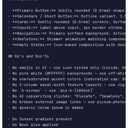
- **Primary Button:** Subtly rounded (0.5rem) shape.
- **Secondary / Ghost Button:** Outline variant. 1.5
- **Cards:** Subtly rounded (0.5rem) corners. Surfac
- **Inputs:** Label above input. 1px border stroke. 
- **Navigation:** Primary surface background. Active
- **Skeletons:** Shimmer animation matching component
- **Empty States:** Icon-based composition with descr
## Do's and Don'ts

- No emojis in UI — use icon system only (Lucide, Her
- No pure white (#FFFFFF) backgrounds — use off-white
- No oversaturated accent colors (saturation cap: 80%
- No 3-column equal-width feature layouts — use zig-z
- No `h-screen` — use `min-h-[100dvh]`

- No AI copywriting clichés: "Elevate", "Seamless", "
- No broken external image links — use picsum.photos 
- No generic lorem ipsum in demos

- Do Sunset gradient present

- Do Neon glow applied
