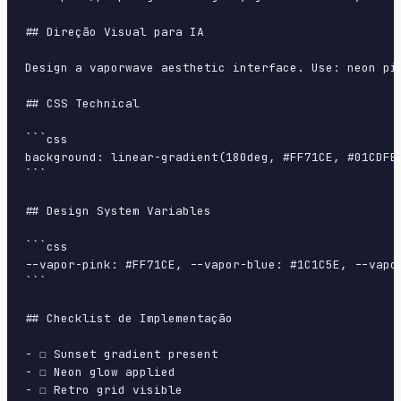
## Direção Visual para IA

Design a vaporwave aesthetic interface. Use: neon pi
## CSS Technical

```css

background: linear-gradient(180deg, #FF71CE, #01CDFE
```

## Design System Variables

```css

--vapor-pink: #FF71CE, --vapor-blue: #1C1C5E, --vapo
```

## Checklist de Implementação

- ☐ Sunset gradient present

- ☐ Neon glow applied

- ☐ Retro grid visible
