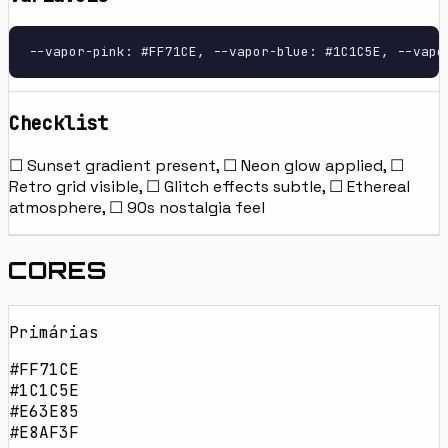
--vapor-pink: #FF71CE, --vapor-blue: #1C1C5E, --vapo
Checklist
☐ Sunset gradient present, ☐ Neon glow applied, ☐
Retro grid visible, ☐ Glitch effects subtle, ☐ Ethereal
atmosphere, ☐ 90s nostalgia feel
CORES
Primárias
#FF71CE
#1C1C5E
#E63E85
#E8AF3F