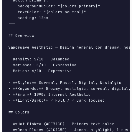
  button-primary:

    backgroundColor: "{colors.primary}"

    textColor: "{colors.neutral}"

    padding: 12px

---

## Overview

Vaporwave Aesthetic — Design general com dreamy, nos
- Density: 5/10 — Balanced

- Variance: 8/10 — Expressive

- Motion: 6/10 — Expressive

- **Style:** Surreal, Pastel, Digital, Nostalgic

- **Keywords:** Dreamy, nostalgic, surreal, digital,
- **Era:** 1990s Internet Aesthetic

- **Light/Dark:** ✓ Full / ✓ Dark focused

## Colors

- **Hot Pink** (#FF71CE) — Primary text color

- **Deep Blue** (#1C1C5E) — Accent highlight, links a