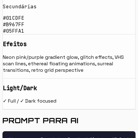
Secundárias
#01CDFE
#B967FF
#05FFA1
Efeitos
Neon pink/purple gradient glow, glitch effects, VHS
scan lines, ethereal floating animations, surreal
transitions, retro grid perspective
Light/Dark
✓ Full / ✓ Dark focused
PROMPT PARA AI