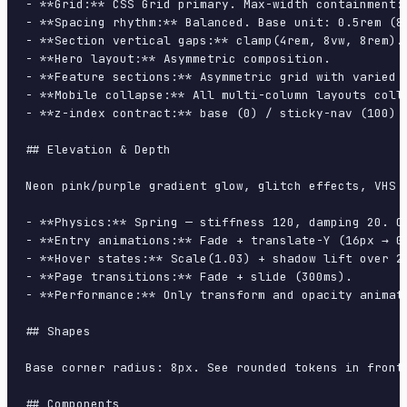
- **Grid:** CSS Grid primary. Max-width containment: 
- **Spacing rhythm:** Balanced. Base unit: 0.5rem (8p
- **Section vertical gaps:** clamp(4rem, 8vw, 8rem).

- **Hero layout:** Asymmetric composition.

- **Feature sections:** Asymmetric grid with varied c
- **Mobile collapse:** All multi-column layouts colla
- **z-index contract:** base (0) / sticky-nav (100) /
## Elevation & Depth

Neon pink/purple gradient glow, glitch effects, VHS 
- **Physics:** Spring — stiffness 120, damping 20. Co
- **Entry animations:** Fade + translate-Y (16px → 0
- **Hover states:** Scale(1.03) + shadow lift over 20
- **Page transitions:** Fade + slide (300ms).

- **Performance:** Only transform and opacity animate
## Shapes

Base corner radius: 8px. See rounded tokens in front 
## Components
