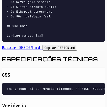
- Do Retro grid visible

- Do Glitch effects subtle

- Do Ethereal atmosphere

- Do 90s nostalgia feel

## Use Case

Baixar DESIGN.md
Copiar DESIGN.md
ESPECIFICAÇÕES TÉCNICAS
CSS
background: linear-gradient(180deg, #FF71CE, #01CDFE
Variáveis