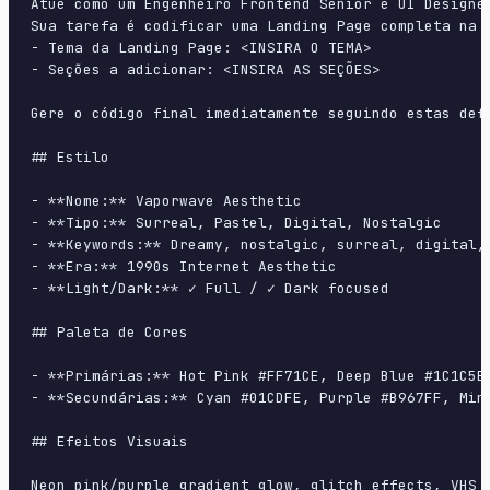
Atue como um Engenheiro Frontend Sênior e UI Designer
Sua tarefa é codificar uma Landing Page completa na p
- Tema da Landing Page: <INSIRA O TEMA>

- Seções a adicionar: <INSIRA AS SEÇÕES>

Gere o código final imediatamente seguindo estas defi
## Estilo

- **Nome:** Vaporwave Aesthetic

- **Tipo:** Surreal, Pastel, Digital, Nostalgic

- **Keywords:** Dreamy, nostalgic, surreal, digital,
- **Era:** 1990s Internet Aesthetic

- **Light/Dark:** ✓ Full / ✓ Dark focused

## Paleta de Cores

- **Primárias:** Hot Pink #FF71CE, Deep Blue #1C1C5E,
- **Secundárias:** Cyan #01CDFE, Purple #B967FF, Mint
## Efeitos Visuais

Neon pink/purple gradient glow, glitch effects, VHS 