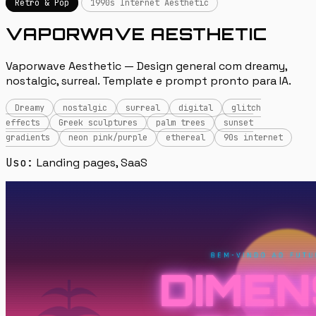
Retro & Pop
1990s Internet Aesthetic
VAPORWAVE AESTHETIC
Vaporwave Aesthetic — Design general com dreamy,
nostalgic, surreal. Template e prompt pronto para IA.
Dreamy
nostalgic
surreal
digital
glitch
effects
Greek sculptures
palm trees
sunset
gradients
neon pink/purple
ethereal
90s internet
Uso:
Landing pages, SaaS