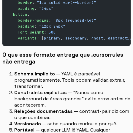
    border
: 
"1px solid var(--border)"
    padding
: 
"24px"
  button
:
    border-radius
: 
"8px (rounded-lg)"
    padding
: 
"12px 24px"
    font-weight
: 
500
    variants
: [
primary
, 
secondary
, 
ghost
, 
destructiv
O que esse formato entrega que .cursorrules
não entrega
Schema implícito
— YAML é parseável
programaticamente. Tools podem validar, extrair,
transformar.
Constraints explícitas
— “Nunca como
background de áreas grandes” evita erros antes de
acontecerem.
Relações documentadas
— contrast-pair diz com
o que combinar.
Versionado
— sabe quando mudou e por quê.
Portável
— qualquer LLM lê YAML. Qualquer