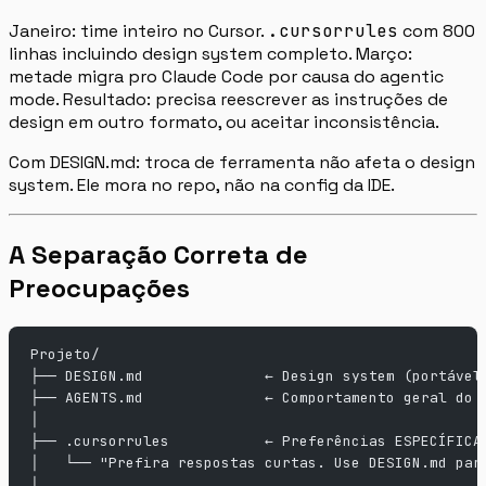
Janeiro: time inteiro no Cursor.
.cursorrules
com 800
linhas incluindo design system completo. Março:
metade migra pro Claude Code por causa do agentic
mode. Resultado: precisa reescrever as instruções de
design em outro formato, ou aceitar inconsistência.
Com DESIGN.md: troca de ferramenta não afeta o design
system. Ele mora no repo, não na config da IDE.
A Separação Correta de
Preocupações
Projeto/
├── DESIGN.md              ← Design system (portável
├── AGENTS.md              ← Comportamento geral do 
│
├── .cursorrules           ← Preferências ESPECÍFICA
│   └── "Prefira respostas curtas. Use DESIGN.md par
│