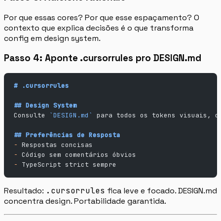
Por que essas cores? Por que esse espaçamento? O
contexto que explica decisões é o que transforma
config em design system.
Passo 4: Aponte .cursorrules pro DESIGN.md
# .cursorrules
## Design System
Consulte 
`DESIGN.md`
 para todos os tokens visuais, c
## Preferências de Resposta
-
 Respostas concisas
-
 Código sem comentários óbvios
-
 TypeScript strict sempre
Resultado:
.cursorrules
fica leve e focado. DESIGN.md
concentra design. Portabilidade garantida.