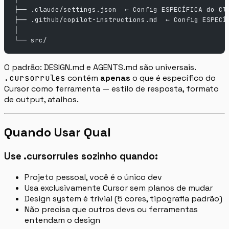
├── .claude/settings.json  ← Config ESPECÍFICA do Cl
├── .github/copilot-instructions.md  ← Config ESPECÍ
│
└── src/
O padrão: DESIGN.md e AGENTS.md são universais.
.cursorrules
contém
apenas
o que é específico do
Cursor como ferramenta — estilo de resposta, formato
de output, atalhos.
Quando Usar Qual
Use .cursorrules sozinho quando:
Projeto pessoal, você é o único dev
Usa exclusivamente Cursor sem planos de mudar
Design system é trivial (5 cores, tipografia padrão)
Não precisa que outros devs ou ferramentas
entendam o design