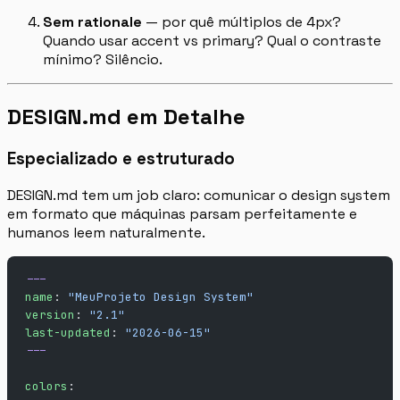
Sem rationale
— por quê múltiplos de 4px?
Quando usar accent vs primary? Qual o contraste
mínimo? Silêncio.
DESIGN.md em Detalhe
Especializado e estruturado
DESIGN.md tem um job claro: comunicar o design system
em formato que máquinas parsam perfeitamente e
humanos leem naturalmente.
---
name
: 
"MeuProjeto Design System"
version
: 
"2.1"
last-updated
: 
"2026-06-15"
---
colors
: