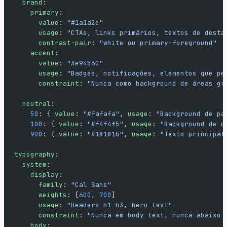
  brand
:
    primary
:
      value
: 
"#1a1a2e"
      usage
: 
"CTAs, links primários, textos de desta
      contrast-pair
: 
"white ou primary-foreground"
    accent
:
      value
: 
"#e94560"
      usage
: 
"Badges, notificações, elementos que pe
      constraint
: 
"Nunca como background de áreas gr
  neutral
:
    50
: { 
value
: 
"#fafafa"
, 
usage
: 
"Background de pa
    100
: { 
value
: 
"#f4f4f5"
, 
usage
: 
"Background de c
    900
: { 
value
: 
"#18181b"
, 
usage
: 
"Texto principal
typography
:
  system
:
    display
:
      family
: 
"Cal Sans"
      weights
: [
600
, 
700
]
      usage
: 
"Headers h1-h3, hero text"
      constraint
: 
"Nunca em body text, nunca abaixo 
    body
: