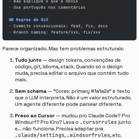
-
 Não explique o que é óbvio
-
 Use português nos comentários
## Regras de Git
-
 Commits convencionais: feat, fix, docs
-
 Branch naming: feature/xxx, fix/xxx
Parece organizado. Mas tem problemas estruturais:
Tudo junto
— design tokens, convenções de
código, git, idioma, stack. Quando só o design
muda, precisa editar o arquivo que contém tudo
mais.
Sem schema
— “Cores: primary #1a1a2e” é texto
que o LLM interpreta. Não é um valor estruturado.
Um agente diferente pode parsear diferente.
Preso ao Cursor
— mudou pro Claude Code? Pro
Windsurf? Pro Kiro? Leva o
.cursorrules
junto
e… não funciona. Precisa adaptar pra
.claude/settings
,
.windsurfrules
, etc.