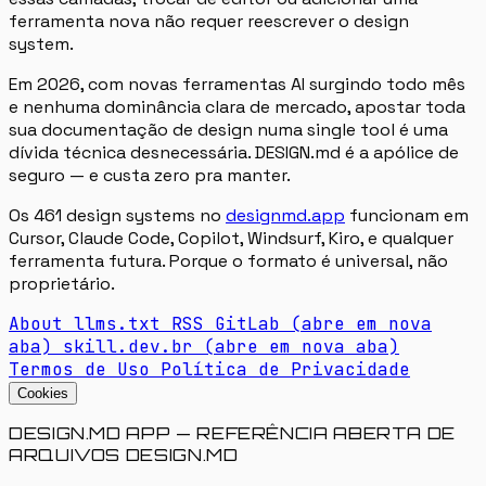
ferramenta nova não requer reescrever o design
system.
Em 2026, com novas ferramentas AI surgindo todo mês
e nenhuma dominância clara de mercado, apostar toda
sua documentação de design numa single tool é uma
dívida técnica desnecessária. DESIGN.md é a apólice de
seguro — e custa zero pra manter.
Os 461 design systems no
designmd.app
funcionam em
Cursor, Claude Code, Copilot, Windsurf, Kiro, e qualquer
ferramenta futura. Porque o formato é universal, não
proprietário.
About
llms.txt
RSS
GitLab
(abre em nova
aba)
skill.dev.br
(abre em nova aba)
Termos de Uso
Política de Privacidade
Cookies
DESIGN.MD APP — REFERÊNCIA ABERTA DE
ARQUIVOS DESIGN.MD