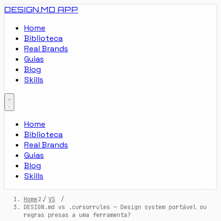
DESIGN.MD
APP
Home
Biblioteca
Real Brands
Guias
Blog
Skills
Home
Biblioteca
Real Brands
Guias
Blog
Skills
Home
/
VS
/
DESIGN.md vs .cursorrules — Design system portável ou
regras presas a uma ferramenta?