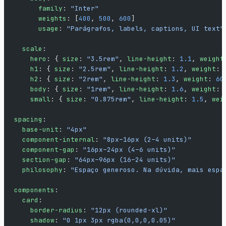
      family
: 
"Inter"
      weights
: [
400
, 
500
, 
600
]
      usage
: 
"Parágrafos, labels, captions, UI text"
  scale
:
    hero
: { 
size
: 
"3.5rem"
, 
line-height
: 
1.1
, 
weight
    h1
: { 
size
: 
"2.5rem"
, 
line-height
: 
1.2
, 
weight
: 
    h2
: { 
size
: 
"2rem"
, 
line-height
: 
1.3
, 
weight
: 
60
    body
: { 
size
: 
"1rem"
, 
line-height
: 
1.6
, 
weight
: 
    small
: { 
size
: 
"0.875rem"
, 
line-height
: 
1.5
, 
wei
spacing
:
  base-unit
: 
"4px"
  component-internal
: 
"8px–16px (2–4 units)"
  component-gap
: 
"16px–24px (4–6 units)"
  section-gap
: 
"64px–96px (16–24 units)"
  philosophy
: 
"Espaço generoso. Na dúvida, mais espa
components
:
  card
:
    border-radius
: 
"12px (rounded-xl)"
    shadow
: 
"0 1px 3px rgba(0,0,0,0.05)"