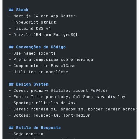
## Stack
-
 Next.js 14 com App Router
-
 TypeScript strict
-
 Tailwind CSS v4
-
 Drizzle ORM com PostgreSQL
## Convenções de Código
-
 Use named exports
-
 Prefira composição sobre herança
-
 Componentes em PascalCase
-
 Utilities em camelCase
## Design System
-
 Cores: primary #1a1a2e, accent #e94560
-
 Fonte: Inter para body, Cal Sans para display
-
 Spacing: múltiplos de 4px
-
 Cards: rounded-xl, shadow-sm, border border-border
-
 Botões: rounded-lg, font-medium
## Estilo de Resposta
-
 Seja conciso