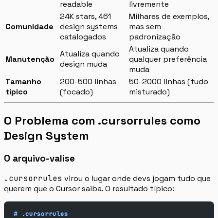
readable
livremente
24K stars, 461
Milhares de exemplos,
Comunidade
design systems
mas sem
catalogados
padronização
Atualiza quando
Atualiza quando
Manutenção
qualquer preferência
design muda
muda
Tamanho
200-500 linhas
50-2000 linhas (tudo
típico
(focado)
misturado)
O Problema com .cursorrules como
Design System
O arquivo-valise
.cursorrules
virou o lugar onde devs jogam tudo que
querem que o Cursor saiba. O resultado típico:
# .cursorrules