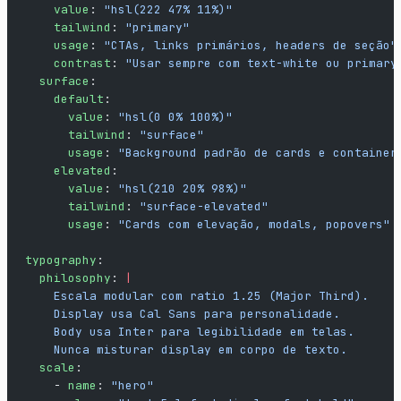
    value
: 
"hsl(222 47% 11%)"
    tailwind
: 
"primary"
    usage
: 
"CTAs, links primários, headers de seção"
    contrast
: 
"Usar sempre com text-white ou primary
  surface
:
    default
:
      value
: 
"hsl(0 0% 100%)"
      tailwind
: 
"surface"
      usage
: 
"Background padrão de cards e container
    elevated
:
      value
: 
"hsl(210 20% 98%)"
      tailwind
: 
"surface-elevated"
      usage
: 
"Cards com elevação, modals, popovers"
typography
:
  philosophy
: 
|
    Escala modular com ratio 1.25 (Major Third).
    Display usa Cal Sans para personalidade.
    Body usa Inter para legibilidade em telas.
    Nunca misturar display em corpo de texto.
  scale
:
    - 
name
: 
"hero"