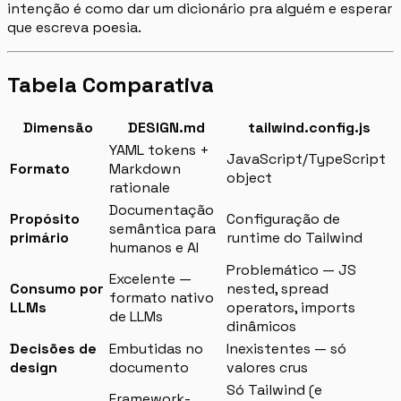
intenção é como dar um dicionário pra alguém e esperar
que escreva poesia.
Tabela Comparativa
Dimensão
DESIGN.md
tailwind.config.js
YAML tokens +
JavaScript/TypeScript
Formato
Markdown
object
rationale
Documentação
Propósito
Configuração de
semântica para
primário
runtime do Tailwind
humanos e AI
Problemático — JS
Excelente —
Consumo por
nested, spread
formato nativo
LLMs
operators, imports
de LLMs
dinâmicos
Decisões de
Embutidas no
Inexistentes — só
design
documento
valores crus
Só Tailwind (e
Framework-