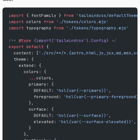
import
 { fontFamily } 
from
 'tailwindcss/defaultTheme
import
 colors 
from
 './tokens/colors.mjs'
import
 typography 
from
 './tokens/typography.mjs'
/** 
@type
 {import('tailwindcss').Config}
 */
export
 default
 {
  content: [
'./src/**/*.{astro,html,js,jsx,md,mdx,sv
  theme: {
    extend: {
      colors: {
        ...
colors,
        primary: {
          DEFAULT: 
'hsl(var(--primary))'
,
          foreground: 
'hsl(var(--primary-foreground)
        },
        surface: {
          DEFAULT: 
'hsl(var(--surface))'
,
          elevated: 
'hsl(var(--surface-elevated))'
,
        }
      },