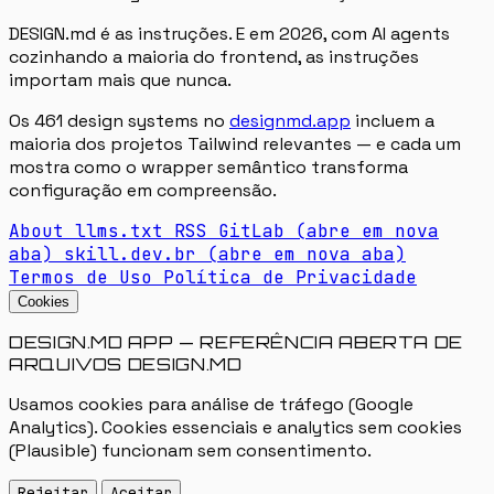
DESIGN.md é as instruções. E em 2026, com AI agents
cozinhando a maioria do frontend, as instruções
importam mais que nunca.
Os 461 design systems no
designmd.app
incluem a
maioria dos projetos Tailwind relevantes — e cada um
mostra como o wrapper semântico transforma
configuração em compreensão.
About
llms.txt
RSS
GitLab
(abre em nova
aba)
skill.dev.br
(abre em nova aba)
Termos de Uso
Política de Privacidade
Cookies
DESIGN.MD APP — REFERÊNCIA ABERTA DE
ARQUIVOS DESIGN.MD
Usamos cookies para análise de tráfego (Google
Analytics). Cookies essenciais e analytics sem cookies
(Plausible) funcionam sem consentimento.
Rejeitar
Aceitar