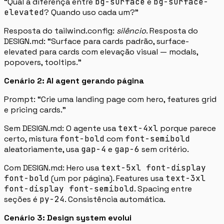
“Qual a diferença entre
bg-surface
e
bg-surface-
elevated
? Quando uso cada um?”
Resposta do tailwind.config:
silêncio
. Resposta do
DESIGN.md: “Surface para cards padrão, surface-
elevated para cards com elevação visual — modals,
popovers, tooltips.”
Cenário 2: AI agent gerando página
Prompt: “Crie uma landing page com hero, features grid
e pricing cards.”
Sem DESIGN.md: O agente usa
text-4xl
porque parece
certo, mistura
font-bold
com
font-semibold
aleatoriamente, usa
gap-4
e
gap-6
sem critério.
Com DESIGN.md: Hero usa
text-5xl font-display
font-bold
(um por página). Features usa
text-3xl
font-display font-semibold
. Spacing entre
seções é
py-24
. Consistência automática.
Cenário 3: Design system evolui