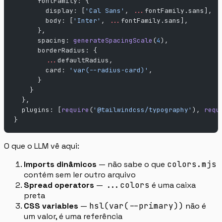
      fontFamily: {
        display: [
'Cal Sans'
, 
...
fontFamily.sans],
        body: [
'Inter'
, 
...
fontFamily.sans],
      },
      spacing: 
generateSpacingScale
(
4
),
      borderRadius: {
        ...
defaultRadius,
        card: 
'var(--radius-card)'
,
      }
    }
  },
  plugins: [
require
(
'@tailwindcss/typography'
), 
requ
}
O que o LLM vê aqui:
Imports dinâmicos
— não sabe o que
colors.mjs
contém sem ler outro arquivo
Spread operators
—
...colors
é uma caixa
preta
CSS variables
—
hsl(var(--primary))
não é
um valor, é uma referência