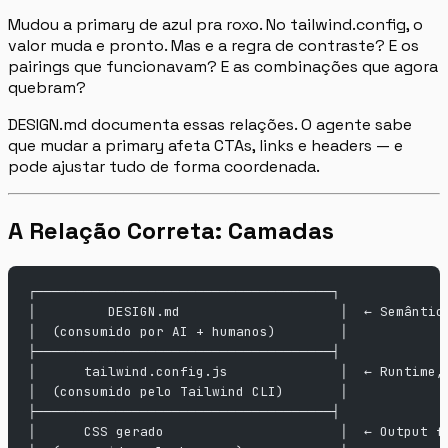
Mudou a primary de azul pra roxo. No tailwind.config, o
valor muda e pronto. Mas e a regra de contraste? E os
pairings que funcionavam? E as combinações que agora
quebram?
DESIGN.md documenta essas relações. O agente sabe
que mudar a primary afeta CTAs, links e headers — e
pode ajustar tudo de forma coordenada.
A Relação Correta: Camadas
┌─────────────────────────────────────┐
│         DESIGN.md                    │  ← Semântic
│  (consumido por AI + humanos)        │
├─────────────────────────────────────┤
│      tailwind.config.js              │  ← Runtime,
│  (consumido pelo Tailwind CLI)       │
├─────────────────────────────────────┤
│      CSS gerado                      │  ← Output f