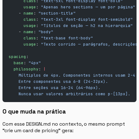
      class
: 
"text-5xl font-display font-bold"
      usage
: 
"Apenas hero sections — um por página"
    - 
name
: 
"section-title"
      class
: 
"text-3xl font-display font-semibold"
      usage
: 
"Títulos de seção — h2 na hierarquia"
    - 
name
: 
"body"
      class
: 
"text-base font-body"
      usage
: 
"Texto corrido — parágrafos, descrições
spacing
:
  base
: 
"4px"
  philosophy
: 
|
    Múltiplos de 4px. Componentes internos usam 2-4 
    Entre componentes usa 6-8 (24-32px).
    Entre seções usa 16-24 (64-96px).
    Nunca usar valores arbitrários como p-[13px].
O que muda na prática
Com esse DESIGN.md no contexto, o mesmo prompt
“crie um card de pricing” gera: