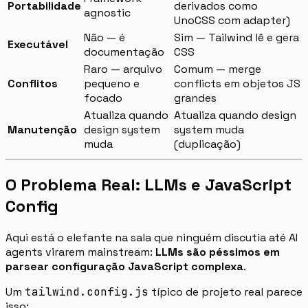
Portabilidade
derivados como
agnostic
UnoCSS com adapter)
Não — é
Sim — Tailwind lê e gera
Executável
documentação
CSS
Raro — arquivo
Comum — merge
Conflitos
pequeno e
conflicts em objetos JS
focado
grandes
Atualiza quando
Atualiza quando design
Manutenção
design system
system muda
muda
(duplicação)
O Problema Real: LLMs e JavaScript
Config
Aqui está o elefante na sala que ninguém discutia até AI
agents virarem mainstream:
LLMs são péssimos em
parsear configuração JavaScript complexa
.
Um
tailwind.config.js
típico de projeto real parece
isso: