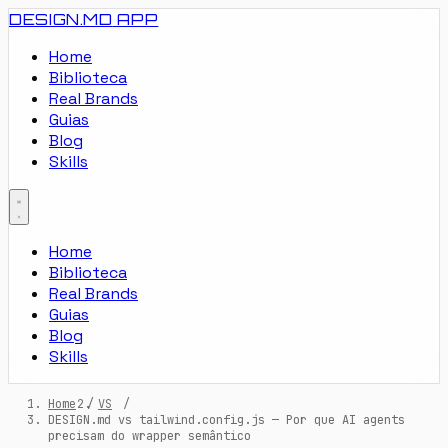
DESIGN.MD
APP
Home
Biblioteca
Real Brands
Guias
Blog
Skills
Home
Biblioteca
Real Brands
Guias
Blog
Skills
Home
/
VS
/
DESIGN.md vs tailwind.config.js — Por que AI agents
precisam do wrapper semântico