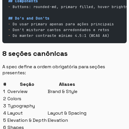
## Components
-
 Buttons: rounded-md, primary filled, hover brightn
## Do's and Don'ts
-
 Do usar primary apenas para ações principais
-
 Don't misturar cantos arredondados e retos
-
 Do manter contraste mínimo 4.5:1 (WCAG AA)
8 seções canônicas
A spec define a ordem obrigatória para seções
presentes:
#
Seção
Aliases
1
Overview
Brand & Style
2
Colors
3
Typography
4
Layout
Layout & Spacing
5
Elevation & Depth
Elevation
6
Shapes