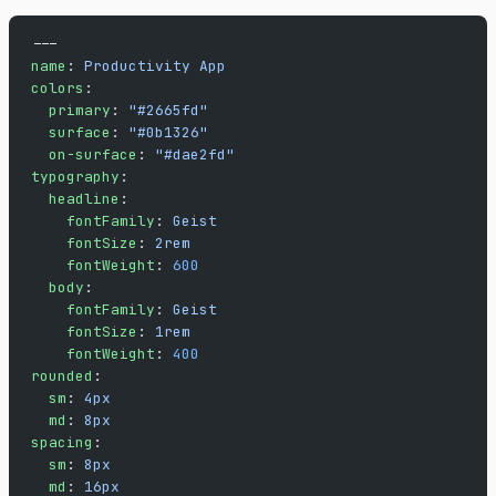
---
name
: 
Productivity App
colors
:
  primary
: 
"#2665fd"
  surface
: 
"#0b1326"
  on-surface
: 
"#dae2fd"
typography
:
  headline
:
    fontFamily
: 
Geist
    fontSize
: 
2rem
    fontWeight
: 
600
  body
:
    fontFamily
: 
Geist
    fontSize
: 
1rem
    fontWeight
: 
400
rounded
:
  sm
: 
4px
  md
: 
8px
spacing
:
  sm
: 
8px
  md
: 
16px