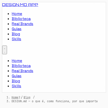
DESIGN.MD
APP
Home
Biblioteca
Real Brands
Guias
Blog
Skills
Home
Biblioteca
Real Brands
Guias
Blog
Skills
Home
/
Blog
/
DESIGN.md — o que é, como funciona, por que importa