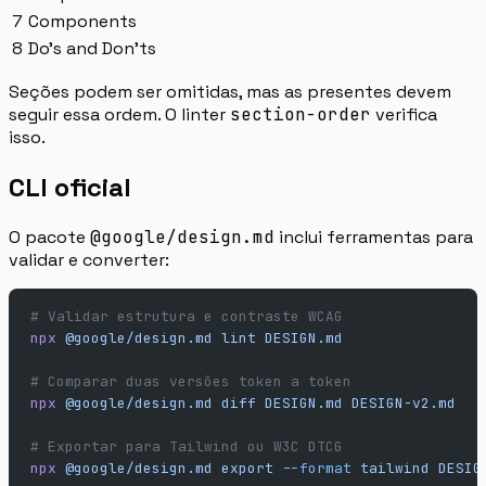
7
Components
8
Do’s and Don’ts
Seções podem ser omitidas, mas as presentes devem
seguir essa ordem. O linter
section-order
verifica
isso.
CLI oficial
O pacote
@google/design.md
inclui ferramentas para
validar e converter:
# Validar estrutura e contraste WCAG
npx
 @google/design.md
 lint
 DESIGN.md
# Comparar duas versões token a token
npx
 @google/design.md
 diff
 DESIGN.md
 DESIGN-v2.md
# Exportar para Tailwind ou W3C DTCG
npx
 @google/design.md
 export
 --format
 tailwind
 DESIG