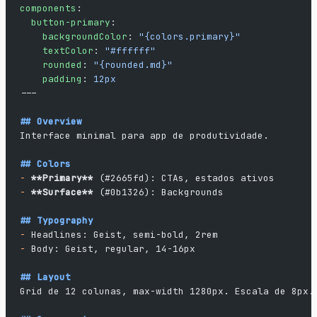
components
:
  button-primary
:
    backgroundColor
: 
"{colors.primary}"
    textColor
: 
"#ffffff"
    rounded
: 
"{rounded.md}"
    padding
: 
12px
---
## Overview
Interface minimal para app de produtividade.
## Colors
-
 **Primary**
 (#2665fd): CTAs, estados ativos
-
 **Surface**
 (#0b1326): Backgrounds
## Typography
-
 Headlines: Geist, semi-bold, 2rem
-
 Body: Geist, regular, 14-16px
## Layout
Grid de 12 colunas, max-width 1280px. Escala de 8px.