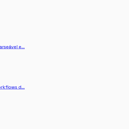
arseável e…
orkflows d…