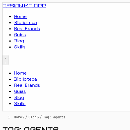
DESIGN.MD
APP
Home
Biblioteca
Real Brands
Guias
Blog
Skills
Home
Biblioteca
Real Brands
Guias
Blog
Skills
Home
/
Blog
/
Tag: agents
TAG: AGENTS