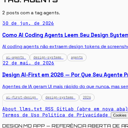
2
posts com a tag
agents
.
30 de jun. de 2026
Como AI Coding Agents Leem Seu Design System (
AI coding agents não extraem design tokens de screensh
ai-agents
design-systems
agents
22 de mai. de 2026
Design AI-First em 2026 — Por Que Seu Agente 
Agentes de IA geram UI mais rápido do que nunca, mas s
ai-first-design
design-systems
2026
About
llms.txt
RSS
GitLab
(abre em nova aba)
Termos de Uso
Política de Privacidade
Cookies
DESIGN.MD APP — REFERÊNCIA ABERTA DE A