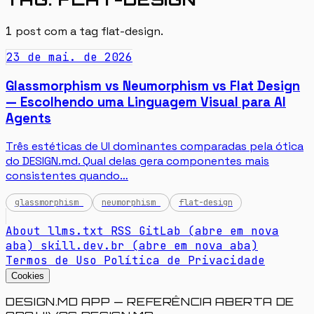
1
post com a tag
flat-design
.
23 de mai. de 2026
Glassmorphism vs Neumorphism vs Flat Design
— Escolhendo uma Linguagem Visual para AI
Agents
Três estéticas de UI dominantes comparadas pela ótica
do DESIGN.md. Qual delas gera componentes mais
consistentes quando…
glassmorphism
neumorphism
flat-design
About
llms.txt
RSS
GitLab
(abre em nova
aba)
skill.dev.br
(abre em nova aba)
Termos de Uso
Política de Privacidade
Cookies
DESIGN.MD APP — REFERÊNCIA ABERTA DE