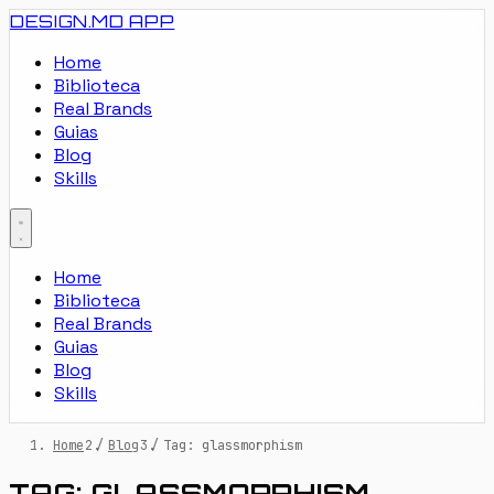
DESIGN.MD
APP
Home
Biblioteca
Real Brands
Guias
Blog
Skills
Home
Biblioteca
Real Brands
Guias
Blog
Skills
Home
/
Blog
/
Tag: glassmorphism
TAG: GLASSMORPHISM