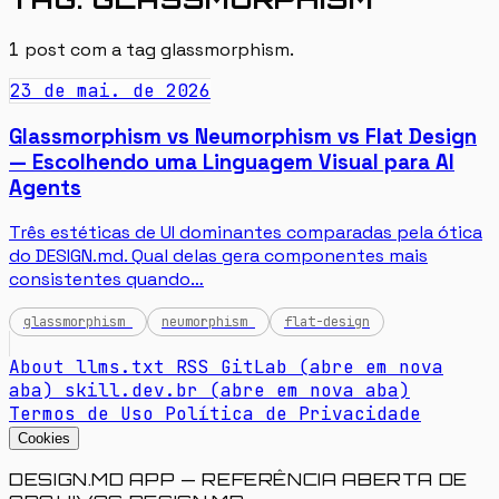
1
post com a tag
glassmorphism
.
23 de mai. de 2026
Glassmorphism vs Neumorphism vs Flat Design
— Escolhendo uma Linguagem Visual para AI
Agents
Três estéticas de UI dominantes comparadas pela ótica
do DESIGN.md. Qual delas gera componentes mais
consistentes quando…
glassmorphism
neumorphism
flat-design
About
llms.txt
RSS
GitLab
(abre em nova
aba)
skill.dev.br
(abre em nova aba)
Termos de Uso
Política de Privacidade
Cookies
DESIGN.MD APP — REFERÊNCIA ABERTA DE