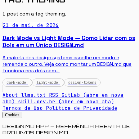
1
post com a tag
theming
.
21 de mai. de 2026
Dark Mode vs Light Mode — Como Lidar com os
Dois em um Único DESIGN.md
A maioria dos design systems escolhe um modo e
remenda o outro. Veja como montar um DESIGN.md que
funciona nos dois sem…
dark-mode
light-mode
design-tokens
About
llms.txt
RSS
GitLab
(abre em nova
aba)
skill.dev.br
(abre em nova aba)
Termos de Uso
Política de Privacidade
Cookies
DESIGN.MD APP — REFERÊNCIA ABERTA DE
ARQUIVOS DESIGN.MD