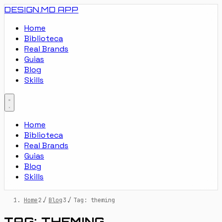
DESIGN.MD
APP
Home
Biblioteca
Real Brands
Guias
Blog
Skills
Home
Biblioteca
Real Brands
Guias
Blog
Skills
Home
/
Blog
/
Tag: theming
TAG: THEMING