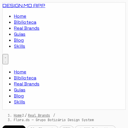
DESIGN.MD
APP
Home
Biblioteca
Real Brands
Guias
Blog
Skills
Home
Biblioteca
Real Brands
Guias
Blog
Skills
Home
/
Real Brands
/
Flora.ds — Grupo Boticário Design System