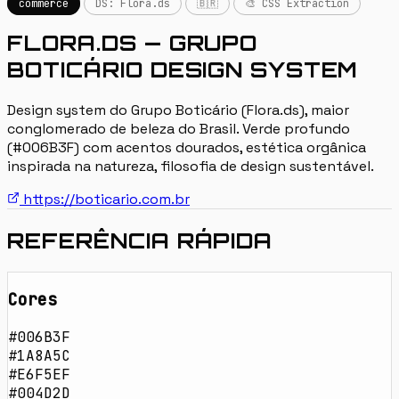
commerce
DS: Flora.ds
🇧🇷
🎨 CSS Extraction
FLORA.DS — GRUPO
BOTICÁRIO DESIGN SYSTEM
Design system do Grupo Boticário (Flora.ds), maior
conglomerado de beleza do Brasil. Verde profundo
(#006B3F) com acentos dourados, estética orgânica
inspirada na natureza, filosofia de design sustentável.
https://boticario.com.br
REFERÊNCIA RÁPIDA
Cores
#006B3F
#1A8A5C
#E6F5EF
#004D2D