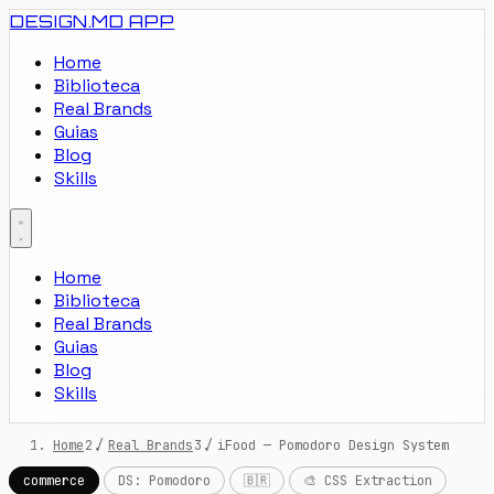
DESIGN.MD
APP
Home
Biblioteca
Real Brands
Guias
Blog
Skills
Home
Biblioteca
Real Brands
Guias
Blog
Skills
Home
/
Real Brands
/
iFood — Pomodoro Design System
commerce
DS: Pomodoro
🇧🇷
🎨 CSS Extraction