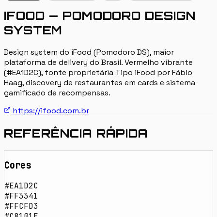
IFOOD — POMODORO DESIGN
SYSTEM
Design system do iFood (Pomodoro DS), maior
plataforma de delivery do Brasil. Vermelho vibrante
(#EA1D2C), fonte proprietária Tipo iFood por Fábio
Haag, discovery de restaurantes em cards e sistema
gamificado de recompensas.
https://ifood.com.br
REFERÊNCIA RÁPIDA
Cores
#EA1D2C
#FF3341
#FFCFD3
#C8101E