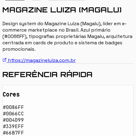
MAGAZINE LUIZA (MAGALU)
Design system do Magazine Luiza (Magalu), líder em e-
commerce marketplace no Brasil. Azul primário
(#0086FF), tipografias proprietárias Magalu, arquitetura
centrada em cards de produto e sistema de badges
promocionais.
https://magazineluiza.com.br
REFERÊNCIA RÁPIDA
Cores
#0086FF
#0066CC
#004D99
#339EFF
#66B7FF