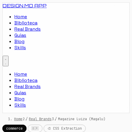
DESIGN.MD
APP
Home
Biblioteca
Real Brands
Guias
Blog
Skills
Home
Biblioteca
Real Brands
Guias
Blog
Skills
Home
/
Real Brands
/
Magazine Luiza (Magalu)
commerce
🇧🇷
🎨 CSS Extraction