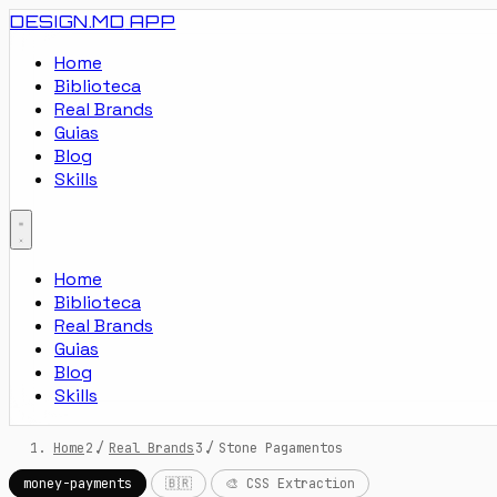
DESIGN.MD
APP
Home
Biblioteca
Real Brands
Guias
Blog
Skills
Home
Biblioteca
Real Brands
Guias
Blog
Skills
Home
/
Real Brands
/
Stone Pagamentos
money-payments
🇧🇷
🎨 CSS Extraction