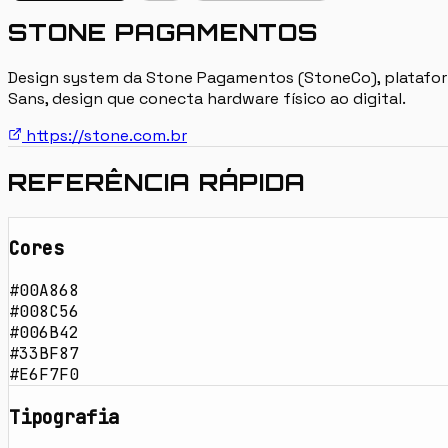
STONE PAGAMENTOS
Design system da Stone Pagamentos (StoneCo), plataforma 
Sans, design que conecta hardware físico ao digital.
https://stone.com.br
REFERÊNCIA RÁPIDA
Cores
#00A868
#008C56
#006B42
#33BF87
#E6F7F0
Tipografia