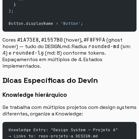
  }
);
Button.displayName 
=
 'Button'
;
Cores
#1A73E8
,
#1557B0
(hover),
#F8F9FA
(ghost
hover) — tudo do DESIGN.md. Radius
rounded-md
(sm:
4) e
rounded-lg
(md: 8) conforme tokens.
Espaçamentos em múltiplos de 4. Estados
implementados.
Dicas Específicas do Devin
Knowledge hierárquico
Se trabalha com múltiplos projetos com design systems
diferentes, organize a Knowledge:
Knowledge Entry: "Design System — Projeto A"
→ Links to: repo-projeto-a DESIGN.md