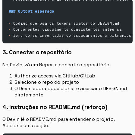
### Output esperado
-
 Código que usa os tokens exatos do DESIGN.md
-
 Componentes visualmente consistentes entre si
-
 Zero cores inventadas ou espaçamentos arbitrários
3. Conectar o repositório
No Devin, vá em Repos e conecte o repositório:
Authorize access via GitHub/GitLab
Selecione o repo do projeto
O Devin agora pode clonar e acessar o DESIGN.md
diretamente
4. Instruções no README.md (reforço)
O Devin lê o README.md para entender o projeto.
Adicione uma seção: