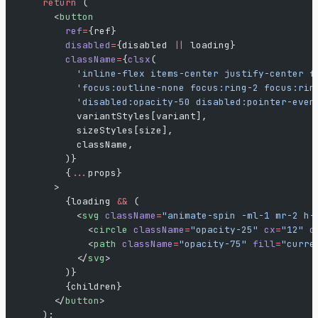
    return
 (
      <
button
        ref
=
{ref}
        disabled
=
{disabled 
||
 loading}
        className
=
{
clsx
(
          'inline-flex items-center justify-center f
          'focus:outline-none focus:ring-2 focus:rin
          'disabled:opacity-50 disabled:pointer-even
          variantStyles[variant],
          sizeStyles[size],
          className,
        )}
        {
...
props}
      >
        {loading 
&&
 (
          <
svg
 className
=
"animate-spin -ml-1 mr-2 h-
            <
circle
 className
=
"opacity-25"
 cx
=
"12"
 c
            <
path
 className
=
"opacity-75"
 fill
=
"curre
          </
svg
>
        )}
        {children}
      </
button
>
    );