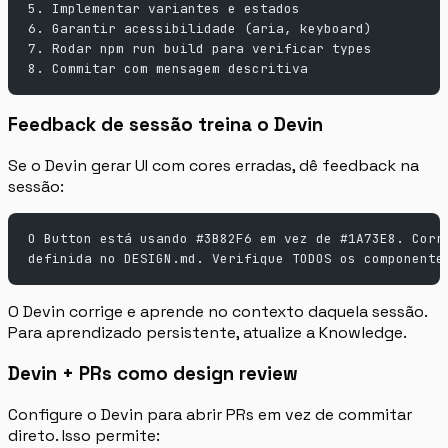
5. Implementar variantes e estados
6. Garantir acessibilidade (aria, keyboard)
7. Rodar npm run build para verificar types
8. Commitar com mensagem descritiva
Feedback de sessão treina o Devin
Se o Devin gerar UI com cores erradas, dê feedback na
sessão:
O Button está usando #3B82F6 em vez de #1A73E8. Corr
definida no DESIGN.md. Verifique TODOS os componente
O Devin corrige e aprende no contexto daquela sessão.
Para aprendizado persistente, atualize a Knowledge.
Devin + PRs como design review
Configure o Devin para abrir PRs em vez de commitar
direto. Isso permite: