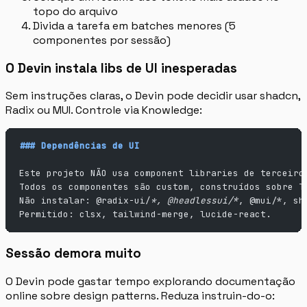
topo do arquivo
Divida a tarefa em batches menores (5
componentes por sessão)
O Devin instala libs de UI inesperadas
Sem instruções claras, o Devin pode decidir usar shadcn,
Radix ou MUI. Controle via Knowledge:
### Dependências de UI
Este projeto NÃO usa component libraries de terceiro
Todos os componentes são custom, construídos sobre T
Não instalar: @radix-ui/
*, @headlessui/*
, @mui/*, sh
Permitido: clsx, tailwind-merge, lucide-react.
Sessão demora muito
O Devin pode gastar tempo explorando documentação
online sobre design patterns. Reduza instruin-do-o: