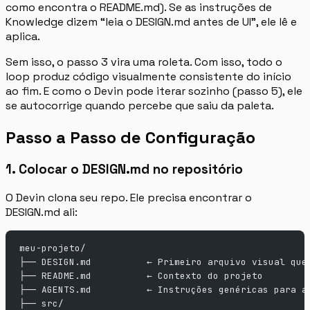
como encontra o README.md). Se as instruções de
Knowledge dizem “leia o DESIGN.md antes de UI”, ele lê e
aplica.
Sem isso, o passo 3 vira uma roleta. Com isso, todo o
loop produz código visualmente consistente do início
ao fim. E como o Devin pode iterar sozinho (passo 5), ele
se autocorrige quando percebe que saiu da paleta.
Passo a Passo de Configuração
1. Colocar o DESIGN.md no repositório
O Devin clona seu repo. Ele precisa encontrar o
DESIGN.md ali:
meu-projeto/
├── DESIGN.md          ← Primeiro arquivo visual que
├── README.md          ← Contexto do projeto
├── AGENTS.md          ← Instruções genéricas para a
├── src/