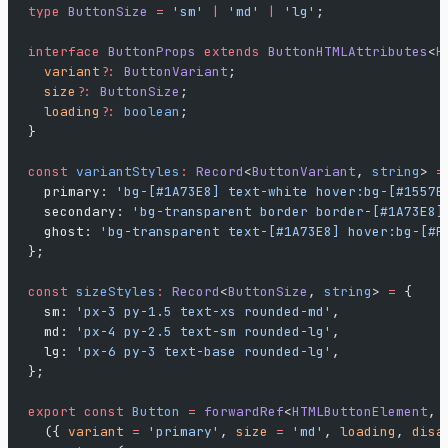
type
 ButtonSize
 =
 'sm'
 |
 'md'
 |
 'lg'
;
interface
 ButtonProps
 extends
 ButtonHTMLAttributes
<
H
  variant
?:
 ButtonVariant
;
  size
?:
 ButtonSize
;
  loading
?:
 boolean
;
}
const
 variantStyles
:
 Record
<
ButtonVariant
, 
string
> 
=
  primary: 
'bg-[#1A73E8] text-white hover:bg-[#1557B
  secondary: 
'bg-transparent border border-[#1A73E8]
  ghost: 
'bg-transparent text-[#1A73E8] hover:bg-[#F
};
const
 sizeStyles
:
 Record
<
ButtonSize
, 
string
> 
=
 {
  sm: 
'px-3 py-1.5 text-xs rounded-md'
,
  md: 
'px-4 py-2.5 text-sm rounded-lg'
,
  lg: 
'px-6 py-3 text-base rounded-lg'
,
};
export
 const
 Button
 =
 forwardRef
<
HTMLButtonElement
, 
  ({ 
variant
 =
 'primary'
, 
size
 =
 'md'
, 
loading
, 
disa