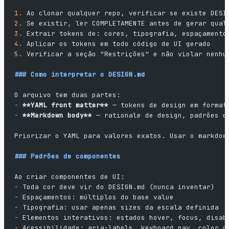
1.
 Ao clonar qualquer repo, verificar se existe DESI
2.
 Se existir, ler COMPLETAMENTE antes de gerar qual
3.
 Extrair tokens de: cores, tipografia, espaçamento
4.
 Aplicar os tokens em todo código de UI gerado
5.
 Verificar a seção "Restrições" e não violar nenhu
### Como interpretar o DESIGN.md
O arquivo tem duas partes:
-
 **YAML front matter**
 — tokens de design em format
-
 **Markdown body**
 — rationale de design, padrões d
Priorizar o YAML para valores exatos. Usar o markdow
### Padrões de componentes
Ao criar componentes de UI:
-
 Toda cor deve vir do DESIGN.md (nunca inventar)
-
 Espaçamentos: múltiplos do base value
-
 Tipografia: usar apenas sizes da escala definida
-
 Elementos interativos: estados hover, focus, disab
-
 Acessibilidade: aria-labels, keyboard nav, color c