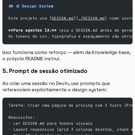
## 🎨 Design System
Este projeto usa [
DESIGN.md
](
./DESIGN.md
) como sourc
**Para agentes IA:**
 leia o DESIGN.md antes de gerar
Os tokens de cor, tipografia e espaçamento são obrig
Isso funciona como reforço — além da Knowledge base,
o próprio README instrui.
5. Prompt de sessão otimizado
Ao criar uma sessão no Devin, use prompts que
referenciem explicitamente o design system:
Tarefa: Criar uma página de pricing com 3 tiers (Fre
Requisitos:
- Ler DESIGN.md para tokens visuais
- Layout responsivo (grid 3 colunas desktop, stack m