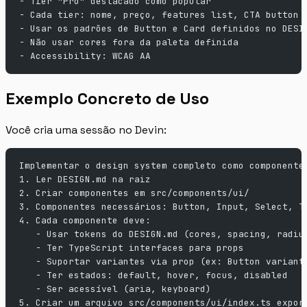
- Tier "Pro" destacado como popular
- Cada tier: nome, preço, features list, CTA button
- Usar os padrões de Button e Card definidos no DESI
- Não usar cores fora da paleta definida
- Accessibility: WCAG AA
Exemplo Concreto de Uso
Você cria uma sessão no Devin:
Implementar o design system completo como componente
1. Ler DESIGN.md na raiz
2. Criar componentes em src/components/ui/
3. Componentes necessários: Button, Input, Select, T
4. Cada componente deve:
   - Usar tokens do DESIGN.md (cores, spacing, radiu
   - Ter TypeScript interfaces para props
   - Suportar variantes via prop (ex: Button variant
   - Ter estados: default, hover, focus, disabled
   - Ser acessível (aria, keyboard)
5. Criar um arquivo src/components/ui/index.ts expor