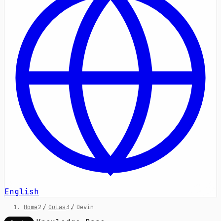
English
Home
/
Guias
/
Devin