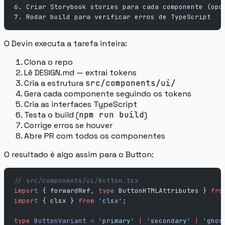
6. Criar Storybook stories para cada componente (opc
7. Rodar build para verificar erros de TypeScript
O Devin executa a tarefa inteira:
Clona o repo
Lê DESIGN.md — extrai tokens
Cria a estrutura
src/components/ui/
Gera cada componente seguindo os tokens
Cria as interfaces TypeScript
Testa o build (
npm run build
)
Corrige erros se houver
Abre PR com todos os componentes
O resultado é algo assim para o Button:
// src/components/ui/Button.tsx
import
 { forwardRef, 
type
 ButtonHTMLAttributes } 
fro
import
 { clsx } 
from
 'clsx'
;
type
 ButtonVariant
 =
 'primary'
 |
 'secondary'
 |
 'ghos