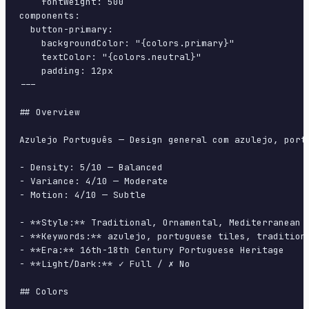
    fontWeight: 500

components:

  button-primary:

    backgroundColor: "{colors.primary}"

    textColor: "{colors.neutral}"

    padding: 12px

---

## Overview

Azulejo Português — Design general com azulejo, port
- Density: 5/10 — Balanced

- Variance: 4/10 — Moderate

- Motion: 4/10 — Subtle

- **Style:** Traditional, Ornamental, Mediterranean

- **Keywords:** azulejo, portuguese tiles, tradition
- **Era:** 16th-18th Century Portuguese Heritage

- **Light/Dark:** ✓ Full / ✗ No

## Colors
