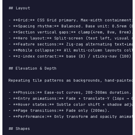
## Layout

- **Grid:** CSS Grid primary. Max-width containment: 
- **Spacing rhythm:** Balanced. Base unit: 0.5rem (8p
- **Section vertical gaps:** clamp(4rem, 8vw, 8rem).

- **Hero layout:** Split-screen (text left, visual ri
- **Feature sections:** Zig-zag alternating text+imag
- **Mobile collapse:** All multi-column layouts colla
- **z-index contract:** base (0) / sticky-nav (100) /
## Elevation & Depth

Repeating tile patterns as backgrounds, hand-painted
- **Physics:** Ease-out curves, 200-300ms duration. S
- **Entry animations:** Fade + translate-Y (16px → 0
- **Hover states:** Subtle color shift + shadow adjus
- **Page transitions:** Fade only (200ms).

- **Performance:** Only transform and opacity animate
## Shapes
