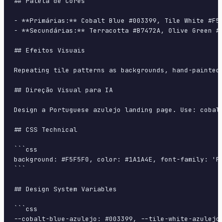
## Paleta de Cores

- **Primárias:** Cobalt Blue #003399, Tile White #F5F
- **Secundárias:** Terracotta #B7472A, Olive Green #5
## Efeitos Visuais

Repeating tile patterns as backgrounds, hand-painted
## Direção Visual para IA

Design a Portuguese azulejo landing page. Use: cobal
## CSS Technical

```css

background: #F5F5F0, color: #1A1A4E, font-family: 'P
```

## Design System Variables

```css

--cobalt-blue-azulejo: #003399, --tile-white-azulejo