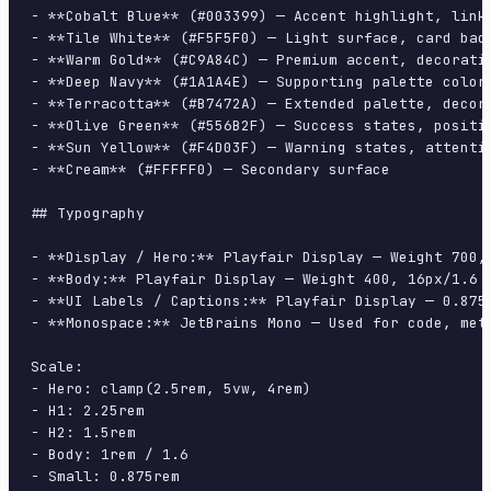
- **Cobalt Blue** (#003399) — Accent highlight, links
- **Tile White** (#F5F5F0) — Light surface, card back
- **Warm Gold** (#C9A84C) — Premium accent, decorativ
- **Deep Navy** (#1A1A4E) — Supporting palette color

- **Terracotta** (#B7472A) — Extended palette, decora
- **Olive Green** (#556B2F) — Success states, positiv
- **Sun Yellow** (#F4D03F) — Warning states, attentio
- **Cream** (#FFFFF0) — Secondary surface

## Typography

- **Display / Hero:** Playfair Display — Weight 700, 
- **Body:** Playfair Display — Weight 400, 16px/1.6 l
- **UI Labels / Captions:** Playfair Display — 0.875r
- **Monospace:** JetBrains Mono — Used for code, meta
Scale:

- Hero: clamp(2.5rem, 5vw, 4rem)

- H1: 2.25rem

- H2: 1.5rem

- Body: 1rem / 1.6

- Small: 0.875rem
