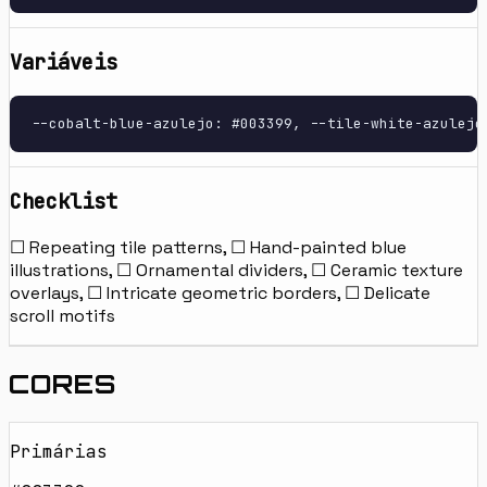
Variáveis
--cobalt-blue-azulejo: #003399, --tile-white-azulejo
Checklist
☐ Repeating tile patterns, ☐ Hand-painted blue
illustrations, ☐ Ornamental dividers, ☐ Ceramic texture
overlays, ☐ Intricate geometric borders, ☐ Delicate
scroll motifs
CORES
Primárias