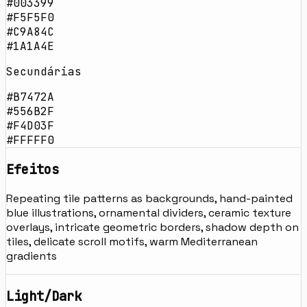
#003399
#F5F5F0
#C9A84C
#1A1A4E
Secundárias
#B7472A
#556B2F
#F4D03F
#FFFFF0
Efeitos
Repeating tile patterns as backgrounds, hand-painted
blue illustrations, ornamental dividers, ceramic texture
overlays, intricate geometric borders, shadow depth on
tiles, delicate scroll motifs, warm Mediterranean
gradients
Light/Dark