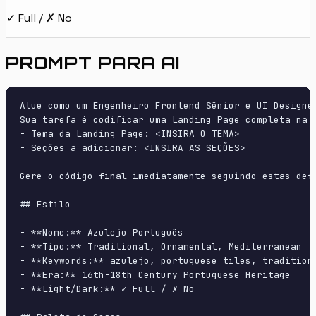
✓ Full / ✗ No
PROMPT PARA AI
Atue como um Engenheiro Frontend Sênior e UI Designer
Sua tarefa é codificar uma Landing Page completa na p
- Tema da Landing Page: <INSIRA O TEMA>

- Seções a adicionar: <INSIRA AS SEÇÕES>

Gere o código final imediatamente seguindo estas defi
## Estilo

- **Nome:** Azulejo Português

- **Tipo:** Traditional, Ornamental, Mediterranean

- **Keywords:** azulejo, portuguese tiles, tradition
- **Era:** 16th-18th Century Portuguese Heritage

- **Light/Dark:** ✓ Full / ✗ No
