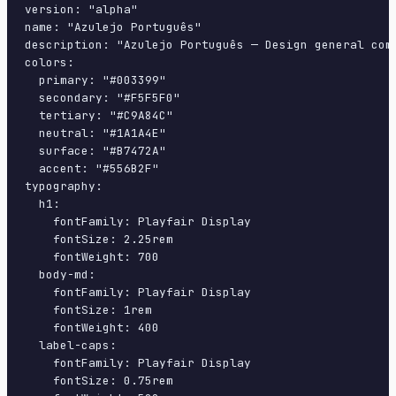
version: "alpha"

name: "Azulejo Português"

description: "Azulejo Português — Design general com
colors:

  primary: "#003399"

  secondary: "#F5F5F0"

  tertiary: "#C9A84C"

  neutral: "#1A1A4E"

  surface: "#B7472A"

  accent: "#556B2F"

typography:

  h1:

    fontFamily: Playfair Display

    fontSize: 2.25rem

    fontWeight: 700

  body-md:

    fontFamily: Playfair Display

    fontSize: 1rem

    fontWeight: 400

  label-caps:

    fontFamily: Playfair Display

    fontSize: 0.75rem
