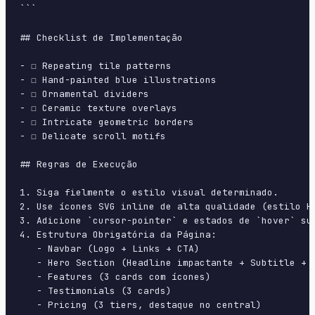
```

## Checklist de Implementação

- ☐ Repeating tile patterns

- ☐ Hand-painted blue illustrations

- ☐ Ornamental dividers

- ☐ Ceramic texture overlays

- ☐ Intricate geometric borders

- ☐ Delicate scroll motifs

## Regras de Execução

1. Siga fielmente o estilo visual determinado.

2. Use ícones SVG inline de alta qualidade (estilo H
3. Adicione `cursor-pointer` e estados de `hover` su
4. Estrutura Obrigatória da Página:

   - Navbar (Logo + Links + CTA)

   - Hero Section (Headline impactante + Subtitle + 2
   - Features (3 cards com ícones)

   - Testimonials (3 cards)

   - Pricing (3 tiers, destaque no central)
