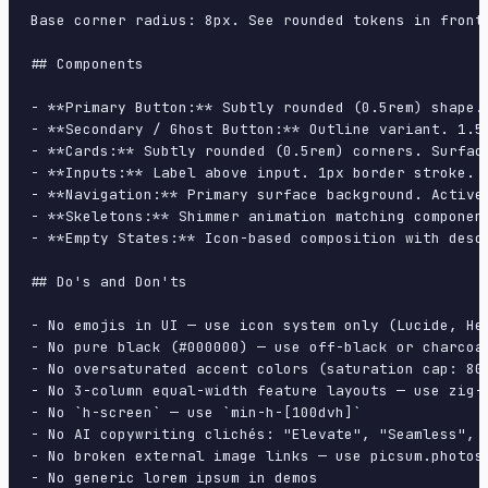
Base corner radius: 8px. See rounded tokens in front 
## Components

- **Primary Button:** Subtly rounded (0.5rem) shape.
- **Secondary / Ghost Button:** Outline variant. 1.5
- **Cards:** Subtly rounded (0.5rem) corners. Surfac
- **Inputs:** Label above input. 1px border stroke. 
- **Navigation:** Primary surface background. Active
- **Skeletons:** Shimmer animation matching component
- **Empty States:** Icon-based composition with descr
## Do's and Don'ts

- No emojis in UI — use icon system only (Lucide, Her
- No pure black (#000000) — use off-black or charcoal
- No oversaturated accent colors (saturation cap: 80%
- No 3-column equal-width feature layouts — use zig-z
- No `h-screen` — use `min-h-[100dvh]`

- No AI copywriting clichés: "Elevate", "Seamless", "
- No broken external image links — use picsum.photos 
- No generic lorem ipsum in demos
