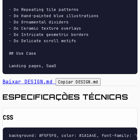
- Do Repeating tile patterns

- Do Hand-painted blue illustrations

- Do Ornamental dividers

- Do Ceramic texture overlays

- Do Intricate geometric borders

- Do Delicate scroll motifs

## Use Case

Baixar DESIGN.md
Copiar DESIGN.md
ESPECIFICAÇÕES TÉCNICAS
CSS
background: #F5F5F0, color: #1A1A4E, font-family: 'P