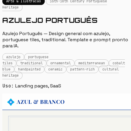
Arte & Ilustracao
16th-18th Century Portuguese
Heritage
AZULEJO PORTUGUÊS
Azulejo Português — Design general com azulejo,
portuguese tiles, traditional. Template e prompt pronto
para IA.
azulejo
portuguese
tiles
traditional
ornamental
mediterranean
cobalt
blue
handpainted
ceramic
pattern-rich
cultural
heritage
Uso:
Landing pages, SaaS