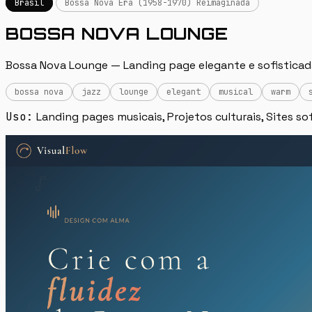
Brasil
Bossa Nova Era (1958-1970) Reimaginada
BOSSA NOVA LOUNGE
Bossa Nova Lounge — Landing page elegante e sofisticada 
bossa nova
jazz
lounge
elegant
musical
warm
Uso:
Landing pages musicais, Projetos culturais, Sites so