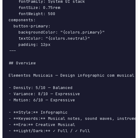
    fontFamily: System UI stack

    fontSize: 0.75rem

    fontWeight: 500

components:

  button-primary:

    backgroundColor: "{colors.primary}"

    textColor: "{colors.neutral}"

    padding: 12px

---

## Overview

Elementos Musicais — Design infographic com musical 
- Density: 5/10 — Balanced

- Variance: 8/10 — Expressive

- Motion: 6/10 — Expressive

- **Style:** Infographic

- **Keywords:** Musical notes, sound waves, instrume
- **Era:** Creative Musical

- **Light/Dark:** ✓ Full / ✓ Full
