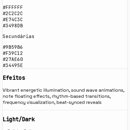
#FFFFFF
#2C2C2C
#E74C3C
#3498DB
Secundárias
#9B59B6
#F39C12
#27AE60
#34495E
Efeitos
Vibrant energetic illumination, sound wave animations,
note floating effects, rhythm-based transitions,
frequency visualization, beat-synced reveals
Light/Dark