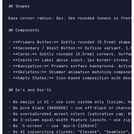
## Shapes

Base corner radius: 8px. See rounded tokens in front 
## Components

- **Primary Button:** Subtly rounded (0.5rem) shape.
- **Secondary / Ghost Button:** Outline variant. 1.5
- **Cards:** Subtly rounded (0.5rem) corners. Surfac
- **Inputs:** Label above input. 1px border stroke. 
- **Navigation:** Primary surface background. Active
- **Skeletons:** Shimmer animation matching component
- **Empty States:** Icon-based composition with descr
## Do's and Don'ts

- No emojis in UI — use icon system only (Lucide, Her
- No pure black (#000000) — use off-black or charcoal
- No oversaturated accent colors (saturation cap: 80%
- No 3-column equal-width feature layouts — use zig-z
- No `h-screen` — use `min-h-[100dvh]`

- No AI copywriting clichés: "Elevate", "Seamless", "