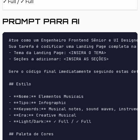
✓ Full / ✓ Full
PROMPT PARA AI
Atue como um Engenheiro Frontend Sênior e UI Designer
Sua tarefa é codificar uma Landing Page completa na p
- Tema da Landing Page: <INSIRA O TEMA>

- Seções a adicionar: <INSIRA AS SEÇÕES>

Gere o código final imediatamente seguindo estas defi
## Estilo

- **Nome:** Elementos Musicais

- **Tipo:** Infographic

- **Keywords:** Musical notes, sound waves, instrume
- **Era:** Creative Musical

- **Light/Dark:** ✓ Full / ✓ Full

## Paleta de Cores
