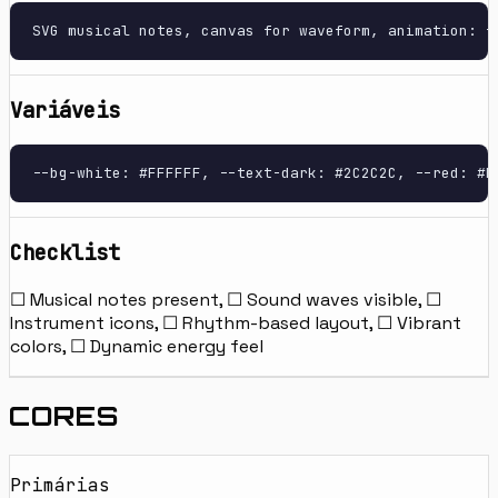
SVG musical notes, canvas for waveform, animation: f
Variáveis
--bg-white: #FFFFFF, --text-dark: #2C2C2C, --red: #E
Checklist
☐ Musical notes present, ☐ Sound waves visible, ☐
Instrument icons, ☐ Rhythm-based layout, ☐ Vibrant
colors, ☐ Dynamic energy feel
CORES
Primárias