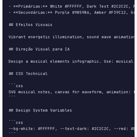
- **Primárias:** White #FFFFFF, Dark Text #2C2C2C, Re
- **Secundárias:** Purple #9B59B6, Amber #F39C12, Gre
## Efeitos Visuais

Vibrant energetic illumination, sound wave animation
## Direção Visual para IA

Design a musical elements infographic. Use: musical 
## CSS Technical

```css

SVG musical notes, canvas for waveform, animation: f
```

## Design System Variables

```css

--bg-white: #FFFFFF, --text-dark: #2C2C2C, --red: #E
```
