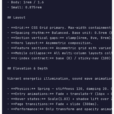
- Body: 1rem / 1.6

- Small: 0.875rem

## Layout

- **Grid:** CSS Grid primary. Max-width containment: 
- **Spacing rhythm:** Balanced. Base unit: 0.5rem (8p
- **Section vertical gaps:** clamp(4rem, 8vw, 8rem).

- **Hero layout:** Asymmetric composition.

- **Feature sections:** Asymmetric grid with varied c
- **Mobile collapse:** All multi-column layouts colla
- **z-index contract:** base (0) / sticky-nav (100) /
## Elevation & Depth

Vibrant energetic illumination, sound wave animation
- **Physics:** Spring — stiffness 120, damping 20. Co
- **Entry animations:** Fade + translate-Y (16px → 0
- **Hover states:** Scale(1.03) + shadow lift over 20
- **Page transitions:** Fade + slide (300ms).

- **Performance:** Only transform and opacity animate