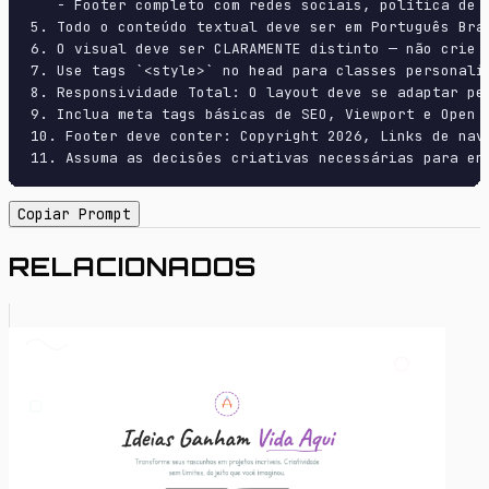
   - Footer completo com redes sociais, política de p
5. Todo o conteúdo textual deve ser em Português Bras
6. O visual deve ser CLARAMENTE distinto — não crie 
7. Use tags `<style>` no head para classes personali
8. Responsividade Total: O layout deve se adaptar pe
9. Inclua meta tags básicas de SEO, Viewport e Open G
10. Footer deve conter: Copyright 2026, Links de nave
11. Assuma as decisões criativas necessárias para en
Copiar Prompt
RELACIONADOS