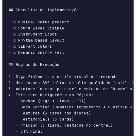
## Checklist de Implementação

- ☐ Musical notes present

- ☐ Sound waves visible

- ☐ Instrument icons

- ☐ Rhythm-based layout

- ☐ Vibrant colors

- ☐ Dynamic energy feel

## Regras de Execução

1. Siga fielmente o estilo visual determinado.

2. Use ícones SVG inline de alta qualidade (estilo H
3. Adicione `cursor-pointer` e estados de `hover` su
4. Estrutura Obrigatória da Página:

   - Navbar (Logo + Links + CTA)

   - Hero Section (Headline impactante + Subtitle + 2
   - Features (3 cards com ícones)

   - Testimonials (3 cards)

   - Pricing (3 tiers, destaque no central)

   - CTA Final
