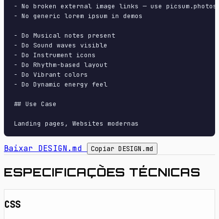
- No broken external image links — use picsum.photos 
- No generic lorem ipsum in demos

- Do Musical notes present

- Do Sound waves visible

- Do Instrument icons

- Do Rhythm-based layout

- Do Vibrant colors

- Do Dynamic energy feel

## Use Case

Baixar DESIGN.md
Copiar DESIGN.md
ESPECIFICAÇÕES TÉCNICAS
CSS