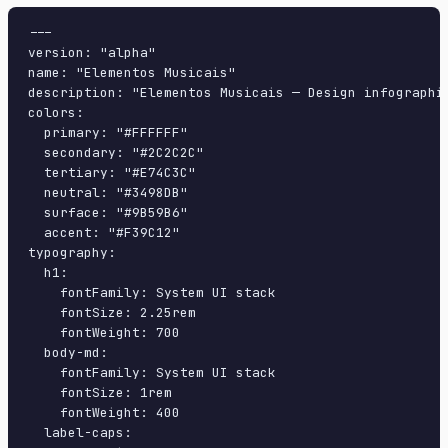
---

version: "alpha"

name: "Elementos Musicais"

description: "Elementos Musicais — Design infographi
colors:

  primary: "#FFFFFF"

  secondary: "#2C2C2C"

  tertiary: "#E74C3C"

  neutral: "#3498DB"

  surface: "#9B59B6"

  accent: "#F39C12"

typography:

  h1:

    fontFamily: System UI stack

    fontSize: 2.25rem

    fontWeight: 700

  body-md:

    fontFamily: System UI stack

    fontSize: 1rem

    fontWeight: 400

  label-caps:
