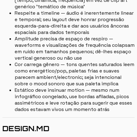
(tempo, dinâmica, frequência) em vez de clip art
genérico 'temático de música'
Respeite a timeline — áudio é inerentemente linear
e temporal; seu layout deve honrar progressão
esquerda-para-direita e dar aos usuários âncoras
espaciais para dados temporais
Amplitude precisa de espaço de respiro —
waveforms e visualizações de frequência colapsam
em ruído em tamanhos pequenos; dê-lhes espaço
vertical generoso ou não use
Cor carrega gênero — tons quentes saturados leem
como energético/pop, paletas frias e suaves
parecem ambient/electronic; seja intencional
sobre o mood sonoro que sua paleta implica
Estático deve insinuar motion — mesmo num
infográfico congelado, use bordas afiladas, picos
assimétricos e leve rotação para sugerir que esses
dados estavam vivos um momento atrás
DESIGN.MD