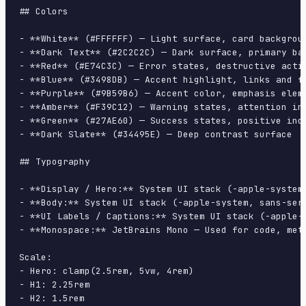
## Colors

- **White** (#FFFFFF) — Light surface, card backgroun
- **Dark Text** (#2C2C2C) — Dark surface, primary bac
- **Red** (#E74C3C) — Error states, destructive actio
- **Blue** (#3498DB) — Accent highlight, links and fo
- **Purple** (#9B59B6) — Accent color, emphasis eleme
- **Amber** (#F39C12) — Warning states, attention ind
- **Green** (#27AE60) — Success states, positive indi
- **Dark Slate** (#34495E) — Deep contrast surface

## Typography

- **Display / Hero:** System UI stack (-apple-system
- **Body:** System UI stack (-apple-system, sans-ser
- **UI Labels / Captions:** System UI stack (-apple-
- **Monospace:** JetBrains Mono — Used for code, meta
Scale:

- Hero: clamp(2.5rem, 5vw, 4rem)

- H1: 2.25rem

- H2: 1.5rem
