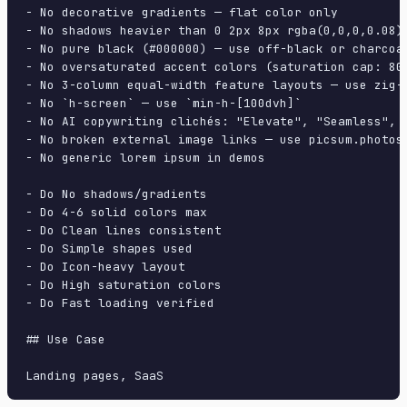
- No decorative gradients — flat color only

- No shadows heavier than 0 2px 8px rgba(0,0,0,0.08)

- No pure black (#000000) — use off-black or charcoal
- No oversaturated accent colors (saturation cap: 80%
- No 3-column equal-width feature layouts — use zig-z
- No `h-screen` — use `min-h-[100dvh]`

- No AI copywriting clichés: "Elevate", "Seamless", "
- No broken external image links — use picsum.photos 
- No generic lorem ipsum in demos

- Do No shadows/gradients

- Do 4-6 solid colors max

- Do Clean lines consistent

- Do Simple shapes used

- Do Icon-heavy layout

- Do High saturation colors

- Do Fast loading verified

## Use Case
