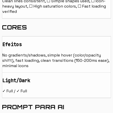
Clean lines consistent, ☐ Simple shapes used, ☐ Icon-
heavy layout, ☐ High saturation colors, ☐ Fast loading
verified
CORES
Efeitos
No gradients/shadows, simple hover (color/opacity
shift), fast loading, clean transitions (150-200ms ease),
minimal icons
Light/Dark
✓ Full / ✓ Full
PROMPT PARA AI