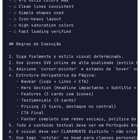
- ☐ 4-6 solid colors max

- ☐ Clean lines consistent

- ☐ Simple shapes used

- ☐ Icon-heavy layout

- ☐ High saturation colors

- ☐ Fast loading verified

## Regras de Execução

1. Siga fielmente o estilo visual determinado.

2. Use ícones SVG inline de alta qualidade (estilo H
3. Adicione `cursor-pointer` e estados de `hover` su
4. Estrutura Obrigatória da Página:

   - Navbar (Logo + Links + CTA)

   - Hero Section (Headline impactante + Subtitle + 2
   - Features (3 cards com ícones)

   - Testimonials (3 cards)

   - Pricing (3 tiers, destaque no central)

   - CTA Final

   - Footer completo com redes sociais, política de p
5. Todo o conteúdo textual deve ser em Português Bras
6. O visual deve ser CLARAMENTE distinto — não crie 
7. Use tags `<style>` no head para classes personali