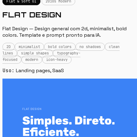
Flat & Soft UI
2010s Modern
FLAT DESIGN
Flat Design — Design general com 2d, minimalist, bold
colors. Template e prompt pronto para IA.
2D
minimalist
bold colors
no shadows
clean
lines
simple shapes
typography-
focused
modern
icon-heavy
Uso:
Landing pages, SaaS