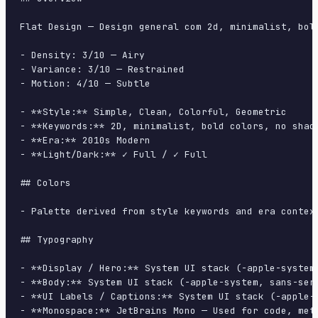
Flat Design — Design general com 2d, minimalist, bol
- Density: 3/10 — Airy

- Variance: 3/10 — Restrained

- Motion: 4/10 — Subtle

- **Style:** Simple, Clean, Colorful, Geometric

- **Keywords:** 2D, minimalist, bold colors, no shad
- **Era:** 2010s Modern

- **Light/Dark:** ✓ Full / ✓ Full

## Colors

- Palette derived from style keywords and era context
## Typography

- **Display / Hero:** System UI stack (-apple-system
- **Body:** System UI stack (-apple-system, sans-ser
- **UI Labels / Captions:** System UI stack (-apple-
- **Monospace:** JetBrains Mono — Used for code, meta