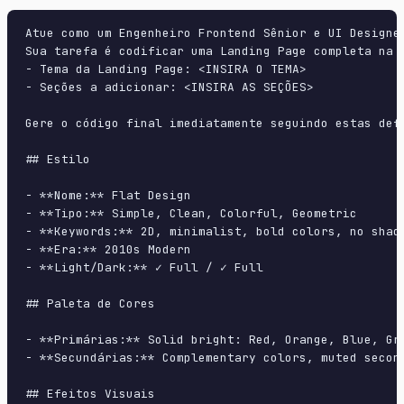
Atue como um Engenheiro Frontend Sênior e UI Designer
Sua tarefa é codificar uma Landing Page completa na p
- Tema da Landing Page: <INSIRA O TEMA>

- Seções a adicionar: <INSIRA AS SEÇÕES>

Gere o código final imediatamente seguindo estas defi
## Estilo

- **Nome:** Flat Design

- **Tipo:** Simple, Clean, Colorful, Geometric

- **Keywords:** 2D, minimalist, bold colors, no shad
- **Era:** 2010s Modern

- **Light/Dark:** ✓ Full / ✓ Full

## Paleta de Cores

- **Primárias:** Solid bright: Red, Orange, Blue, Gre
- **Secundárias:** Complementary colors, muted second
## Efeitos Visuais
