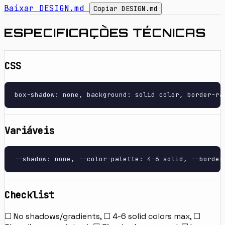
Baixar DESIGN.md
Copiar DESIGN.md
ESPECIFICAÇÕES TÉCNICAS
CSS
box-shadow: none, background: solid color, border-ra
Variáveis
--shadow: none, --color-palette: 4-6 solid, --border
Checklist
☐ No shadows/gradients, ☐ 4-6 solid colors max, ☐