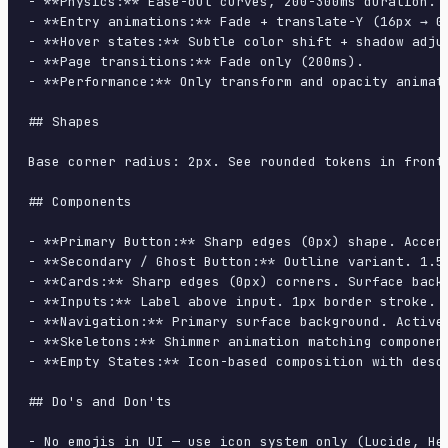
- **Physics:** Ease-out curves, 200-300ms duration. S
- **Entry animations:** Fade + translate-Y (16px → 0
- **Hover states:** Subtle color shift + shadow adjus
- **Page transitions:** Fade only (200ms).

- **Performance:** Only transform and opacity animate
## Shapes

Base corner radius: 2px. See rounded tokens in front 
## Components

- **Primary Button:** Sharp edges (0px) shape. Accen
- **Secondary / Ghost Button:** Outline variant. 1.5
- **Cards:** Sharp edges (0px) corners. Surface back
- **Inputs:** Label above input. 1px border stroke. 
- **Navigation:** Primary surface background. Active
- **Skeletons:** Shimmer animation matching component
- **Empty States:** Icon-based composition with descr
## Do's and Don'ts

- No emojis in UI — use icon system only (Lucide, Her