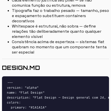
Cada elemento justifica seu pixel — se não
comunica função ou estrutura, remova
Tipografia faz o trabalho pesado — tamanho, peso
e espaçamento substituem containers
decorativos
Whitespace é estrutural, não sobra — define
relações tão deliberadamente quanto qualquer
elemento visível
Consistência acima de esperteza — sistemas flat
quebram no momento que um componente tenta
ser especial
DESIGN.MD
---

version: "alpha"

name: "Flat Design"

description: "Flat Design — Design general com 2d, m
colors:

  primary: "#1A1A1A"
