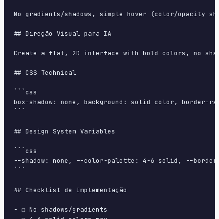
No gradients/shadows, simple hover (color/opacity sh
## Direção Visual para IA

Create a flat, 2D interface with bold colors, no sha
## CSS Technical

```css

box-shadow: none, background: solid color, border-ra
```

## Design System Variables

```css

--shadow: none, --color-palette: 4-6 solid, --border
```

## Checklist de Implementação

- ☐ No shadows/gradients
