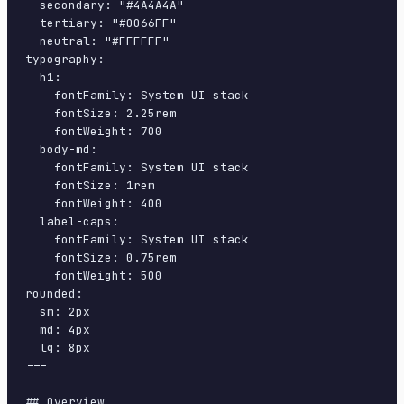
  secondary: "#4A4A4A"

  tertiary: "#0066FF"

  neutral: "#FFFFFF"

typography:

  h1:

    fontFamily: System UI stack

    fontSize: 2.25rem

    fontWeight: 700

  body-md:

    fontFamily: System UI stack

    fontSize: 1rem

    fontWeight: 400

  label-caps:

    fontFamily: System UI stack

    fontSize: 0.75rem

    fontWeight: 500

rounded:

  sm: 2px

  md: 4px

  lg: 8px

---

## Overview
