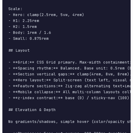
Scale:

- Hero: clamp(2.5rem, 5vw, 4rem)

- H1: 2.25rem

- H2: 1.5rem

- Body: 1rem / 1.6

- Small: 0.875rem

## Layout

- **Grid:** CSS Grid primary. Max-width containment: 
- **Spacing rhythm:** Balanced. Base unit: 0.5rem (8p
- **Section vertical gaps:** clamp(4rem, 8vw, 8rem).

- **Hero layout:** Split-screen (text left, visual ri
- **Feature sections:** Zig-zag alternating text+imag
- **Mobile collapse:** All multi-column layouts colla
- **z-index contract:** base (0) / sticky-nav (100) /
## Elevation & Depth

No gradients/shadows, simple hover (color/opacity sh