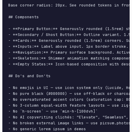
Base corner radius: 20px. See rounded tokens in front
## Components

- **Primary Button:** Generously rounded (1.5rem) sh
- **Secondary / Ghost Button:** Outline variant. 1.5
- **Cards:** Generously rounded (1.5rem) corners. Su
- **Inputs:** Label above input. 1px border stroke. 
- **Navigation:** Primary surface background. Active
- **Skeletons:** Shimmer animation matching component
- **Empty States:** Icon-based composition with descr
## Do's and Don'ts

- No emojis in UI — use icon system only (Lucide, Her
- No pure black (#000000) — use off-black or charcoal
- No oversaturated accent colors (saturation cap: 80%
- No 3-column equal-width feature layouts — use zig-z
- No `h-screen` — use `min-h-[100dvh]`

- No AI copywriting clichés: "Elevate", "Seamless", "
- No broken external image links — use picsum.photos 
- No generic lorem ipsum in demos
