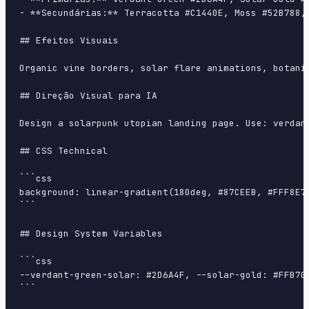
- **Secundárias:** Terracotta #C1440E, Moss #52B788, 
## Efeitos Visuais

Organic vine borders, solar flare animations, botani
## Direção Visual para IA

Design a solarpunk utopian landing page. Use: verdan
## CSS Technical

```css

background: linear-gradient(180deg, #87CEEB, #FFF8E7
```

## Design System Variables

```css

--verdant-green-solar: #2D6A4F, --solar-gold: #FFB70
```
