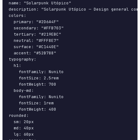
name: "Solarpunk Utópico"

description: "Solarpunk Utópico — Design general com
colors:

  primary: "#2D6A4F"

  secondary: "#FFB703"

  tertiary: "#219EBC"

  neutral: "#FFF8E7"

  surface: "#C1440E"

  accent: "#52B788"

typography:

  h1:

    fontFamily: Nunito

    fontSize: 2.5rem

    fontWeight: 700

  body-md:

    fontFamily: Nunito

    fontSize: 1rem

    fontWeight: 400

rounded:

  sm: 20px

  md: 40px

  lg: 60px
