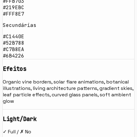
#FFB703
#219EBC
#FFF8E7
Secundárias
#C1440E
#52B788
#C7B8EA
#6B4226
Efeitos
Organic vine borders, solar flare animations, botanical
illustrations, living architecture patterns, gradient skies,
leaf particle effects, curved glass panels, soft ambient
glow
Light/Dark
✓ Full / ✗ No