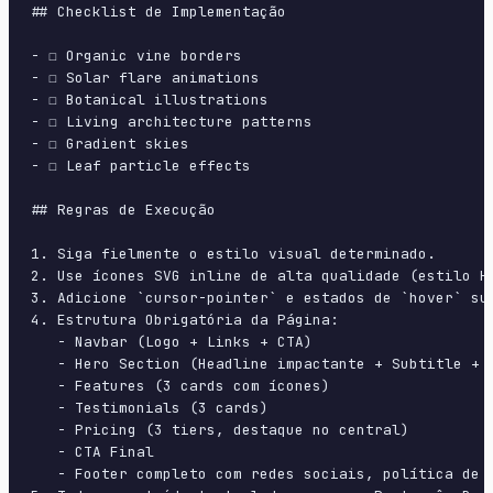
## Checklist de Implementação

- ☐ Organic vine borders

- ☐ Solar flare animations

- ☐ Botanical illustrations

- ☐ Living architecture patterns

- ☐ Gradient skies

- ☐ Leaf particle effects

## Regras de Execução

1. Siga fielmente o estilo visual determinado.

2. Use ícones SVG inline de alta qualidade (estilo H
3. Adicione `cursor-pointer` e estados de `hover` su
4. Estrutura Obrigatória da Página:

   - Navbar (Logo + Links + CTA)

   - Hero Section (Headline impactante + Subtitle + 2
   - Features (3 cards com ícones)

   - Testimonials (3 cards)

   - Pricing (3 tiers, destaque no central)

   - CTA Final

   - Footer completo com redes sociais, política de p