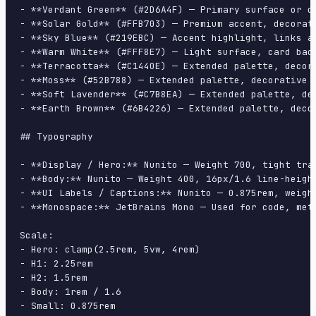
- **Verdant Green** (#2D6A4F) — Primary surface or do
- **Solar Gold** (#FFB703) — Premium accent, decorati
- **Sky Blue** (#219EBC) — Accent highlight, links an
- **Warm White** (#FFF8E7) — Light surface, card back
- **Terracotta** (#C1440E) — Extended palette, decora
- **Moss** (#52B788) — Extended palette, decorative u
- **Soft Lavender** (#C7B8EA) — Extended palette, dec
- **Earth Brown** (#6B4226) — Extended palette, decor
## Typography

- **Display / Hero:** Nunito — Weight 700, tight trac
- **Body:** Nunito — Weight 400, 16px/1.6 line-height
- **UI Labels / Captions:** Nunito — 0.875rem, weight
- **Monospace:** JetBrains Mono — Used for code, meta
Scale:

- Hero: clamp(2.5rem, 5vw, 4rem)

- H1: 2.25rem

- H2: 1.5rem

- Body: 1rem / 1.6

- Small: 0.875rem
