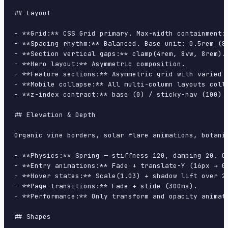
## Layout

- **Grid:** CSS Grid primary. Max-width containment: 
- **Spacing rhythm:** Balanced. Base unit: 0.5rem (8p
- **Section vertical gaps:** clamp(4rem, 8vw, 8rem).

- **Hero layout:** Asymmetric composition.

- **Feature sections:** Asymmetric grid with varied c
- **Mobile collapse:** All multi-column layouts colla
- **z-index contract:** base (0) / sticky-nav (100) /
## Elevation & Depth

Organic vine borders, solar flare animations, botani
- **Physics:** Spring — stiffness 120, damping 20. Co
- **Entry animations:** Fade + translate-Y (16px → 0
- **Hover states:** Scale(1.03) + shadow lift over 20
- **Page transitions:** Fade + slide (300ms).

- **Performance:** Only transform and opacity animate
## Shapes
