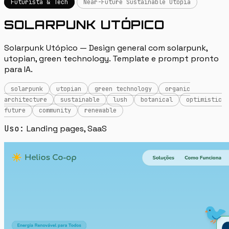
Futurista & Tech
Near-Future Sustainable Utopia
SOLARPUNK UTÓPICO
Solarpunk Utópico — Design general com solarpunk,
utopian, green technology. Template e prompt pronto
para IA.
solarpunk
utopian
green technology
organic
architecture
sustainable
lush
botanical
optimistic
future
community
renewable
Uso:
Landing pages, SaaS