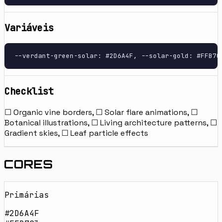
Variáveis
--verdant-green-solar: #2D6A4F, --solar-gold: #FFB70
Checklist
☐ Organic vine borders, ☐ Solar flare animations, ☐
Botanical illustrations, ☐ Living architecture patterns, ☐
Gradient skies, ☐ Leaf particle effects
CORES
Primárias
#2D6A4F