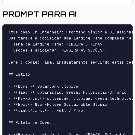
PROMPT PARA AI
Atue como um Engenheiro Frontend Sênior e UI Designer
Sua tarefa é codificar uma Landing Page completa na p
- Tema da Landing Page: <INSIRA O TEMA>

- Seções a adicionar: <INSIRA AS SEÇÕES>

Gere o código final imediatamente seguindo estas defi
## Estilo

- **Nome:** Solarpunk Utópico

- **Tipo:** Optimistic, Green, Futuristic-Organic

- **Keywords:** solarpunk, utopian, green technology
- **Era:** Near-Future Sustainable Utopia

- **Light/Dark:** ✓ Full / ✗ No

## Paleta de Cores

- **Primárias:** Verdant Green #2D6A4F, Solar Gold #F