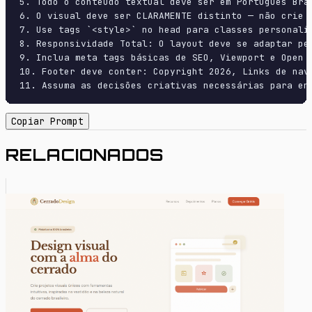
5. Todo o conteúdo textual deve ser em Português Bras
6. O visual deve ser CLARAMENTE distinto — não crie 
7. Use tags `<style>` no head para classes personali
8. Responsividade Total: O layout deve se adaptar pe
9. Inclua meta tags básicas de SEO, Viewport e Open G
10. Footer deve conter: Copyright 2026, Links de nave
11. Assuma as decisões criativas necessárias para en
Copiar Prompt
RELACIONADOS