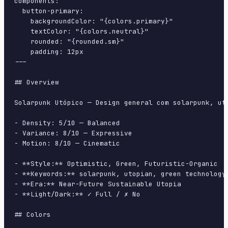
components:

  button-primary:

    backgroundColor: "{colors.primary}"

    textColor: "{colors.neutral}"

    rounded: "{rounded.sm}"

    padding: 12px

---

## Overview

Solarpunk Utópico — Design general com solarpunk, ut
- Density: 5/10 — Balanced

- Variance: 8/10 — Expressive

- Motion: 8/10 — Cinematic

- **Style:** Optimistic, Green, Futuristic-Organic

- **Keywords:** solarpunk, utopian, green technology
- **Era:** Near-Future Sustainable Utopia

- **Light/Dark:** ✓ Full / ✗ No

## Colors
