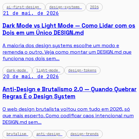
ai-first-design
design-systems
2026
21 de mai. de 2026
Dark Mode vs Light Mode — Como Lidar com os
Dois em um Único DESIGN.md
A maioria dos design systems escolhe um modo e
remenda o outro. Veja como montar um DESIGN.md que
funciona nos dois sem…
dark-mode
light-mode
design-tokens
20 de mai. de 2026
Anti-Design e Brutalismo 2.0 — Quando Quebrar
Regras É o Design System
O web design brutalista voltou com tudo em 2026, só
que mais esperto. Como codificar caos intencional num
DESIGN.md sem…
brutalism
anti-design
design-trends