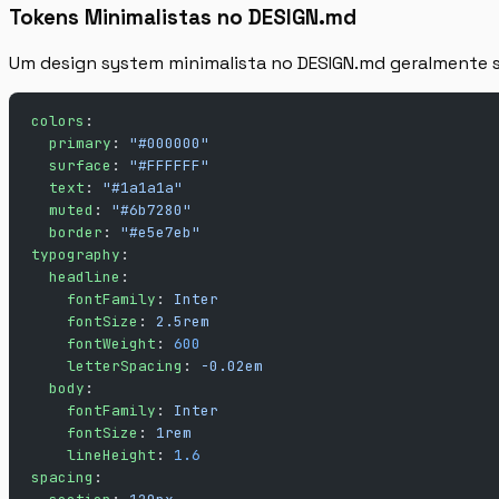
Tokens Minimalistas no DESIGN.md
Um design system minimalista no DESIGN.md geralmente s
colors
:
  primary
: 
"#000000"
  surface
: 
"#FFFFFF"
  text
: 
"#1a1a1a"
  muted
: 
"#6b7280"
  border
: 
"#e5e7eb"
typography
:
  headline
:
    fontFamily
: 
Inter
    fontSize
: 
2.5rem
    fontWeight
: 
600
    letterSpacing
: 
-0.02em
  body
:
    fontFamily
: 
Inter
    fontSize
: 
1rem
    lineHeight
: 
1.6
spacing
: