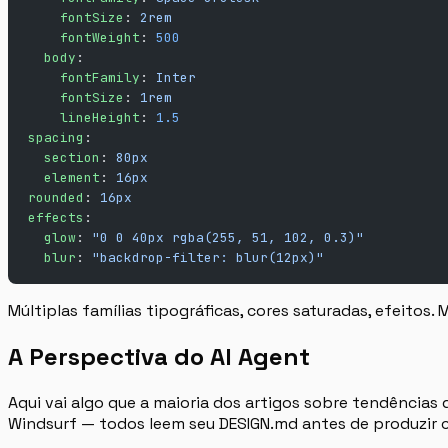
    fontSize
: 
2rem
    fontWeight
: 
500
  body
:
    fontFamily
: 
Inter
    fontSize
: 
1rem
    lineHeight
: 
1.5
spacing
:
  section
: 
80px
  element
: 
16px
rounded
: 
16px
effects
:
  glow
: 
"0 0 40px rgba(255, 51, 102, 0.3)"
  blur
: 
"backdrop-filter: blur(12px)"
Múltiplas famílias tipográficas, cores saturadas, efeitos.
A Perspectiva do AI Agent
Aqui vai algo que a maioria dos artigos sobre tendências 
Windsurf — todos leem seu DESIGN.md antes de produzir