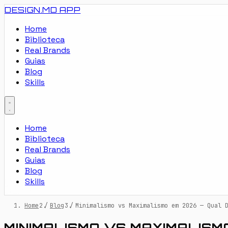
DESIGN.MD
APP
Home
Biblioteca
Real Brands
Guias
Blog
Skills
Home
Biblioteca
Real Brands
Guias
Blog
Skills
Home
/
Blog
/
Minimalismo vs Maximalismo em 2026 — Qual 
MINIMALISMO VS MAXIMALISM