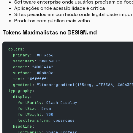
Software enterprise onde usuários precisam de foc
Aplicações onde acessibilidade é crítica
Sites pesados em conteúdo onde legibilidade impor
Produtos com público mais velho
Tokens Maximalistas no DESIGN.md
colors
:
  primary
: 
"#FF3366"
  secondary
: 
"#6C63FF"
  accent
: 
"#00D4AA"
  surface
: 
"#0a0a0a"
  text
: 
"#ffffff"
  gradient
: 
"linear-gradient(135deg, #FF3366, #6C63F
typography
:
  display
:
    fontFamily
: 
Clash Display
    fontSize
: 
5rem
    fontWeight
: 
700
    textTransform
: 
uppercase
  headline
:
    fontFamily
: 
Space Grotesk