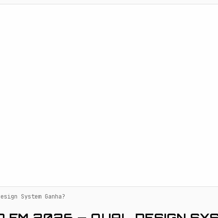
Design System Ganha?
O EM 2026 — QUAL DESIGN S