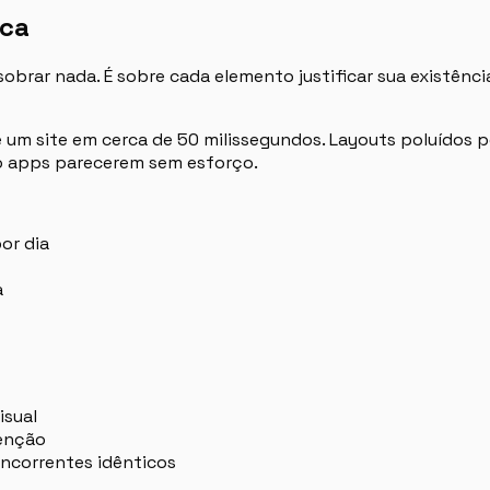
ica
sobrar nada. É sobre cada elemento justificar sua existênc
 um site em cerca de 50 milissegundos. Layouts poluídos 
do apps parecerem sem esforço.
or dia
a
isual
enção
oncorrentes idênticos