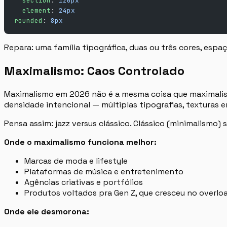
  section
: 
120px
  element
: 
24px
rounded
: 
8px
Repara: uma família tipográfica, duas ou três cores, esp
Maximalismo: Caos Controlado
Maximalismo em 2026 não é a mesma coisa que maximalis
densidade intencional — múltiplas tipografias, textura
Pensa assim: jazz versus clássico. Clássico (minimalismo)
Onde o maximalismo funciona melhor:
Marcas de moda e lifestyle
Plataformas de música e entretenimento
Agências criativas e portfólios
Produtos voltados pra Gen Z, que cresceu no overloa
Onde ele desmorona: