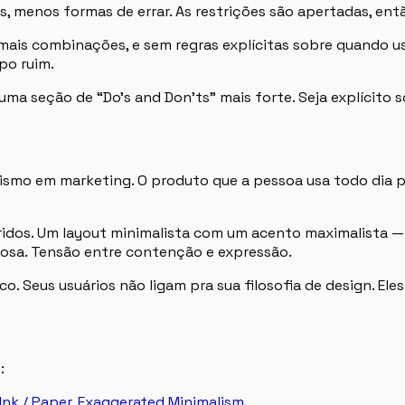
, menos formas de errar. As restrições são apertadas, entã
a mais combinações, e sem regras explícitas sobre quando 
po ruim.
ma seção de “Do’s and Don’ts” mais forte. Seja explícito
mo em marketing. O produto que a pessoa usa todo dia pre
ridos. Um layout minimalista com um acento maximalista 
ciosa. Tensão entre contenção e expressão.
o. Seus usuários não ligam pra sua filosofia de design. El
:
Ink / Paper
,
Exaggerated Minimalism