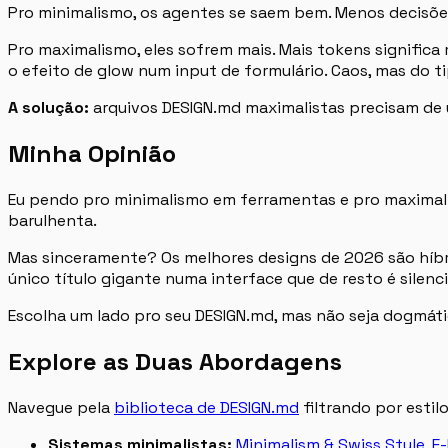
Pro minimalismo, os agentes se saem bem. Menos decisões
Pro maximalismo, eles sofrem mais. Mais tokens signific
o efeito de glow num input de formulário. Caos, mas do ti
A solução:
arquivos DESIGN.md maximalistas precisam de u
Minha Opinião
Eu pendo pro minimalismo em ferramentas e pro maximalis
barulhenta.
Mas sinceramente? Os melhores designs de 2026 são híb
único título gigante numa interface que de resto é silen
Escolha um lado pro seu DESIGN.md, mas não seja dogmátic
Explore as Duas Abordagens
Navegue pela
biblioteca de DESIGN.md
filtrando por estilo
Sistemas minimalistas:
Minimalism & Swiss Style
,
E-