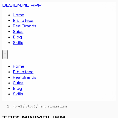
DESIGN.MD
APP
Home
Biblioteca
Real Brands
Guias
Blog
Skills
Home
Biblioteca
Real Brands
Guias
Blog
Skills
Home
/
Blog
/
Tag: minimalism
TAG: MINIMALISM