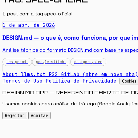
1
post com a tag
spec-oficial
.
1 de abr. de 2026
DESIGN.md — o que é, como funciona, por que i
Análise técnica do formato DESIGN.md com base na especi
design-md
google-stitch
design-system
About
llms.txt
RSS
GitLab
(abre em nova aba)
Termos de Uso
Política de Privacidade
Cookies
DESIGN.MD APP — REFERÊNCIA ABERTA DE A
Usamos cookies para análise de tráfego (Google Analytics
Rejeitar
Aceitar