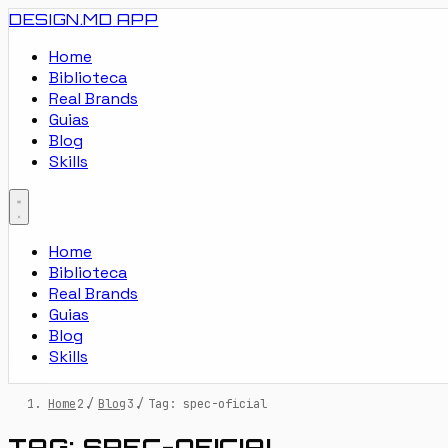
DESIGN.MD
APP
Home
Biblioteca
Real Brands
Guias
Blog
Skills
Home
Biblioteca
Real Brands
Guias
Blog
Skills
Home
/
Blog
/
Tag: spec-oficial
TAG: SPEC-OFICIAL